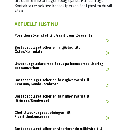
att du inte missar någon ledig tjänst. Har du frågor?
Kontakta respektive kontaktperson för tjänsten du vill
söka.
AKTUELLT JUST NU
Poseidon söker chef till Framtidens lönecenter
>
Bostadsbolaget söker en miljövärd till
Öster/Kortedala
>
Utvecklingsledare med fokus på boendemobilisering
och samverkan
>
Bostadsbolaget söker en fastighetsvärd till
Centrum/Gamla Järnbrott
>
Bostadsbolaget söker en fastighetsvärd till
Hisingen/Ramberget
>
Chef Utvecklingsavdelningen till
Framtidenkoncernen
>
Bostadsbolaget söker en vikarierande miljövärd till