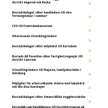
distrikt Angered och Backa
>
Bostadsbolaget söker handledare till våra
ferieungdomar i sommar!
>
CFO till Framtidenkoncernen
>
Vikarierande Utvecklingsledare
>
Bostadsbolaget söker miljövärd till Kortedala
>
Bostads AB Poseidon söker fastighetsingenjör till
distrikt Centrum
>
Utvecklingsledare till Majorna, Familjebostäder i
Göteborg
>
Möjlighet för arbetssökande: Arbeta med lokalvård
och öka dina kunskaper
>
Bostadsbolaget söker timanställda trygghetsvärdar
>
Extrajobb som Handläggare till Fastighetsjouren på