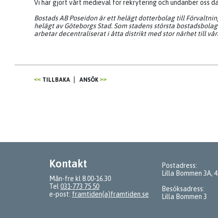
Vi har gjort vårt medieval för rekrytering och undanber oss d
Bostads AB Poseidon är ett helägt dotterbolag till Förvaltni
helägt av Göteborgs Stad. Som stadens största bostadsbolag äg
arbetar decentraliserat i åtta distrikt med stor närhet till vå
TILLBAKA
ANSÖK
Kontakt
Postadress:
Lilla Bommen 3A, 
Mån-fre kl 8.00-16.30
Tel
031-773 75 50
Besöksadress:
e-post:
framtiden(a)framtiden.se
Lilla Bommen 3