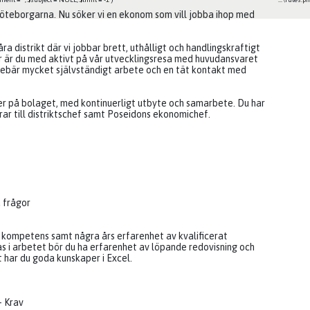
 göteborgarna. Nu söker vi en ekonom som vill jobba ihop med
åra distrikt där vi jobbar brett, uthålligt och handlingskraftigt
är är du med aktivt på vår utvecklingsresa med huvudansvaret
innebär mycket självständigt arbete och en tät kontakt med
 på bolaget, med kontinuerligt utbyte och samarbete. Du har
rar till distriktschef samt Poseidons ekonomichef.
a frågor
e kompetens samt några års erfarenhet av kvalificerat
s i arbetet bör du ha erfarenhet av löpande redovisning och
t har du goda kunskaper i Excel.
– Krav