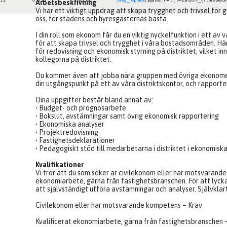
Arbetsbeskrivning
Vi har ett viktigt uppdrag att skapa trygghet och trivsel för
oss, för stadens och hyresgästernas bästa.
I din roll som ekonom får du en viktig nyckelfunktion i ett av v
för att skapa trivsel och trygghet i våra bostadsområden. H
för redovisning och ekonomisk styrning på distriktet, vilket 
kollegorna på distriktet.
Du kommer även att jobba nära gruppen med övriga ekonomer
din utgångspunkt på ett av våra distriktskontor, och rapporte
Dina uppgifter består bland annat av:
• Budget- och prognosarbete
• Bokslut, avstämningar samt övrig ekonomisk rapportering
• Ekonomiska analyser
• Projektredovisning
• Fastighetsdeklarationer
• Pedagogiskt stöd till medarbetarna i distriktet i ekonomisk
Kvalifikationer
Vi tror att du som söker är civilekonom eller har motsvarand
ekonomiarbete, gärna från fastighetsbranschen. För att lycka
att självständigt utföra avstämningar och analyser. Självklar
Civilekonom eller har motsvarande kompetens – Krav
Kvalificerat ekonomiarbete, gärna från fastighetsbranschen 