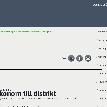
BOSTADSS
eprecated in E:\wamp64\www\framtiden_multi\wp-content\plugins\wordfence\vendor\wordfence\wf-waf\src\
Location
...\wordfe
p-content\plugins\wordfence\waf\bootstrap.php
)
...\wordfe
...\bootstr
...\waf.php
:
...\waf.php
:
Dela
...\rules.p
...\rules.p
...\rules.p
e =
NULL
)
...\rules.p
onom till distrikt
e(
$value =
NULL
,
$pattern =
'/[^A-Za-z0-9_-]/'
,
$replacement =
''
,
$limit =
??? )
...\rules.p
ement =
''
,
$subject =
NULL
,
$limit =
-1
)
...\rules.p