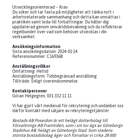
Utvecklingsorienterad – Krav
Du söker och tar fasta på möjligheter att tänka nytt i
arbetsrelaterade sammanhang och detta kan omsättas i
praktiken samt leda till förbättringar. Du håller dig
uppdaterad genom omvärldsbevakning och du reflekterar
regelbundet över vad som behöver utvecklas i din
verksamhet.
Ansökningsinformation
Sista ansökningsdatum: 2024-01-14
Referensnummer: C169368
Anställningsvillkor
Omfattning: Heltid
Anställningsform: Tidsbegränsad anställning
Tillträde: Enligt överenskommelse
Kontaktpersoner
Göran Helgegren, 031-332 11 11
Vi har gjort vårt medieval för rekrytering och undanber oss
därför kontakt med säljare av rekryteringstjänster.
Bostads AB Poseidon är ett helägt dotterbolag till
Förvaltnings AB Framtiden, som i sin tur ägs av Göteborgs
Stadshus AB, helägt av Göteborgs Stad. Som stadens
största bostadsbolag äger och förvaltar vi cirka 28 000