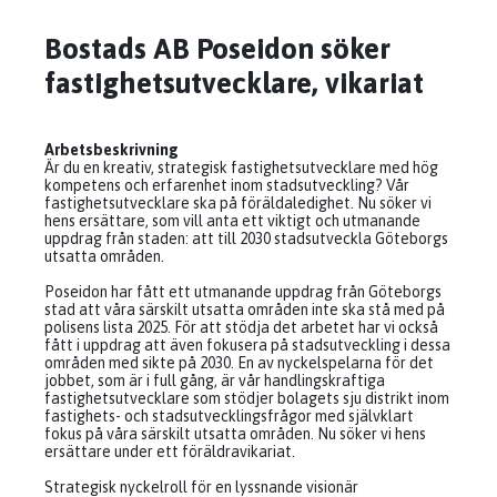
Bostads AB Poseidon söker
fastighetsutvecklare, vikariat
Arbetsbeskrivning
Är du en kreativ, strategisk fastighetsutvecklare med hög
kompetens och erfarenhet inom stadsutveckling? Vår
fastighetsutvecklare ska på föräldaledighet. Nu söker vi
hens ersättare, som vill anta ett viktigt och utmanande
uppdrag från staden: att till 2030 stadsutveckla Göteborgs
utsatta områden.
Poseidon har fått ett utmanande uppdrag från Göteborgs
stad att våra särskilt utsatta områden inte ska stå med på
polisens lista 2025. För att stödja det arbetet har vi också
fått i uppdrag att även fokusera på stadsutveckling i dessa
områden med sikte på 2030. En av nyckelspelarna för det
jobbet, som är i full gång, är vår handlingskraftiga
fastighetsutvecklare som stödjer bolagets sju distrikt inom
fastighets- och stadsutvecklingsfrågor med självklart
fokus på våra särskilt utsatta områden. Nu söker vi hens
ersättare under ett föräldravikariat.
Strategisk nyckelroll för en lyssnande visionär