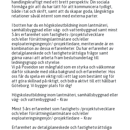
handlingskraftigt med ett brett perspektiv. Din sociala
förmåga gör att du har lätt för att kommunicera tydligt,
både i tal och skrift, samt att du skapar goda, långsiktiga
relationer såväl internt som med externa parter.
I botten har du en högskoleutbildning inom lantmäteri,
samhällsbyggnad eller väg- och vattenbyggnad samt minst
5 års erfarenhet som fastighets-/projektutvecklare
och/eller förrättningslantmätare och/eller
exploateringsingenjör/-projektledare, meriterande är en
kombination av dessa erfarenheter. Du har erfarenhet av
detaljplaneskede och fastighetsrättsliga frågor samt
gärna vana i att arbeta fram beslutsunderlag till
ledningsgrupp och styrelse.
Vi på Poseidon ser mångfald som en styrka och välkomnar
därför sökande med olika bakgrund och erfarenheter. Hos
oss får du spela en viktig roll i ett lag som bestämt sig för
att göra skillnad på riktigt, och bidra aktivt till ett hållbart
Göteborg. Vi bygger plats för dig!
Högskoleutbildning inom lantmäteri, samhällsbyggnad eller
väg- och vattenbyggnad – Krav
Minst 5 års erfarenhet som fastighets-/projektutvecklare
och/eller förrättningslantmätare och/eller
exploateringsingenjör/-projektledare – Krav
Erfarenhet av detaljplaneskede och fastighetsrättsliga