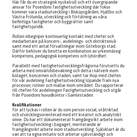
Här får du en strategisk nyckelroll och ett övergripande
ansvar för Poseidons fastighetsutveckling där fokus
kommer vara stadsutveckling i Biskopsgården, Hjällbo och
Västra Frölunda, utveckling och förtätning av våra
befintliga fastigheter och byggrätter samt
fastighetsjuridik.
Rollen inbegriper kontinuerlig kontakt med chefer och
medarbetare på koncern-, avdelnings- och distriktsnivå
samt med ett antal förvaltningar inom Göteborgs stad.
Därför behöver du besitta en kombination av yrkesmässig
kompetens, pedagogisk kompetens och lyhördhet.
Parallellt med fastighetsutvecklingsfrågorna förutsetts du
arbeta med omvärldsbevakning och delta i nätverk inom
bolaget, koncernen och staden, samt tar ihop med chefen
för vår avdelning Fastighetsutveckling löpande fram nya
processer, rutiner och mallar inom området. Du rapporterar
till chefen för avdelningen Fastighetsutveckling och utgår
från Poseidons huvudkontor i Gamlestaden.
Kvalifikationer
För att lyckas i rollen är du som person social, utåtriktad
och utvecklingsorienterad med ett kreativt och analytiskt
sinne. Du har ett dokumenterat framgångsrikt arbete inom
fastighetsutveckling i bagaget, meriterande är
framgångsrikt arbete inom stadsutveckling. Självklart är du
van att ta egna initiativ och arbetar självständigt och