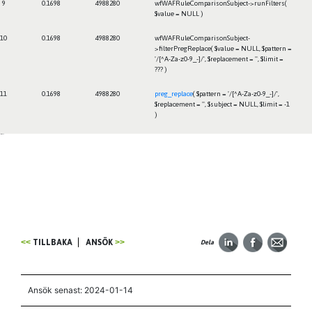
9
0.1698
4988280
wfWAFRuleComparisonSubject->runFilters(
$value =
NULL
)
10
0.1698
4988280
wfWAFRuleComparisonSubject-
>filterPregReplace(
$value =
NULL
,
$pattern =
'/[^A-Za-z0-9_-]/'
,
$replacement =
''
,
$limit =
??? )
11
0.1698
4988280
preg_replace
(
$pattern =
'/[^A-Za-z0-9_-]/'
,
$replacement =
''
,
$subject =
NULL
,
$limit =
-1
)
Framtiden
TILLBAKA
ANSÖK
Dela
Ansök senast: 2024-01-14