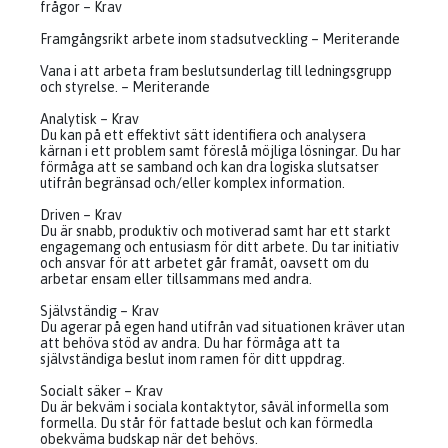
frågor – Krav
Framgångsrikt arbete inom stadsutveckling – Meriterande
Vana i att arbeta fram beslutsunderlag till ledningsgrupp
och styrelse. – Meriterande
Analytisk – Krav
Du kan på ett effektivt sätt identifiera och analysera
kärnan i ett problem samt föreslå möjliga lösningar. Du har
förmåga att se samband och kan dra logiska slutsatser
utifrån begränsad och/eller komplex information.
Driven – Krav
Du är snabb, produktiv och motiverad samt har ett starkt
engagemang och entusiasm för ditt arbete. Du tar initiativ
och ansvar för att arbetet går framåt, oavsett om du
arbetar ensam eller tillsammans med andra.
Självständig – Krav
Du agerar på egen hand utifrån vad situationen kräver utan
att behöva stöd av andra. Du har förmåga att ta
självständiga beslut inom ramen för ditt uppdrag.
Socialt säker – Krav
Du är bekväm i sociala kontaktytor, såväl informella som
formella. Du står för fattade beslut och kan förmedla
obekväma budskap när det behövs.