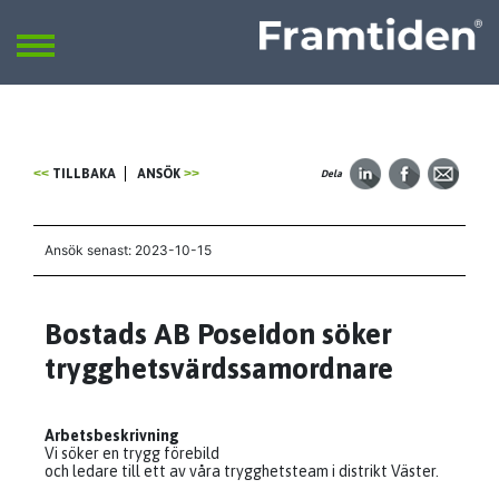
Framtiden
Sök
SÖK
TILLBAKA
ANSÖK
Dela
Ansök senast: 2023-10-15
Bostads AB Poseidon söker
trygghetsvärdssamordnare
Arbetsbeskrivning
Vi söker en trygg förebild
och ledare till ett av våra trygghetsteam i distrikt Väster.