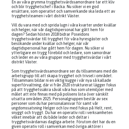
En av våra grymma trygghetsvärdssamordnare tar ett kliv
och blir trygghetschef i Backa. Nu söker vi en god
ersättare, som operativt och samverkande ska leda ett av
trygghetsteamen i vårt distrikt Väster.
Vill du vara med och sprida lugn i våra kvarter under kvällar
och helger, när vår dagtidspersonal har gått hem för
dagen? Sedan hösten 2018 bidrar Poseidons
trygghetsvärdar till trygghet för våra hyresgäster och
besökande under kvällar och helger, när vår
dagtidspersonal har gått hem för dagen. Nu söker vi
ytterligare en trygg förebild och ledare, som samordnar
och leder en av våra grupper med trygghetsvärdar i vårt
distrikt Väster.
Som trygghetsvärdssamordnare ser du tillsammans med din
arbetsgrupp till att skapa trygghet och trivsel i området.
Tillsammans bildar ni en viktig kugge i vår nya så kallade
superförvaltning, där vi från 2020 strukturerat lägger fokus
på att trygghetssäkra såväl våra hus som utemiljöer med
målet att inte finnas med på polisens lista över särskilt
utsatta områden 2025. Personalgruppen består av sex
personer som du har personalansvar för samt vår
ungdomssatsning Helger och lov med fokus på Helt, rent,
snyggt och tryggt. Du har en operativ roll i verksamheten
vilket innebär att du både leder och deltar i
trygghetsvärdarnas dagliga arbete. Förutom det har du en
given operativ roll i samverkan med övriga aktörer i