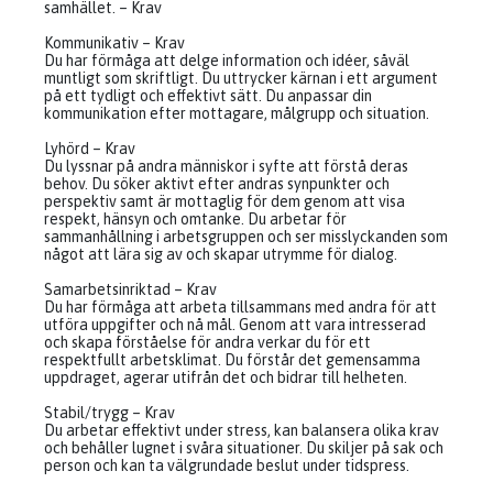
samhället. – Krav
Kommunikativ – Krav
Du har förmåga att delge information och idéer, såväl
muntligt som skriftligt. Du uttrycker kärnan i ett argument
på ett tydligt och effektivt sätt. Du anpassar din
kommunikation efter mottagare, målgrupp och situation.
Lyhörd – Krav
Du lyssnar på andra människor i syfte att förstå deras
behov. Du söker aktivt efter andras synpunkter och
perspektiv samt är mottaglig för dem genom att visa
respekt, hänsyn och omtanke. Du arbetar för
sammanhållning i arbetsgruppen och ser misslyckanden som
något att lära sig av och skapar utrymme för dialog.
Samarbetsinriktad – Krav
Du har förmåga att arbeta tillsammans med andra för att
utföra uppgifter och nå mål. Genom att vara intresserad
och skapa förståelse för andra verkar du för ett
respektfullt arbetsklimat. Du förstår det gemensamma
uppdraget, agerar utifrån det och bidrar till helheten.
Stabil/trygg – Krav
Du arbetar effektivt under stress, kan balansera olika krav
och behåller lugnet i svåra situationer. Du skiljer på sak och
person och kan ta välgrundade beslut under tidspress.