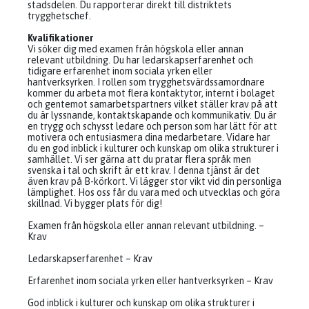
stadsdelen. Du rapporterar direkt till distriktets
trygghetschef.
Kvalifikationer
Vi söker dig med examen från högskola eller annan
relevant utbildning. Du har ledarskapserfarenhet och
tidigare erfarenhet inom sociala yrken eller
hantverksyrken. I rollen som trygghetsvärdssamordnare
kommer du arbeta mot flera kontaktytor, internt i bolaget
och gentemot samarbetspartners vilket ställer krav på att
du är lyssnande, kontaktskapande och kommunikativ. Du är
en trygg och schysst ledare och person som har lätt för att
motivera och entusiasmera dina medarbetare. Vidare har
du en god inblick i kulturer och kunskap om olika strukturer i
samhället. Vi ser gärna att du pratar flera språk men
svenska i tal och skrift är ett krav. I denna tjänst är det
även krav på B-körkort. Vi lägger stor vikt vid din personliga
lämplighet. Hos oss får du vara med och utvecklas och göra
skillnad. Vi bygger plats för dig!
Examen från högskola eller annan relevant utbildning. –
Krav
Ledarskapserfarenhet – Krav
Erfarenhet inom sociala yrken eller hantverksyrken – Krav
God inblick i kulturer och kunskap om olika strukturer i