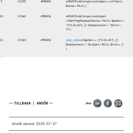
9
0.1559
4988456
wfWAFRuleComparisonSubject->runFilters(
$value =
NULL
)
10
0.1560
4988456
wfWAFRuleComparisonSubject-
>filterPregReplace(
$value =
NULL
,
$pattern =
'/[^A-Za-z0-9_-]/'
,
$replacement =
''
,
$limit =
??? )
11
0.1560
4988456
preg_replace
(
$pattern =
'/[^A-Za-z0-9_-]/'
,
$replacement =
''
,
$subject =
NULL
,
$limit =
-1
)
Framtiden
TILLBAKA
ANSÖK
Dela
Ansök senast: 2025-07-27