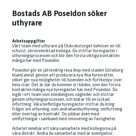
Bostads AB Poseidon söker
uthyrare
Arbetsuppgifter
Vårt team med uthyrare på Olskrokstorget behöver en till
schysst, serviceinriktad kollega. Du stöttar hyresgäster i
uthyrningsprocessen och blir den första viktiga kontakten
många har med Poseidon.
Poseidon gör en jätteviktig resa ihop med staden Göteborg
bland annat genom att producera nya fina hyresrätter,
vilket ger nya möjligheter till boenden och flyttkedjor över
hela stan. Det är där du kommer in i bilden, som den första
kontakten många nya hyresgäster har med Poseidon. Du
ingår i ett team som inledningsvis vägleder och stöttar
genom uthyrningsprocessen, och bidrar till en lyckad
inflyttning. Våra befintliga hyresgäster stöttar du kring
frågor om uthyrning, som andrahandsuthyrning, omflyttning
eller övertag av kontrakt. Du jobbar även med
omflyttningar i samband med renovering av fastigheter.
Arbetet innebär ett nära samarbete med kollegorna på
våra distrikt. Andra du samarbetar med är exempelvis