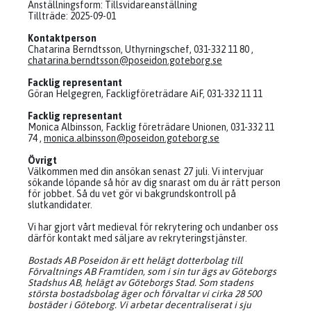
Anställningsform: Tillsvidareanställning
Tillträde: 2025-09-01
Kontaktperson
Chatarina Berndtsson, Uthyrningschef, 031-332 11 80 ,
chatarina.berndtsson@poseidon.goteborg.se
Facklig representant
Göran Helgegren, Fackligföreträdare AiF, 031-332 11 11
Facklig representant
Monica Albinsson, Facklig företrädare Unionen, 031-332 11
74 ,
monica.albinsson@poseidon.goteborg.se
Övrigt
Välkommen med din ansökan senast 27 juli. Vi intervjuar
sökande löpande så hör av dig snarast om du är rätt person
för jobbet. Så du vet gör vi bakgrundskontroll på
slutkandidater.
Vi har gjort vårt medieval för rekrytering och undanber oss
därför kontakt med säljare av rekryteringstjänster.
Bostads AB Poseidon är ett helägt dotterbolag till
Förvaltnings AB Framtiden, som i sin tur ägs av Göteborgs
Stadshus AB, helägt av Göteborgs Stad. Som stadens
största bostadsbolag äger och förvaltar vi cirka 28 500
bostäder i Göteborg. Vi arbetar decentraliserat i sju