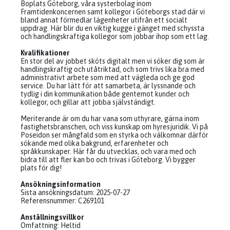
Boplats Göteborg, våra systerbolag inom
Framtidenkoncernen samt kollegor i Göteborgs stad där vi
bland annat förmedlar lägenheter utifrån ett socialt
uppdrag. Här blir du en viktig kugge i gänget med schyssta
och handlingskraftiga kollegor som jobbar ihop som ett lag.
Kvalifikationer
En stor del av jobbet sköts digitalt men vi söker dig som är
handlingskraftig och utåtriktad, och som trivs lika bra med
administrativt arbete som med att vägleda och ge god
service. Du har lätt för att samarbeta, är lyssnande och
tydlig i din kommunikation både gentemot kunder och
kollegor, och gillar att jobba självständigt.
Meriterande är om du har vana som uthyrare, gärna inom
fastighetsbranschen, och viss kunskap om hyresjuridik. Vi på
Poseidon ser mångfald som en styrka och välkomnar därför
sökande med olika bakgrund, erfarenheter och
språkkunskaper. Här får du utvecklas, och vara med och
bidra till att fler kan bo och trivas i Göteborg. Vi bygger
plats för dig!
Ansökningsinformation
Sista ansökningsdatum: 2025-07-27
Referensnummer: C269101
Anställningsvillkor
Omfattning: Heltid