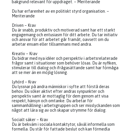
bakgrund relevant för uppdraget. – Meriterande
Du har erfarenhet av en politiskt styrd organisation. –
Meriterande
Driven – Krav
Du är snabb, produktiv och motiverad samt har ett starkt
engagemang och entusiasm för ditt arbete. Du tar initiativ
och ansvar för att arbetet går framåt, oavsett om du
arbetar ensam eller tillsammans med andra.
Kreativ – Krav
Du bidrar med nya idéer och perspektiv i arbetsrelaterade
frågor samt i situationer som behöver lösas. Du är nyfiken,
stimulerar till dialog och ifrågasättande samt har förmåga
att se mer än en möjlig lösning.
Lyhörd – Krav
Du lyssnar på andra människor i syfte att förstå deras
behov. Du söker aktivt efter andras synpunkter och
perspektiv samt är mottaglig för dem genom att visa
respekt, hänsyn och omtanke. Du arbetar för
sammanhållning i arbetsgruppen och ser misslyckanden som
något att lära sig av och skapar utrymme för dialog.
Socialt säker – Krav
Du är bekväm i sociala kontaktytor, såväl informella som
formella. Du står för fattade beslut och kan förmedla