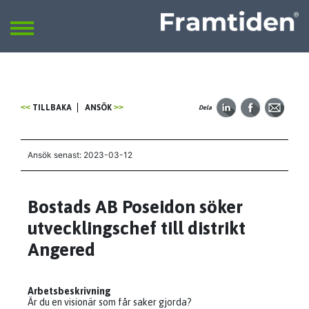
Framtiden
Sök
SÖK
TILLBAKA
ANSÖK
Dela
Ansök senast: 2023-03-12
Bostads AB Poseidon söker
utvecklingschef till distrikt
Angered
Arbetsbeskrivning
Är du en visionär som får saker gjorda?