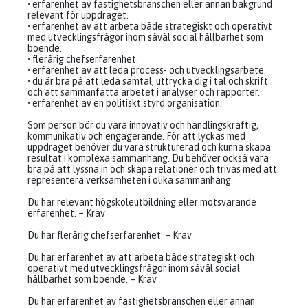
• erfarenhet av fastighetsbranschen eller annan bakgrund
relevant för uppdraget.
• erfarenhet av att arbeta både strategiskt och operativt
med utvecklingsfrågor inom såväl social hållbarhet som
boende.
• flerårig chefserfarenhet.
• erfarenhet av att leda process- och utvecklingsarbete.
• du är bra på att leda samtal, uttrycka dig i tal och skrift
och att sammanfatta arbetet i analyser och rapporter.
• erfarenhet av en politiskt styrd organisation.
Som person bör du vara innovativ och handlingskraftig,
kommunikativ och engagerande. För att lyckas med
uppdraget behöver du vara strukturerad och kunna skapa
resultat i komplexa sammanhang. Du behöver också vara
bra på att lyssna in och skapa relationer och trivas med att
representera verksamheten i olika sammanhang.
Du har relevant högskoleutbildning eller motsvarande
erfarenhet. – Krav
Du har flerårig chefserfarenhet. – Krav
Du har erfarenhet av att arbeta både strategiskt och
operativt med utvecklingsfrågor inom såväl social
hållbarhet som boende. – Krav
Du har erfarenhet av fastighetsbranschen eller annan