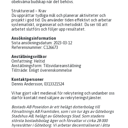
obekväma budskap när det behövs.
Strukturerad – Krav
Du upprättar tydliga mål och planerar aktiviteter och
projekt i god tid. Du använder tiden effektivt och arbetar
systematiskt, organiserat och metodiskt. Du ser till att
arbetet slutförs och följer upp resultatet.
Ansökningsinformation
Sista ansökningsdatum: 2023-03-12
Referensnummer: C126673
Anställningsvillkor
Omfattning: Heltid
Anställningsform: Tillsvidareanställning
Tillträde: Enligt överenskommelse
Kontaktpersoner
Dennis Andersson, 0313321524
Vi har gjort vårt medieval för rekrytering och undanber oss
därför kontakt med säljare av rekryteringstjänster.
Bostads AB Poseidon är ett helägt dotterbolag till
Förvaltnings AB Framtiden, som i sin tur ägs av Göteborgs
Stadshus AB, helägt av Göteborgs Stad. Som stadens
största bostadsbolag äger och förvaltar vi cirka 28 000
hyresrätter i Göteborg. Vi arbetar decentraliserat i åtta