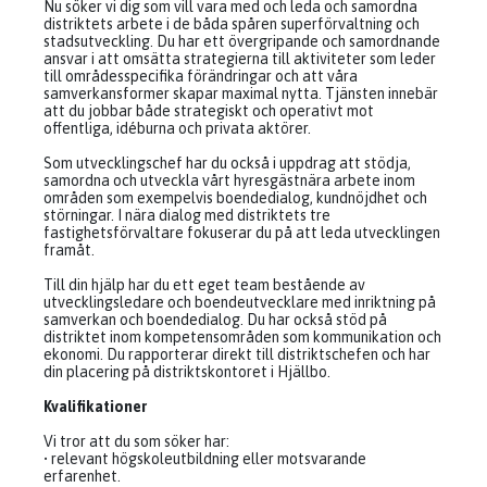
Nu söker vi dig som vill vara med och leda och samordna
distriktets arbete i de båda spåren superförvaltning och
stadsutveckling. Du har ett övergripande och samordnande
ansvar i att omsätta strategierna till aktiviteter som leder
till områdesspecifika förändringar och att våra
samverkansformer skapar maximal nytta. Tjänsten innebär
att du jobbar både strategiskt och operativt mot
offentliga, idéburna och privata aktörer.
Som utvecklingschef har du också i uppdrag att stödja,
samordna och utveckla vårt hyresgästnära arbete inom
områden som exempelvis boendedialog, kundnöjdhet och
störningar. I nära dialog med distriktets tre
fastighetsförvaltare fokuserar du på att leda utvecklingen
framåt.
Till din hjälp har du ett eget team bestående av
utvecklingsledare och boendeutvecklare med inriktning på
samverkan och boendedialog. Du har också stöd på
distriktet inom kompetensområden som kommunikation och
ekonomi. Du rapporterar direkt till distriktschefen och har
din placering på distriktskontoret i Hjällbo.
Kvalifikationer
Vi tror att du som söker har:
• relevant högskoleutbildning eller motsvarande
erfarenhet.