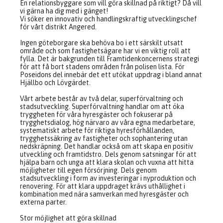
En relationsbyggare som vill göra skillnad på riktigt? Då vill
vi gärna ha dig med i gänget!
Vi söker en innovativ och handlingskraftig utvecklingschef
för vårt distrikt Angered.
Ingen göteborgare ska behöva bo i ett särskilt utsatt
område och som fastighetsägare har vi en viktig roll att
fylla. Det är bakgrunden till Framtidenkoncernens strategi
för att få bort stadens områden från polisen lista. För
Poseidons del innebär det ett utökat uppdrag i bland annat
Hjällbo och Lövgärdet.
Vårt arbete består av två delar, superförvaltning och
stadsutveckling. Superförvaltning handlar om att öka
tryggheten för våra hyresgäster och fokuserar på
trygghetsdialog, hög närvaro av våra egna medarbetare,
systematiskt arbete för riktiga hyresförhållanden,
trygghetssäkring av fastigheter och sophantering utan
nedskräpning. Det handlar också om att skapa en positiv
utveckling och framtidstro. Dels genom satsningar för att
hjälpa barn och unga att klara skolan och vuxna att hitta
möjligheter till egen försörjning. Dels genom
stadsutveckling i form av investeringar i nyproduktion och
renovering. För att klara uppdraget krävs uthållighet i
kombination med nära samverkan med hyresgäster och
externa parter.
Stor möjlighet att göra skillnad