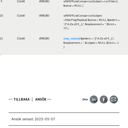
9
0.1640
4988280
wfWAFRuleComparisonSubject->runFilters(
$value =
NULL
)
10
0.1640
4988280
wfWAFRuleComparisonSubject-
>filterPregReplace(
$value =
NULL
,
$pattern =
'/[^A-Za-z0-9_-]/'
,
$replacement =
''
,
$limit =
??? )
11
0.1640
4988280
preg_replace
(
$pattern =
'/[^A-Za-z0-9_-]/'
,
$replacement =
''
,
$subject =
NULL
,
$limit =
-1
)
Framtiden
TILLBAKA
ANSÖK
Dela
Ansök senast: 2023-05-07