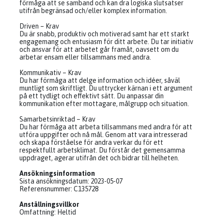
förmåga att se samband och kan dra logiska slutsatser
utifrån begränsad och/eller komplex information.
Driven – Krav
Du är snabb, produktiv och motiverad samt har ett starkt
engagemang och entusiasm för ditt arbete. Du tar initiativ
och ansvar för att arbetet går framåt, oavsett om du
arbetar ensam eller tillsammans med andra.
Kommunikativ – Krav
Du har förmåga att delge information och idéer, såväl
muntligt som skriftligt. Du uttrycker kärnan i ett argument
på ett tydligt och effektivt sätt. Du anpassar din
kommunikation efter mottagare, målgrupp och situation.
Samarbetsinriktad – Krav
Du har förmåga att arbeta tillsammans med andra för att
utföra uppgifter och nå mål. Genom att vara intresserad
och skapa förståelse för andra verkar du för ett
respektfullt arbetsklimat. Du förstår det gemensamma
uppdraget, agerar utifrån det och bidrar till helheten.
Ansökningsinformation
Sista ansökningsdatum: 2023-05-07
Referensnummer: C135728
Anställningsvillkor
Omfattning: Heltid