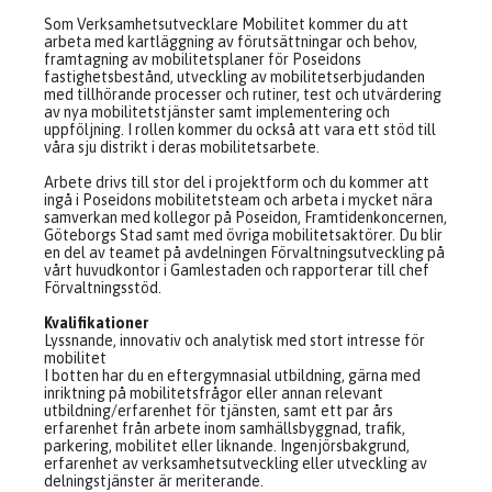
Som Verksamhetsutvecklare Mobilitet kommer du att
arbeta med kartläggning av förutsättningar och behov,
framtagning av mobilitetsplaner för Poseidons
fastighetsbestånd, utveckling av mobilitetserbjudanden
med tillhörande processer och rutiner, test och utvärdering
av nya mobilitetstjänster samt implementering och
uppföljning. I rollen kommer du också att vara ett stöd till
våra sju distrikt i deras mobilitetsarbete.
Arbete drivs till stor del i projektform och du kommer att
ingå i Poseidons mobilitetsteam och arbeta i mycket nära
samverkan med kollegor på Poseidon, Framtidenkoncernen,
Göteborgs Stad samt med övriga mobilitetsaktörer. Du blir
en del av teamet på avdelningen Förvaltningsutveckling på
vårt huvudkontor i Gamlestaden och rapporterar till chef
Förvaltningsstöd.
Kvalifikationer
Lyssnande, innovativ och analytisk med stort intresse för
mobilitet
I botten har du en eftergymnasial utbildning, gärna med
inriktning på mobilitetsfrågor eller annan relevant
utbildning/erfarenhet för tjänsten, samt ett par års
erfarenhet från arbete inom samhällsbyggnad, trafik,
parkering, mobilitet eller liknande. Ingenjörsbakgrund,
erfarenhet av verksamhetsutveckling eller utveckling av
delningstjänster är meriterande.