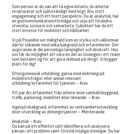
Som person är du van att ta egna initiativ, du arbetar
strukturerat och självständigt med högt driv, stort
engagemang och ett brett perspektiv. Du är analytisk, har
en god kommunikationsförmåga och vilja att förändra,
utveckla, lyssna in och samarbeta. Självklart har du ett
stort intresse för mobilitet och hållbarhet.
Vi på Poseidon ser mångfald som en styrka och välkomnar
därför sökande med olika bakgrund och erfarenheter. Det
avgörande är din personliga lämplighet och drivkraft. Hos
oss får du möjlighet att vara en del av lösningen i ett team
som bestämt sig för att göra skillnad på riktigt. Vi bygger
plats för dig!
Eftergymnasial utbildning, gärna med inriktning på
mobilitetsfrågor eller annan relevant
utbildning/erfarenhet för tjänsten – Krav
Ett par års erfarenhet från arbete inom samhällsbyggnad,
trafik, parkering, mobilitet eller liknande. – Krav
Ingenjörsbakgrund, erfarenhet av verksamhetsutveckling
eller utveckling av delningstjänster – Meriterande
Analytisk – Krav
Du kan på ett effektivt sätt identifiera och analysera
kärnan i ett problem samt föreslå möjliga lösningar. Du har