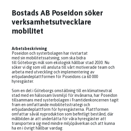
Bostads AB Poseidon söker
verksamhetsutvecklare
mobilitet
Arbetsbeskrivning
Poseidon och systerbolagen har rivstartat
med sin mobilitetssatsning, som ska bidra
till Göteborgs mål som ekologisk hållbar stad 2030. Nu
söker vi dig som vill ansluta till vårt motiverade team och
arbeta med utveckling och implementering av
erbjudandeplattformen för Poseidons ca 60 000
hyresgäster.
Som en del i Göteborgs omställning till en klimatneutral
stad med en hälsosam livsmiljö för invånarna, har Poseidon
tillsammans med systerbolagen i Framtidenkoncernen tagit
fram en omfattande mobilitetsstrategi och
erbjudandeplattform för hyresgästerna. Plattformen
omfattar såväl nyproduktion som befintligt bestånd, där
målbilden är att underlätta för våra hyresgäster att
transportera sig med mindre miljöpåverkan och att kunna
ha en i övrigt hållbar vardag.