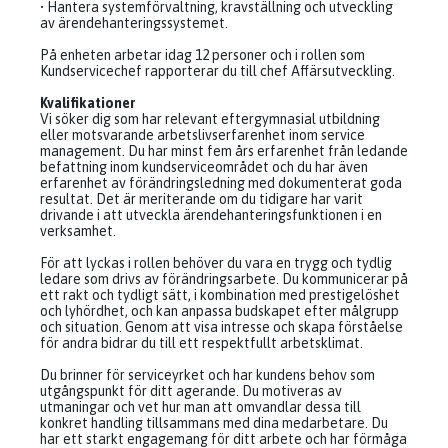
• Hantera systemförvaltning, kravställning och utveckling
av ärendehanteringssystemet.
På enheten arbetar idag 12 personer och i rollen som
Kundservicechef rapporterar du till chef Affärsutveckling.
Kvalifikationer
Vi söker dig som har relevant eftergymnasial utbildning
eller motsvarande arbetslivserfarenhet inom service
management. Du har minst fem års erfarenhet från ledande
befattning inom kundserviceområdet och du har även
erfarenhet av förändringsledning med dokumenterat goda
resultat. Det är meriterande om du tidigare har varit
drivande i att utveckla ärendehanteringsfunktionen i en
verksamhet.
För att lyckas i rollen behöver du vara en trygg och tydlig
ledare som drivs av förändringsarbete. Du kommunicerar på
ett rakt och tydligt sätt, i kombination med prestigelöshet
och lyhördhet, och kan anpassa budskapet efter målgrupp
och situation. Genom att visa intresse och skapa förståelse
för andra bidrar du till ett respektfullt arbetsklimat.
Du brinner för serviceyrket och har kundens behov som
utgångspunkt för ditt agerande. Du motiveras av
utmaningar och vet hur man att omvandlar dessa till
konkret handling tillsammans med dina medarbetare. Du
har ett starkt engagemang för ditt arbete och har förmåga