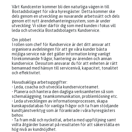
Vårt Kundcenter kommer bli den naturliga vägen in till
Bostadsbolaget för våra hyresgäster. Detta kommer ske
dels genom en utveckling av nuvarande arbetssätt och dels
genom ett nytt ärendehanteringssystem, som är under
utveckling. Vi söker därför dig som med kunden i fokus vill
leda och utveckla Bostadsbolagets Kundservice.
Om jobbet
I rollen som chef för Kundservice är det ditt ansvar att
organisera avdelningen för att ge våra kunder bästa
möjliga service när det gäller information kring vanligt
förekommande frågor, hantering av ärenden och annan
kundservice. Dessutom ansvarar du för att enheten är rätt
bemannad med hänsyn till servicenivå, kapacitet, tonalitet
och effektivitet.
Huvudsakliga arbetsuppgifter:
• Leda, coacha och utveckla kundserviceteamet.
• Planera och hantera den dagliga verksamheten så som
schemaläggning, teamkommunikation, problemlösning etc.
• Leda utvecklingen av informationsprocessen, skapa
kunskapsdatabas för vanliga frågor och ta fram stödjande
kundtjänstverktyg som är förankrade i våra hyresgästers
behov.
• Ta fram mål och nyckeltal, arbeta med uppföljning samt
vidta åtgärder baserat på resultaten för att säkerställa en
hög nivå av kundnöjdhet.