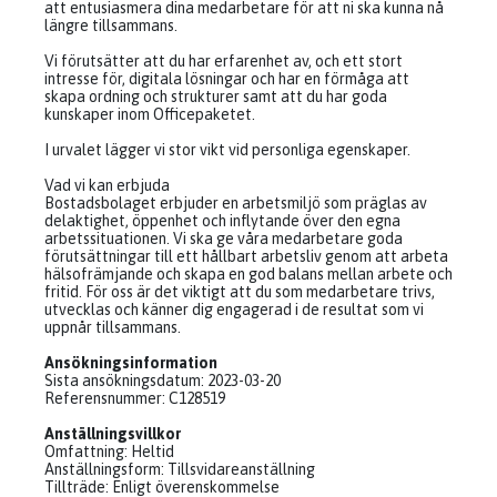
att entusiasmera dina medarbetare för att ni ska kunna nå
längre tillsammans.
Vi förutsätter att du har erfarenhet av, och ett stort
intresse för, digitala lösningar och har en förmåga att
skapa ordning och strukturer samt att du har goda
kunskaper inom Officepaketet.
I urvalet lägger vi stor vikt vid personliga egenskaper.
Vad vi kan erbjuda
Bostadsbolaget erbjuder en arbetsmiljö som präglas av
delaktighet, öppenhet och inflytande över den egna
arbetssituationen. Vi ska ge våra medarbetare goda
förutsättningar till ett hållbart arbetsliv genom att arbeta
hälsofrämjande och skapa en god balans mellan arbete och
fritid. För oss är det viktigt att du som medarbetare trivs,
utvecklas och känner dig engagerad i de resultat som vi
uppnår tillsammans.
Ansökningsinformation
Sista ansökningsdatum: 2023-03-20
Referensnummer: C128519
Anställningsvillkor
Omfattning: Heltid
Anställningsform: Tillsvidareanställning
Tillträde: Enligt överenskommelse