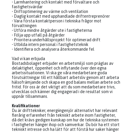
• Larmhantering och kontakt med förvaltare och
fastighetsvärdar
• Driftoptimering av värme och ventilation
• Daglig kontakt med upphandlade driftentreprenörer
• Vara första kontaktperson i tekniska frågor mot
förvaltningen
• Utföra mindre åtgärder ute i fastigheterna
• Följa upp utfall på åtgärder
• Prioritera underhållsprojekt för optimerad drift
• Utbilda intern personal i fastighetsteknik
• Identifiera och analysera återkommande fel
Vad vi kan erbjuda
Bostadsbolaget erbjuder en arbetsmiljö som präglas av
delaktighet, öppenhet och inflytande över den egna
arbetssituationen. Vi ska ge våra medarbetare goda
förutsättningar till ett hållbart arbetsliv genom att arbeta
hälsofrämjande och skapa en god balans mellan arbete och
fritid. För oss är det viktigt att du som medarbetare trivs,
utvecklas och känner dig engagerad i de resultat som vi
uppnår tillsammans.
Kvalifikationer
Du är drifttekniker, energiingenjör alternativt har relevant
flerårig erfarenhet från tekniskt arbete inom fastigheter,
då det krävs gedigen kunskap om hur de tekniska systemen
i fastigheter hänger ihop och samverkar. Du bör ha ett stort
tekniskt intresse och ha lätt för att förstå hur saker hänger