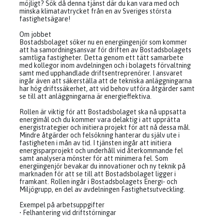
möjligt? Sök då denna tjänst där du kan vara med och
minska klimatavtrycket från en av Sveriges största
fastighetsägare!
Om jobbet
Bostadsbolaget söker nu en energiingenjör som kommer
att ha samordningsansvar för driften av Bostadsbolagets
samtliga fastigheter. Detta genom ett tätt samarbete
med kollegor inom avdelningen och i bolagets förvaltning
samt med upphandlade driftsentreprenörer. I ansvaret
ingår även att säkerställa att de tekniska anläggningarna
har hög driftssäkerhet, att vid behov utföra åtgärder samt
se till att anläggningarna är energieffektiva.
Rollen är viktig för att Bostadsbolaget ska nå uppsatta
energimål och du kommer vara delaktig i att upprätta
energistrategier och initiera projekt för att nå dessa mål.
Mindre åtgärder och felsökning hanterar du själv ute i
fastigheten i mån av tid. I tjänsten ingår att initiera
energisparprojekt och underhåll vid återkommande fel
samt analysera mönster för att minimera fel. Som
energiingenjör bevakar du innovationer och ny teknik på
marknaden för att se till att Bostadsbolaget ligger i
framkant. Rollen ingår i Bostadsbolagets Energi- och
Miljögrupp, en del av avdelningen Fastighetsutveckling.
Exempel på arbetsuppgifter
• Felhantering vid driftstörningar