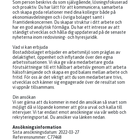
Som person beskrivs du som självgående, lösningsfokuserad
och proaktiv. Du har lätt för att kommunicera, samarbeta
och skapa goda relationer med dina kollegor både på
ekonomiavdelningen och i övriga bolaget samt i
Framtidenkoncernen. Du skapar struktur i ditt arbete och
har en god analytisk förmåga. Du har ett intresse av att
ständigt utvecklas och hålla dig uppdaterad på de senaste
nyheterna inom redovisning- och hyresjuridik.
Vad vi kan erbjuda
Bostadsbolaget erbjuder en arbetsmiljö som präglas av
delaktighet, öppenhet och inflytande över den egna
arbetssituationen. Vi ska ge våra medarbetare goda
förutsättningar till ett hållbart arbetsliv genom att arbeta
hälsofrämjande och skapa en god balans mellan arbete och
fritid. För oss är det viktigt att du som medarbetare trivs,
utvecklas och känner sig engagerade över de resultat som
vi uppnår tillsammans.
Din ansökan
Vi ser gärna att du kommer in med din ansökan så snart som
möjligt då vi löpande kommer att göra urval och kalla till
intervjuer. Vi tar endast emot ansökningar via vår webb och
rekryteringsportal. Du ansöker via länken nedan.
Ansökningsinformation
Sista ansökningsdatum: 2022-03-27
Referensnummer: C77468