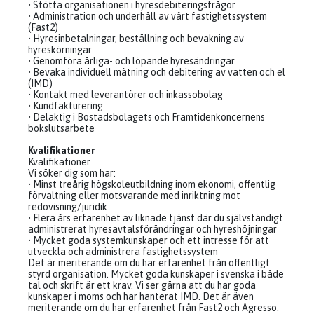
• Stötta organisationen i hyresdebiteringsfrågor
• Administration och underhåll av vårt fastighetssystem
(Fast2)
• Hyresinbetalningar, beställning och bevakning av
hyreskörningar
• Genomföra årliga- och löpande hyresändringar
• Bevaka individuell mätning och debitering av vatten och el
(IMD)
• Kontakt med leverantörer och inkassobolag
• Kundfakturering
• Delaktig i Bostadsbolagets och Framtidenkoncernens
bokslutsarbete
Kvalifikationer
Kvalifikationer
Vi söker dig som har:
• Minst treårig högskoleutbildning inom ekonomi, offentlig
förvaltning eller motsvarande med inriktning mot
redovisning/juridik
• Flera års erfarenhet av liknade tjänst där du självständigt
administrerat hyresavtalsförändringar och hyreshöjningar
• Mycket goda systemkunskaper och ett intresse för att
utveckla och administrera fastighetssystem
Det är meriterande om du har erfarenhet från offentligt
styrd organisation. Mycket goda kunskaper i svenska i både
tal och skrift är ett krav. Vi ser gärna att du har goda
kunskaper i moms och har hanterat IMD. Det är även
meriterande om du har erfarenhet från Fast2 och Agresso.