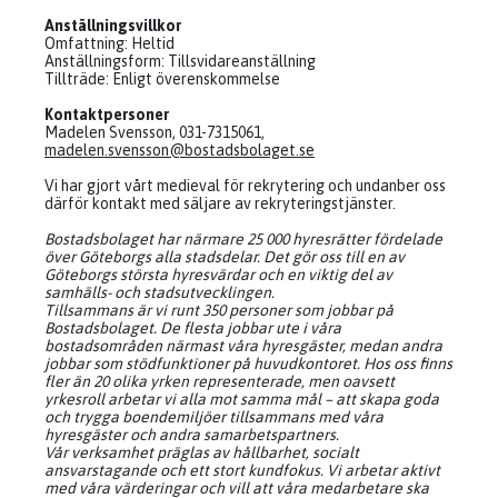
Anställningsvillkor
Omfattning: Heltid
Anställningsform: Tillsvidareanställning
Tillträde: Enligt överenskommelse
Kontaktpersoner
Madelen Svensson, 031-7315061,
madelen.svensson@bostadsbolaget.se
Vi har gjort vårt medieval för rekrytering och undanber oss
därför kontakt med säljare av rekryteringstjänster.
Bostadsbolaget har närmare 25 000 hyresrätter fördelade
över Göteborgs alla stadsdelar. Det gör oss till en av
Göteborgs största hyresvärdar och en viktig del av
samhälls- och stadsutvecklingen.
Tillsammans är vi runt 350 personer som jobbar på
Bostadsbolaget. De flesta jobbar ute i våra
bostadsområden närmast våra hyresgäster, medan andra
jobbar som stödfunktioner på huvudkontoret. Hos oss finns
fler än 20 olika yrken representerade, men oavsett
yrkesroll arbetar vi alla mot samma mål – att skapa goda
och trygga boendemiljöer tillsammans med våra
hyresgäster och andra samarbetspartners.
Vår verksamhet präglas av hållbarhet, socialt
ansvarstagande och ett stort kundfokus. Vi arbetar aktivt
med våra värderingar och vill att våra medarbetare ska