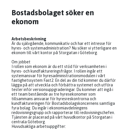
Bostadsbolaget söker en
ekonom
Arbetsbeskrivning
Är du självgående, kommunikativ och har ett intresse för
hyres- och systemadministration? Nu söker vi ytterligare en
ekonom till vårt kontor på Storgatan i Göteborg.
Om jobbet
I rollen som ekonom är du ett stöd för verksamheten i
hyres- och kundfaktureringsfrågor. I rollen ingår ett
systemansvar för hyresadministrationsmodulen i vårt
fastighetssystem Fast2. En del av din tid kommer du därför
lägga på att utveckla och förbättra systemet och utföra
tester inför versionsuppgraderingar. Du kommer att ingå i
ett team bestående av tre hyresekonomer som
tillsammans ansvarar för hyresreskontrorna och
kundfaktureringen för Bostadsbolagskoncernens samtliga
fyra bolag. Du ingår i ekonomiavdelningens
redovisningsgrupp och rapporterar till redovisningschefen.
Tjänsten är placerad på vårt huvudkontor på Storgatan i
centrala Göteborg.
Huvudsakliga arbetsuppgifter: