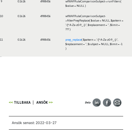
9
0.1626
4988456
wfWAFRuleComparisonSubject->runFilters(
$value =
NULL
)
10
0.1626
4988456
wfWAFRuleComparisonSubject-
>filterPregReplace(
$value =
NULL
,
$pattern =
'/[^A-Za-z0-9_-]/'
,
$replacement =
''
,
$limit =
??? )
11
0.1626
4988456
preg_replace
(
$pattern =
'/[^A-Za-z0-9_-]/'
,
$replacement =
''
,
$subject =
NULL
,
$limit =
-1
)
Framtiden
TILLBAKA
ANSÖK
Dela
Ansök senast: 2022-03-27