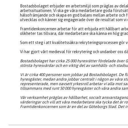
Bostadsbolaget erbjuder en arbetsmiljö som präglas av dela
arbetssituationen. Vi ska ge våra medarbetare goda förutsätt
hälsofrämjande och skapa en god balans mellan arbete och frit
utvecklas och känner sig engagerade över de resultat som vi
Framtidenkoncernen arbetar för att erbjuda ett hållbart arbe
olikheter tas tillvara, där medarbetare ska känna en hög grad a
Som ett steg i att kvalitetssäkra rekryteringsprocessen gör v
Vi har gjort vårt medieval för rekrytering och undanber oss d
Bostadsbolaget har cirka 25 000 hyresrätter fördelade över Gö
största hyresvärdar och en viktig del av samhälls- och stads
Vi är cirka 400 personer som jobbar på Bostadsbolaget. De f
hyresgäster, medan andra jobbar centralt i någon av våra stöd
representerade, men oavsett yrkesroll arbetar vi alla mot 
tillsammans med runt 50 000 hyresgäster och våra andra sa
Vår verksamhet präglas av hållbarhet, socialt ansvarstagande
värderingar och vill att våra medarbetare ska tycka det är rol
Framtidenkoncernen som är en del av Göteborgs Stad. Det inne