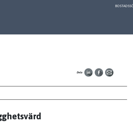
BOSTADSS
Dela
gghetsvärd