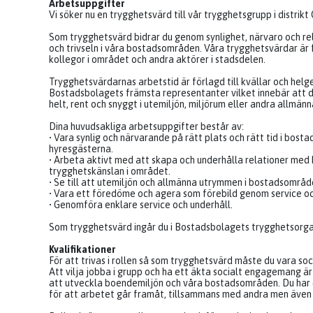
Arbetsuppgifter
Vi söker nu en trygghetsvärd till vår trygghetsgrupp i distrikt 
Som trygghetsvärd bidrar du genom synlighet, närvaro och re
och trivseln i våra bostadsområden. Våra trygghetsvärdar är 
kollegor i området och andra aktörer i stadsdelen.
Trygghetsvärdarnas arbetstid är förlagd till kvällar och helger
Bostadsbolagets främsta representanter vilket innebär att du,
helt, rent och snyggt i utemiljön, miljörum eller andra allm
Dina huvudsakliga arbetsuppgifter består av:
• Vara synlig och närvarande på rätt plats och rätt tid i bost
hyresgästerna.
• Arbeta aktivt med att skapa och underhålla relationer med
trygghetskänslan i området.
• Se till att utemiljön och allmänna utrymmen i bostadsområd
• Vara ett föredöme och agera som förebild genom service o
• Genomföra enklare service och underhåll.
Som trygghetsvärd ingår du i Bostadsbolagets trygghetsorgani
Kvalifikationer
För att trivas i rollen så som trygghetsvärd måste du vara s
Att vilja jobba i grupp och ha ett äkta socialt engagemang är
att utveckla boendemiljön och våra bostadsområden. Du har e
för att arbetet går framåt, tillsammans med andra men även 