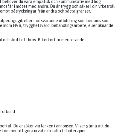
get behöver du vara empatisk och kommunikativ med hög
tmosfär i mötet med andra. Du är trygg och säker i din yrkesroll,
å emot påtryckningar från andra och sätta gränser.
ocialpedagogik eller motsvarande utbildning som bedöms som
te inom HVB, trygghetsvärd, behandlingsarbete, eller liknande
al och skrift ett krav. B-körkort är meriterande.
 förbund
ortal. Du ansöker via länken i annonsen. Vi ser gärna att du
kommer att göra urval och kalla till intervjuer.