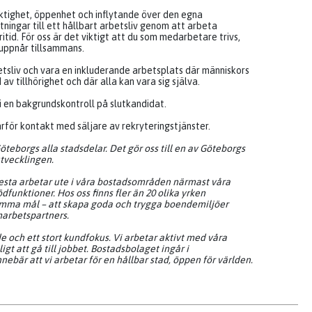
ktighet, öppenhet och inflytande över den egna
ningar till ett hållbart arbetsliv genom att arbeta
id. För oss är det viktigt att du som medarbetare trivs,
 uppnår tillsammans.
tsliv och vara en inkluderande arbetsplats där människors
v tillhörighet och där alla kan vara sig själva.
i en bakgrundskontroll på slutkandidat.
ärför kontakt med säljare av rekryteringstjänster.
teborgs alla stadsdelar. Det gör oss till en av Göteborgs
utvecklingen.
lesta arbetar ute i våra bostadsområden närmast våra
funktioner. Hos oss finns fler än 20 olika yrken
samma mål – att skapa goda och trygga boendemiljöer
marbetspartners.
 och ett stort kundfokus. Vi arbetar aktivt med våra
igt att gå till jobbet. Bostadsbolaget ingår i
bär att vi arbetar för en hållbar stad, öppen för världen.