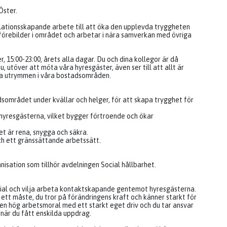
Öster.
lationsskapande arbete till att öka den upplevda tryggheten
förebilder i området och arbetar i nära samverkan med övriga
, 15:00-23:00, årets alla dagar. Du och dina kollegor är då
 utöver att möta våra hyresgäster, även ser till att allt är
änna utrymmen i våra bostadsområden.
adsområdet under kvällar och helger, för att skapa trygghet för
 hyresgästerna, vilket bygger förtroende och ökar
et är rena, snygga och säkra.
ch ett gränssättande arbetssätt.
sation som tillhör avdelningen Social hållbarhet.
ocial och vilja arbeta kontaktskapande gentemot hyresgästerna.
 ett måste, du tror på förändringens kraft och känner starkt för
n hög arbetsmoral med ett starkt eget driv och du tar ansvar
när du fått enskilda uppdrag.