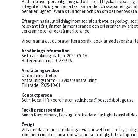
Rollen kräver personlig mognad och för att lyckas i uppdra
integritet. Du utgår från allas lika värde och skapar en god a
behåller lugnet i svåra situationer och kan om det behövs st
Eftergymnasial utbildning inom socialt arbete, psykologi, s
relevant för tjänsten är meriterande och erfarenhet av arbe
verksamheter är också meriterande.
Vi ser gärna att du pratar flera språk, dock är god svenska i t
Ansökningsinformation
Sista ansökningsdatum: 2025-09-16
Referensnummer: C275616
Anställningsvillkor
Omfattning: Heltid
Anställningsform: Tillsvidareanställning
Tillträde: 2025-10-01
Kontaktperson
Selin Koca, HR-koordinator,
selin.koca@bostadsbolaget.se
Facklig representant
Simon Kappelmark, Facklig företrädare Fastighetsanställdas
Övrigt
Vi tar endast emot ansökningar via vår webb och rekryteringsp
kommer in med din ansökan så snart som möjligt då vi löpande 