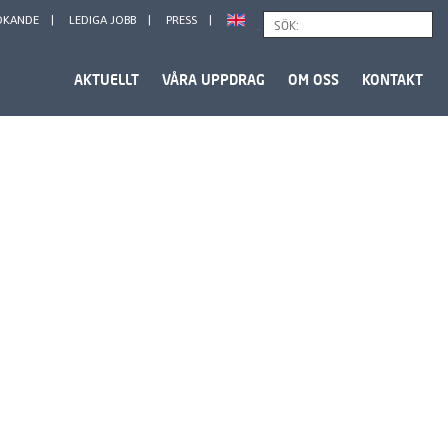
ÖKANDE
LEDIGA JOBB
PRESS
Sök
AKTUELLT
VÅRA UPPDRAG
OM OSS
KONTAKT