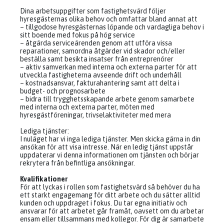
Dina arbetsuppgifter som fastighetsvärd följer
hyresgästernas olika behov och omfattar bland annat att
– tillgodose hyresgästernas löpande och vardagliga behov i
sitt boende med fokus på hög service
– åtgärda serviceärenden genom att utföra vissa
reparationer, samordna åtgärder vid skador och/eller
beställa samt besikta insatser från entreprenörer
– aktiv samverkan med interna och externa parter för att
utveckla fastigheterna avseende drift och underhåll
– kostnadsansvar, fakturahantering samt att delta i
budget- och prognosarbete
– bidra till trygghetsskapande arbete genom samarbete
med interna och externa parter, möten med
hyresgästföreningar, trivselaktiviteter med mera
Lediga tjänster:
I nuläget har vi inga lediga tjänster. Men skicka gärna in din
ansökan för att visa intresse. När en ledig tjänst uppstår
uppdaterar vi denna informationen om tjänsten och börjar
rekrytera från befintliga ansökningar.
Kvalifikationer
För att lyckas i rollen som fastighetsvärd så behöver du ha
ett starkt engagemang för ditt arbete och du sätter alltid
kunden och uppdraget i fokus. Du tar egna initiativ och
ansvarar för att arbetet går framåt, oavsett om du arbetar
ensam eller tillsammans med kollegor. För dig är samarbete