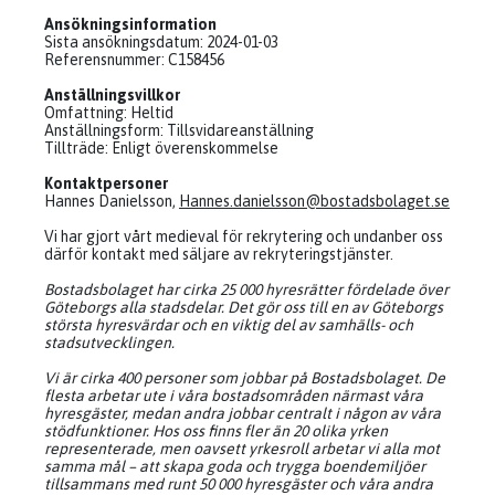
Ansökningsinformation
Sista ansökningsdatum: 2024-01-03
Referensnummer: C158456
Anställningsvillkor
Omfattning: Heltid
Anställningsform: Tillsvidareanställning
Tillträde: Enligt överenskommelse
Kontaktpersoner
Hannes Danielsson,
Hannes.danielsson@bostadsbolaget.se
Vi har gjort vårt medieval för rekrytering och undanber oss
därför kontakt med säljare av rekryteringstjänster.
Bostadsbolaget har cirka 25 000 hyresrätter fördelade över
Göteborgs alla stadsdelar. Det gör oss till en av Göteborgs
största hyresvärdar och en viktig del av samhälls- och
stadsutvecklingen.
Vi är cirka 400 personer som jobbar på Bostadsbolaget. De
flesta arbetar ute i våra bostadsområden närmast våra
hyresgäster, medan andra jobbar centralt i någon av våra
stödfunktioner. Hos oss finns fler än 20 olika yrken
representerade, men oavsett yrkesroll arbetar vi alla mot
samma mål – att skapa goda och trygga boendemiljöer
tillsammans med runt 50 000 hyresgäster och våra andra