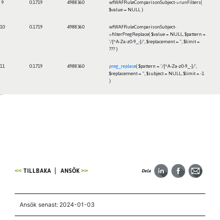
9
0.1719
4988360
wfWAFRuleComparisonSubject->runFilters(
$value =
NULL
)
10
0.1719
4988360
wfWAFRuleComparisonSubject-
>filterPregReplace(
$value =
NULL
,
$pattern =
'/[^A-Za-z0-9_-]/'
,
$replacement =
''
,
$limit =
??? )
11
0.1719
4988360
preg_replace
(
$pattern =
'/[^A-Za-z0-9_-]/'
,
$replacement =
''
,
$subject =
NULL
,
$limit =
-1
)
Framtiden
TILLBAKA
ANSÖK
Dela
Ansök senast: 2024-01-03