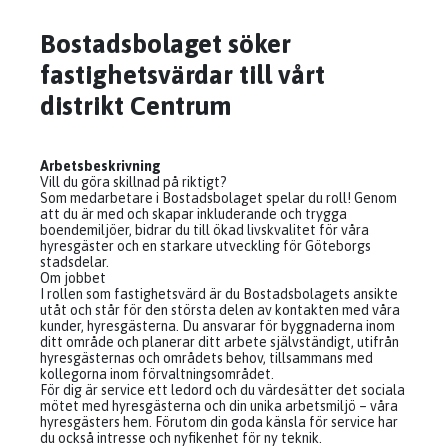
Bostadsbolaget söker
fastighetsvärdar till vårt
distrikt Centrum
Arbetsbeskrivning
Vill du göra skillnad på riktigt?
Som medarbetare i Bostadsbolaget spelar du roll! Genom
att du är med och skapar inkluderande och trygga
boendemiljöer, bidrar du till ökad livskvalitet för våra
hyresgäster och en starkare utveckling för Göteborgs
stadsdelar.
Om jobbet
I rollen som fastighetsvärd är du Bostadsbolagets ansikte
utåt och står för den största delen av kontakten med våra
kunder, hyresgästerna. Du ansvarar för byggnaderna inom
ditt område och planerar ditt arbete självständigt, utifrån
hyresgästernas och områdets behov, tillsammans med
kollegorna inom förvaltningsområdet.
För dig är service ett ledord och du värdesätter det sociala
mötet med hyresgästerna och din unika arbetsmiljö – våra
hyresgästers hem. Förutom din goda känsla för service har
du också intresse och nyfikenhet för ny teknik.