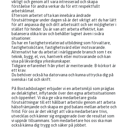
viktigt och genom att vara intresserad och skapa
förståelse för andra verkar du för ett respektfullt
arbetsklimat.
Eftersom arbetet ofta kan innebära ändrade
förutsättningar under dagen så är det viktigt att du har lätt
för att anpassa dig och ditt arbetssätt och ser möjligheter i
stället för hinder. Du är van att arbeta effektivt, kan
balansera olika krav och behåller lugnet även i svåra
situationer.
Du har en fastighetsrelaterad utbildning som förvaltare,
fastighetsskötare, fastighetsvärd eller motsvarande.
Alternativt har du arbetat i närliggande bransch som t ex
teknik, bygg, el, vvs, hantverk eller motsvarande och kan
visa på likvärdiga yrkeskunskaper.
Tidigare erfarenhet från yrket är meriterande. B-körkort är
ett krav.
Du behöver också ha datorvana och kunna uttrycka dig på
svenska i tal och skrift.
På Bostadsbolaget erbjuder vi en arbetsmiljö som präglas
av delaktighet, inflytande över den egna arbetssituationen
och öppenhet. Vi ska ge våra medarbetare goda
förutsättningar till ett hållbart arbetsliv genom att arbeta
hälsofrämjande och skapa en god balans mellan arbete och
fritid. För oss är det viktigt att våra medarbetare trivs,
utvecklas och känner sig engagerade över de resultat som
vi uppnår tillsammans. Som medarbetare hos oss ska man
också känna dig trygg och säker på jobbet.