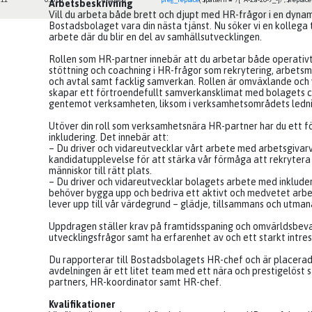
Arbetsbeskrivning
Vill du arbeta både brett och djupt med HR-frågor i en dynam
Bostadsbolaget vara din nästa tjänst. Nu söker vi en kollega
arbete där du blir en del av samhällsutvecklingen.
Rollen som HR-partner innebär att du arbetar både operativt
stöttning och coachning i HR-frågor som rekrytering, arbetsmil
och avtal samt facklig samverkan. Rollen är omväxlande och
skapar ett förtroendefullt samverkansklimat med bolagets che
gentemot verksamheten, liksom i verksamhetsområdets ledni
Utöver din roll som verksamhetsnära HR-partner har du ett 
inkludering. Det innebär att:
– Du driver och vidareutvecklar vårt arbete med arbetsgivar
kandidatupplevelse för att stärka vår förmåga att rekrytera 
människor till rätt plats.
– Du driver och vidareutvecklar bolagets arbete med inklude
behöver bygga upp och bedriva ett aktivt och medvetet arbe
lever upp till vår värdegrund – glädje, tillsammans och utman
Uppdragen ställer krav på framtidsspaning och omvärldsbevak
utvecklingsfrågor samt ha erfarenhet av och ett starkt intres
Du rapporterar till Bostadsbolagets HR-chef och är placera
avdelningen är ett litet team med ett nära och prestigelöst 
partners, HR-koordinator samt HR-chef.
Kvalifikationer