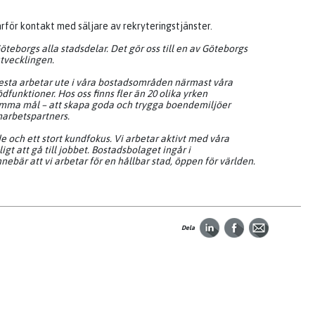
ärför kontakt med säljare av rekryteringstjänster.
teborgs alla stadsdelar. Det gör oss till en av Göteborgs
utvecklingen.
lesta arbetar ute i våra bostadsområden närmast våra
funktioner. Hos oss finns fler än 20 olika yrken
samma mål – att skapa goda och trygga boendemiljöer
marbetspartners.
 och ett stort kundfokus. Vi arbetar aktivt med våra
igt att gå till jobbet. Bostadsbolaget ingår i
bär att vi arbetar för en hållbar stad, öppen för världen.
Dela