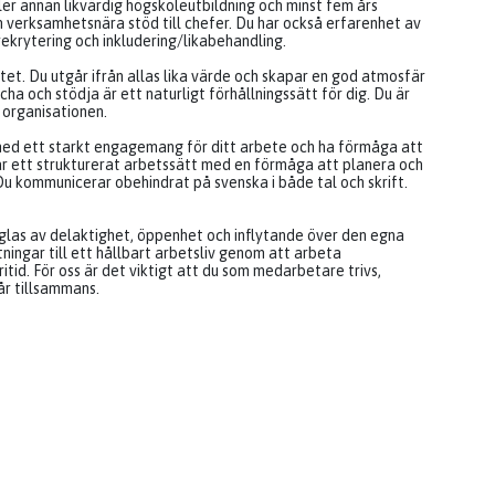
r annan likvärdig högskoleutbildning och minst fem års
 verksamhetsnära stöd till chefer. Du har också erfarenhet av
krytering och inkludering/likabehandling.
et. Du utgår ifrån allas lika värde och skapar en god atmosfär
a och stödja är ett naturligt förhållningssätt för dig. Du är
v organisationen.
 med ett starkt engagemang för ditt arbete och ha förmåga att
ar ett strukturerat arbetssätt med en förmåga att planera och
 Du kommunicerar obehindrat på svenska i både tal och skrift.
räglas av delaktighet, öppenhet och inflytande över den egna
ningar till ett hållbart arbetsliv genom att arbeta
id. För oss är det viktigt att du som medarbetare trivs,
år tillsammans.