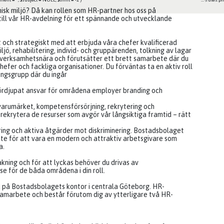
isk miljö? Då kan rollen som HR-partner hos oss på
 till vår HR-avdelning för ett spännande och utvecklande
 och strategiskt med att erbjuda våra chefer kvalificerad
jö, rehabilitering, individ- och gruppärenden, tolkning av lagar
 verksamhetsnära och förutsätter ett brett samarbete där du
fer och fackliga organisationer. Du förväntas ta en aktiv roll
ngsgrupp där du ingår
fördjupat ansvar för områdena employer branding och
varumärket, kompetensförsörjning, rekrytering och
rekrytera de resurser som avgör vår långsiktiga framtid – rätt
ring och aktiva åtgärder mot diskriminering. Bostadsbolaget
te för att vara en modern och attraktiv arbetsgivare som
a.
ning och för att lyckas behöver du drivas av
se för de båda områdena i din roll.
d på Bostadsbolagets kontor i centrala Göteborg. HR-
samarbete och består förutom dig av ytterligare två HR-