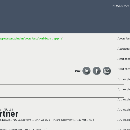
BOSTADSS
eprecated in E:\wamp64\www\framtiden_multi\wp-content\plugins\wordfence\vendor\wordfence\wf-waf\src\
Location
...\wordfe
p-content\plugins\wordfence\waf\bootstrap.php
)
...\wordfe
...\bootstr
...\waf.php
:
...\waf.php
:
Dela
...\rules.p
...\rules.p
...\rules.p
e =
NULL
)
...\rules.p
rtner
e(
$value =
NULL
,
$pattern =
'/[^A-Za-z0-9_-]/'
,
$replacement =
''
,
$limit =
??? )
...\rules.p
ement =
''
,
$subject =
NULL
,
$limit =
-1
)
...\rules.p