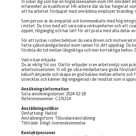
Vi söker dig som har en högskoleexamen inom HR-området elle
erfarenhet av kvalificerat HR-arbete där du har fungerat som
att ha arbetat fördjupat med områdena employer branding, re
Som person är du empatisk och kommunikativ med hög integrit
i mötet. Du trivs med att vara nära verksamheten och att coach
öppen, tillgänglig och har lätt för att prata med alla delar a
För att lyckas i rollen behöver du vara driven och motiverad
fatta självständiga beslut inom ramen för ditt uppdrag. Du h
fördela din tid mellan långsiktiga och mer kortsiktiga behov.
Vad vi kan erbjuda
Du är viktig för oss. Därför erbjuder vi en arbetsmiljö som p
arbetssituationen. Vi vill ge våra medarbetare goda förutsätt
hälsofrämjande och skapa en god balans mellan arbete och frit
utvecklas och känner dig engagerad i de resultat som vi uppn
Ansökningsinformation
Sista ansökningsdatum: 2024-02-18
Referensnummer: C176314
Anställningsvillkor
Omfattning: Heltid
Anställningsform: Tillsvidareanställning
Tillträde: Enligt överenskommelse
Kontaktpersoner