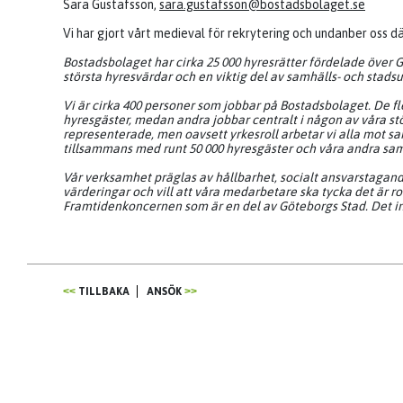
Sara Gustafsson,
sara.gustafsson@bostadsbolaget.se
Vi har gjort vårt medieval för rekrytering och undanber oss d
Bostadsbolaget har cirka 25 000 hyresrätter fördelade över Gö
största hyresvärdar och en viktig del av samhälls- och stads
Vi är cirka 400 personer som jobbar på Bostadsbolaget. De f
hyresgäster, medan andra jobbar centralt i någon av våra stöd
representerade, men oavsett yrkesroll arbetar vi alla mot 
tillsammans med runt 50 000 hyresgäster och våra andra sa
Vår verksamhet präglas av hållbarhet, socialt ansvarstagande
värderingar och vill att våra medarbetare ska tycka det är rol
Framtidenkoncernen som är en del av Göteborgs Stad. Det inne
TILLBAKA
ANSÖK