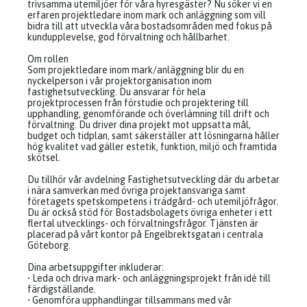
trivsamma utemiljöer för våra hyresgäster? Nu söker vi en
erfaren projektledare inom mark och anläggning som vill
bidra till att utveckla våra bostadsområden med fokus på
kundupplevelse, god förvaltning och hållbarhet.
Om rollen
Som projektledare inom mark/anläggning blir du en
nyckelperson i vår projektorganisation inom
fastighetsutveckling. Du ansvarar för hela
projektprocessen från förstudie och projektering till
upphandling, genomförande och överlämning till drift och
förvaltning. Du driver dina projekt mot uppsatta mål,
budget och tidplan, samt säkerställer att lösningarna håller
hög kvalitet vad gäller estetik, funktion, miljö och framtida
skötsel.
Du tillhör vår avdelning Fastighetsutveckling där du arbetar
i nära samverkan med övriga projektansvariga samt
företagets spetskompetens i trädgård- och utemiljöfrågor.
Du är också stöd för Bostadsbolagets övriga enheter i ett
flertal utvecklings- och förvaltningsfrågor. Tjänsten är
placerad på vårt kontor på Engelbrektsgatan i centrala
Göteborg.
Dina arbetsuppgifter inkluderar:
• Leda och driva mark- och anläggningsprojekt från idé till
färdigställande.
• Genomföra upphandlingar tillsammans med vår