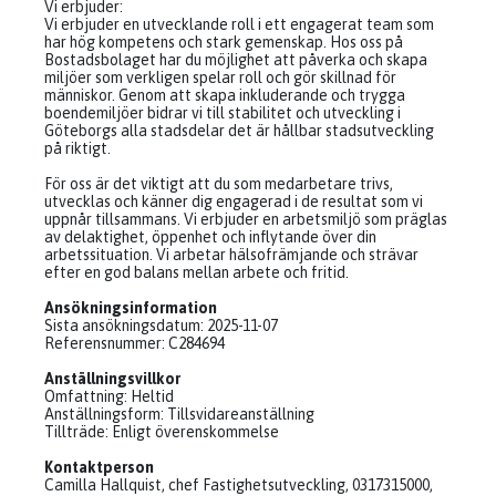
Vi erbjuder:
Vi erbjuder en utvecklande roll i ett engagerat team som
har hög kompetens och stark gemenskap. Hos oss på
Bostadsbolaget har du möjlighet att påverka och skapa
miljöer som verkligen spelar roll och gör skillnad för
människor. Genom att skapa inkluderande och trygga
boendemiljöer bidrar vi till stabilitet och utveckling i
Göteborgs alla stadsdelar det är hållbar stadsutveckling
på riktigt.
För oss är det viktigt att du som medarbetare trivs,
utvecklas och känner dig engagerad i de resultat som vi
uppnår tillsammans. Vi erbjuder en arbetsmiljö som präglas
av delaktighet, öppenhet och inflytande över din
arbetssituation. Vi arbetar hälsofrämjande och strävar
efter en god balans mellan arbete och fritid.
Ansökningsinformation
Sista ansökningsdatum: 2025-11-07
Referensnummer: C284694
Anställningsvillkor
Omfattning: Heltid
Anställningsform: Tillsvidareanställning
Tillträde: Enligt överenskommelse
Kontaktperson
Camilla Hallquist, chef Fastighetsutveckling, 0317315000,