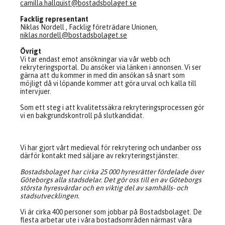
camilla.hallquist@bostadsbolaget.se
Facklig representant
Niklas Nordell , Facklig företrädare Unionen,
niklas.nordell@bostadsbolaget.se
Övrigt
Vi tar endast emot ansökningar via vår webb och
rekryteringsportal. Du ansöker via länken i annonsen. Vi ser
gärna att du kommer in med din ansökan så snart som
möjligt då vi löpande kommer att göra urval och kalla till
intervjuer.
Som ett steg i att kvalitetssäkra rekryteringsprocessen gör
vi en bakgrundskontroll på slutkandidat.
Vi har gjort vårt medieval för rekrytering och undanber oss
därför kontakt med säljare av rekryteringstjänster.
Bostadsbolaget har cirka 25 000 hyresrätter fördelade över
Göteborgs alla stadsdelar. Det gör oss till en av Göteborgs
största hyresvärdar och en viktig del av samhälls- och
stadsutvecklingen.
Vi är cirka 400 personer som jobbar på Bostadsbolaget. De
flesta arbetar ute i våra bostadsområden närmast våra