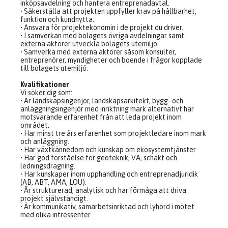
inköpsavdelning och hantera entreprenadavtal.
• Säkerställa att projekten uppfyller krav på hållbarhet,
funktion och kundnytta.
• Ansvara för projektekonomin i de projekt du driver.
• I samverkan med bolagets övriga avdelningar samt
externa aktörer utveckla bolagets utemiljö
• Samverka med externa aktörer såsom konsulter,
entreprenörer, myndigheter och boende i frågor kopplade
till bolagets utemiljö.
Kvalifikationer
Vi söker dig som:
• Är landskapsingenjör, landskapsarkitekt, bygg- och
anläggningsingenjör med inriktning mark alternativt har
motsvarande erfarenhet från att leda projekt inom
området.
• Har minst tre års erfarenhet som projektledare inom mark
och anläggning.
• Har växtkännedom och kunskap om ekosystemtjänster
• Har god förståelse för geoteknik, VA, schakt och
ledningsdragning.
• Har kunskaper inom upphandling och entreprenadjuridik
(AB, ABT, AMA, LOU).
• Är strukturerad, analytisk och har förmåga att driva
projekt självständigt.
• Är kommunikativ, samarbetsinriktad och lyhörd i mötet
med olika intressenter.