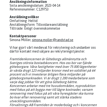
Ansökningsinformation
Sista ansökningsdatum: 2023-04-14
Referensnummer: C129753
Anställningsvillkor
Omfattning: Heltid
Anställningsform: Tillsvidareanställning
Tillträde: Enligt överenskommelse
Kontaktpersoner
Simona Möller,
simona.moller@randstad.se
Vi har gjort vårt medieval för rekrytering och undanber oss
därför kontakt med säljare av rekryteringstjänster.
Framtidenkoncernen är Göteborgs allmännytta och
Sveriges största bostadskoncern. Hos oss bor var fjärde
göteborgare. Våra fastigheter med över 75 000 lägenheter
är värda drygt 123 miljarder kronor med en soliditet på 64
procent och vi investerar årligen flera miljarder på
göteborgsmarknaden. Vi är drygt 1 200 medarbetare som
varje dag jobbar för att göra Göteborg bättre.
Koncernen arbetar med tre huvudområden, nyproduktion
med fokus på att bygga mer till lägre kostnader, varsam
renovering med fokus på att våra hyresgäster ska kunna
bo kvar efter renovering samt att stärka stadens
utvecklingsområden.
Förvaltnings AB Framtiden är moderbolag och i koncernen