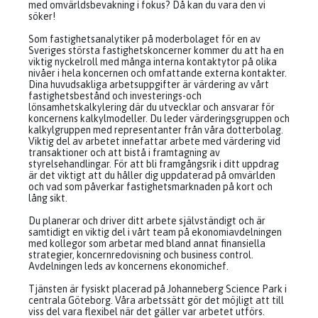
med omvärldsbevakning i fokus? Då kan du vara den vi
söker!
Som fastighetsanalytiker på moderbolaget för en av
Sveriges största fastighetskoncerner kommer du att ha en
viktig nyckelroll med många interna kontaktytor på olika
nivåer i hela koncernen och omfattande externa kontakter.
Dina huvudsakliga arbetsuppgifter är värdering av vårt
fastighetsbestånd och investerings-och
lönsamhetskalkylering där du utvecklar och ansvarar för
koncernens kalkylmodeller. Du leder värderingsgruppen och
kalkylgruppen med representanter från våra dotterbolag.
Viktig del av arbetet innefattar arbete med värdering vid
transaktioner och att bistå i framtagning av
styrelsehandlingar. För att bli framgångsrik i ditt uppdrag
är det viktigt att du håller dig uppdaterad på omvärlden
och vad som påverkar fastighetsmarknaden på kort och
lång sikt.
Du planerar och driver ditt arbete självständigt och är
samtidigt en viktig del i vårt team på ekonomiavdelningen
med kollegor som arbetar med bland annat finansiella
strategier, koncernredovisning och business control.
Avdelningen leds av koncernens ekonomichef.
Tjänsten är fysiskt placerad på Johanneberg Science Park i
centrala Göteborg. Våra arbetssätt gör det möjligt att till
viss del vara flexibel när det gäller var arbetet utförs.