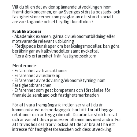
Vill du bli en del av den spännande utvecklingen inom
Framtidenkoncernen, en av Sveriges största bostads- och
fastighetskoncerner som präglas av ett starkt socialt
ansvarstagande och ett tydligt kundfokus?
Kvalifikationer
• Akademisk examen, gärna civilekonomutbildning eller
motsvarande relevant utbildning
• Fördjupade kunskaper om beräkningsmodeller, kan göra
beräkningar av kalkylmodeller samt nyckeltal
• Flera års erfarenhet från fastighetssektorn
Meriterande:
• Erfarenhet av transaktioner
• Erfarenhet av ledarskap
• Erfarenhet av redovisning/ekonomistyrning inom
Fastighetsbranschen
• Erfarenhet som gett kompetens och förståelse för
finansiella samband och fastighetsmarknaden
För att vara framgångsrik i rollen ser vi att du är
kommunikativt och pedagogisk, har lätt för att bygga
relationer och är trygg i din roll. Du arbetar strukturerat
och är van att driva processer tillsammans med andra. För
att trivas hos oss tror vi också att det är bra att ha ett
intresse för fastighetsbranschen och dess utveckling.