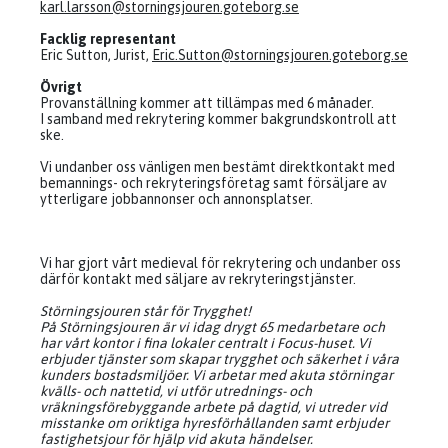
karl.larsson@storningsjouren.goteborg.se
Facklig representant
Eric Sutton, Jurist,
Eric.Sutton@storningsjouren.goteborg.se
Övrigt
Provanställning kommer att tillämpas med 6 månader.
I samband med rekrytering kommer bakgrundskontroll att
ske.
Vi undanber oss vänligen men bestämt direktkontakt med
bemannings- och rekryteringsföretag samt försäljare av
ytterligare jobbannonser och annonsplatser.
Vi har gjort vårt medieval för rekrytering och undanber oss
därför kontakt med säljare av rekryteringstjänster.
Störningsjouren står för Trygghet!
På Störningsjouren är vi idag drygt 65 medarbetare och
har vårt kontor i fina lokaler centralt i Focus-huset. Vi
erbjuder tjänster som skapar trygghet och säkerhet i våra
kunders bostadsmiljöer. Vi arbetar med akuta störningar
kvälls- och nattetid, vi utför utrednings- och
vräkningsförebyggande arbete på dagtid, vi utreder vid
misstanke om oriktiga hyresförhållanden samt erbjuder
fastighetsjour för hjälp vid akuta händelser.