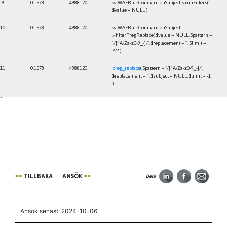
9
0.1578
4988120
wfWAFRuleComparisonSubject->runFilters(
$value =
NULL
)
10
0.1578
4988120
wfWAFRuleComparisonSubject-
>filterPregReplace(
$value =
NULL
,
$pattern =
'/[^A-Za-z0-9_-]/'
,
$replacement =
''
,
$limit =
??? )
11
0.1578
4988120
preg_replace
(
$pattern =
'/[^A-Za-z0-9_-]/'
,
$replacement =
''
,
$subject =
NULL
,
$limit =
-1
)
Framtiden
TILLBAKA
ANSÖK
Dela
Ansök senast: 2024-10-06