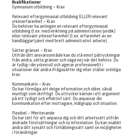
Kvalifikationer
Gymnasium utbildning – Krav
Relevant eftergymnasial utbildning ELLER relevant
yrkeserfarenhet – Krav
Du behöver ha antingen en relevant eftergymnasial
utbildning (t.ex. med inriktning på administration/juridik)
eller relevant yrkeserfarenhet (t.ex. erfarenhet av en
handläggartjänst med brett administrativt arbete).
Sätter gränser – Krav
Utifrån ditt ansvarsområde kan du stå emot påtryckningar
från andra, sätta gränser och säga nej när det behövs. Du
är tydlig i din yrkesroll och agerar professionellt i
situationer där andra ifrågasätter dig eller ställer orimliga
krav.
Kommunikativ – Krav
Du har förmåga att delge information och idéer, såväl
muntligt som skriftligt. Du uttrycker kärnan i ett argument
på ett tydligt och effektivt sätt. Du anpassar din
kommunikation efter mottagare, målgrupp och situation.
Flexibel – Meriterande
Du har lätt för att anpassa dig och ditt arbetssätt utifrån
ändrade förutsättningar och ny information. Du kan snabbt
ändra ditt synsätt och förhållningssätt samt se möjligheter
i förändringar.