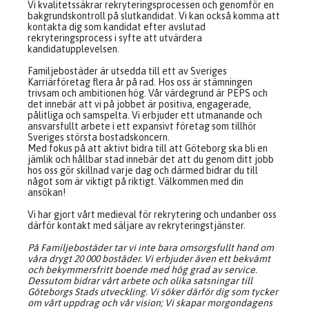
Vi kvalitetssäkrar rekryteringsprocessen och genomför en
bakgrundskontroll på slutkandidat. Vi kan också komma att
kontakta dig som kandidat efter avslutad
rekryteringsprocess i syfte att utvärdera
kandidatupplevelsen.
Familjebostäder är utsedda till ett av Sveriges
Karriärföretag flera år på rad. Hos oss är stämningen
trivsam och ambitionen hög. Vår värdegrund är PEPS och
det innebär att vi på jobbet är positiva, engagerade,
pålitliga och samspelta. Vi erbjuder ett utmanande och
ansvarsfullt arbete i ett expansivt företag som tillhör
Sveriges största bostadskoncern.
Med fokus på att aktivt bidra till att Göteborg ska bli en
jämlik och hållbar stad innebär det att du genom ditt jobb
hos oss gör skillnad varje dag och därmed bidrar du till
något som är viktigt på riktigt. Välkommen med din
ansökan!
Vi har gjort vårt medieval för rekrytering och undanber oss
därför kontakt med säljare av rekryteringstjänster.
På Familjebostäder tar vi inte bara omsorgsfullt hand om
våra drygt 20 000 bostäder. Vi erbjuder även ett bekvämt
och bekymmersfritt boende med hög grad av service.
Dessutom bidrar vårt arbete och olika satsningar till
Göteborgs Stads utveckling. Vi söker därför dig som tycker
om vårt uppdrag och vår vision; Vi skapar morgondagens