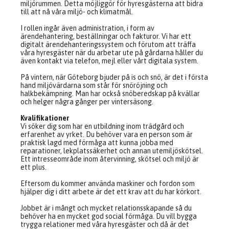
miljörummen. Detta möjliggör för hyresgästerna att bidra
till att nå våra miljö- och klimatmål.
I rollen ingår även administration, i form av
ärendehantering, beställningar och fakturor. Vi har ett
digitalt ärendehanteringssystem och förutom att träffa
våra hyresgäster när du arbetar ute på gårdarna håller du
även kontakt via telefon, mejl eller vårt digitala system.
På vintern, när Göteborg bjuder på is och snö, är det i första
hand miljövärdarna som står för snöröjning och
halkbekämpning. Man har också snöberedskap på kvällar
och helger några gånger per vintersäsong.
Kvalifikationer
Vi söker dig som har en utbildning inom trädgård och
erfarenhet av yrket. Du behöver vara en person som är
praktisk lagd med förmåga att kunna jobba med
reparationer, lekplatssäkerhet och annan utemiljöskötsel.
Ett intresseområde inom återvinning, skötsel och miljö är
ett plus.
Eftersom du kommer använda maskiner och fordon som
hjälper dig i ditt arbete är det ett krav att du har körkort.
Jobbet är i mångt och mycket relationsskapande så du
behöver ha en mycket god social förmåga. Du vill bygga
trygga relationer med våra hyresgäster och då är det