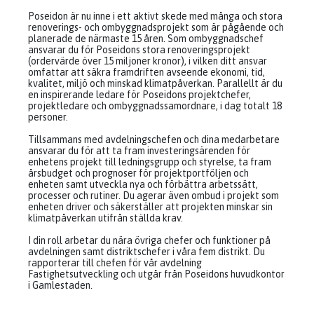
Poseidon är nu inne i ett aktivt skede med många och stora
renoverings- och ombyggnadsprojekt som är pågående och
planerade de närmaste 15 åren. Som ombyggnadschef
ansvarar du för Poseidons stora renoveringsprojekt
(ordervärde över 15 miljoner kronor), i vilken ditt ansvar
omfattar att säkra framdriften avseende ekonomi, tid,
kvalitet, miljö och minskad klimatpåverkan. Parallellt är du
en inspirerande ledare för Poseidons projektchefer,
projektledare och ombyggnadssamordnare, i dag totalt 18
personer.
Tillsammans med avdelningschefen och dina medarbetare
ansvarar du för att ta fram investeringsärenden för
enhetens projekt till ledningsgrupp och styrelse, ta fram
årsbudget och prognoser för projektportföljen och
enheten samt utveckla nya och förbättra arbetssätt,
processer och rutiner. Du agerar även ombud i projekt som
enheten driver och säkerställer att projekten minskar sin
klimatpåverkan utifrån ställda krav.
I din roll arbetar du nära övriga chefer och funktioner på
avdelningen samt distriktschefer i våra fem distrikt. Du
rapporterar till chefen för vår avdelning
Fastighetsutveckling och utgår från Poseidons huvudkontor
i Gamlestaden.