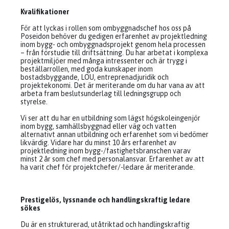
Kvalifikationer
För att lyckas i rollen som ombyggnadschef hos oss på
Poseidon behöver du gedigen erfarenhet av projektledning
inom bygg- och ombyggnadsprojekt genom hela processen
– från förstudie till driftsättning. Du har arbetat i komplexa
projektmiljöer med många intressenter och är trygg i
beställarrollen, med goda kunskaper inom
bostadsbyggande, LOU, entreprenadjuridik och
projektekonomi. Det är meriterande om du har vana av att
arbeta fram beslutsunderlag till ledningsgrupp och
styrelse.
Vi ser att du har en utbildning som lägst högskoleingenjör
inom bygg, samhällsbyggnad eller väg och vatten
alternativt annan utbildning och erfarenhet som vi bedömer
likvärdig. Vidare har du minst 10 års erfarenhet av
projektledning inom bygg-/fastighetsbranschen varav
minst 2 år som chef med personalansvar. Erfarenhet av att
ha varit chef för projektchefer/-ledare är meriterande.
Prestigelös, lyssnande och handlingskraftig ledare
sökes
Du är en strukturerad, utåtriktad och handlingskraftig