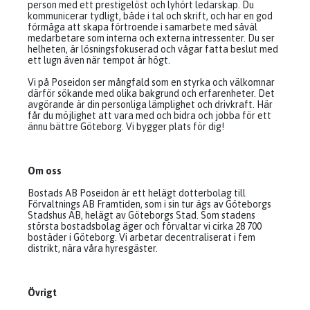
person med ett prestigelöst och lyhört ledarskap. Du
kommunicerar tydligt, både i tal och skrift, och har en god
förmåga att skapa förtroende i samarbete med såväl
medarbetare som interna och externa intressenter. Du ser
helheten, är lösningsfokuserad och vågar fatta beslut med
ett lugn även när tempot är högt.
Vi på Poseidon ser mångfald som en styrka och välkomnar
därför sökande med olika bakgrund och erfarenheter. Det
avgörande är din personliga lämplighet och drivkraft. Här
får du möjlighet att vara med och bidra och jobba för ett
ännu bättre Göteborg. Vi bygger plats för dig!
Om oss
Bostads AB Poseidon är ett helägt dotterbolag till
Förvaltnings AB Framtiden, som i sin tur ägs av Göteborgs
Stadshus AB, helägt av Göteborgs Stad. Som stadens
största bostadsbolag äger och förvaltar vi cirka 28 700
bostäder i Göteborg. Vi arbetar decentraliserat i fem
distrikt, nära våra hyresgäster.
Övrigt