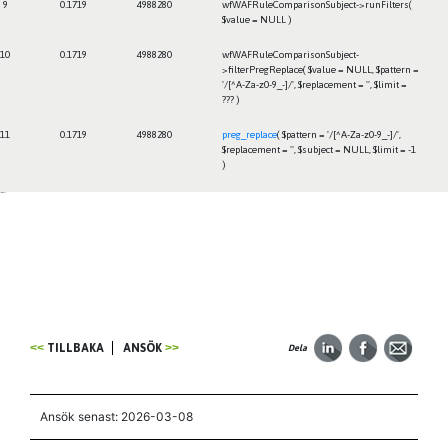
9
0.1719
4988280
wfWAFRuleComparisonSubject->runFilters(
$value =
NULL
)
10
0.1719
4988280
wfWAFRuleComparisonSubject-
>filterPregReplace(
$value =
NULL
,
$pattern =
'/[^A-Za-z0-9_-]/'
,
$replacement =
''
,
$limit =
??? )
11
0.1719
4988280
preg_replace
(
$pattern =
'/[^A-Za-z0-9_-]/'
,
$replacement =
''
,
$subject =
NULL
,
$limit =
-1
)
Framtiden
TILLBAKA
ANSÖK
Dela
Ansök senast: 2026-03-08