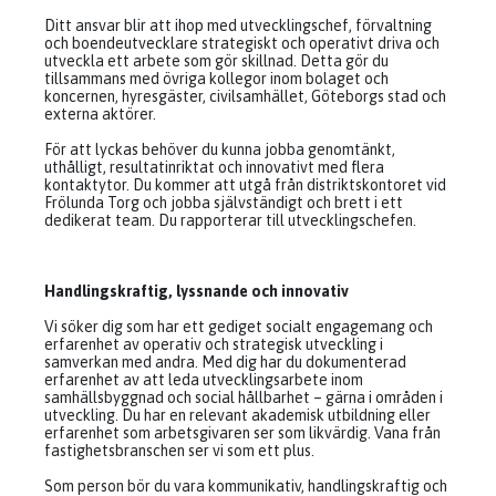
Ditt ansvar blir att ihop med utvecklingschef, förvaltning
och boendeutvecklare strategiskt och operativt driva och
utveckla ett arbete som gör skillnad. Detta gör du
tillsammans med övriga kollegor inom bolaget och
koncernen, hyresgäster, civilsamhället, Göteborgs stad och
externa aktörer.
För att lyckas behöver du kunna jobba genomtänkt,
uthålligt, resultatinriktat och innovativt med flera
kontaktytor. Du kommer att utgå från distriktskontoret vid
Frölunda Torg och jobba självständigt och brett i ett
dedikerat team. Du rapporterar till utvecklingschefen.
Handlingskraftig, lyssnande och innovativ
Vi söker dig som har ett gediget socialt engagemang och
erfarenhet av operativ och strategisk utveckling i
samverkan med andra. Med dig har du dokumenterad
erfarenhet av att leda utvecklingsarbete inom
samhällsbyggnad och social hållbarhet – gärna i områden i
utveckling. Du har en relevant akademisk utbildning eller
erfarenhet som arbetsgivaren ser som likvärdig. Vana från
fastighetsbranschen ser vi som ett plus.
Som person bör du vara kommunikativ, handlingskraftig och