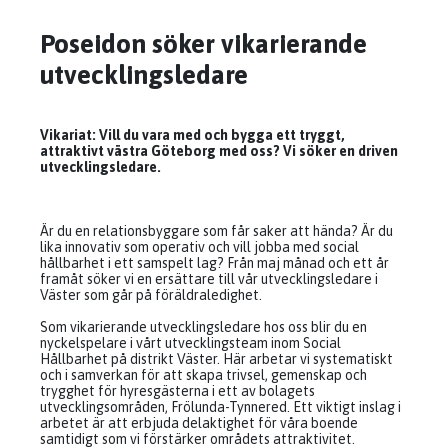
Poseidon söker vikarierande
utvecklingsledare
Vikariat: Vill du vara med och bygga ett tryggt,
attraktivt västra Göteborg med oss? Vi söker en driven
utvecklingsledare.
Är du en relationsbyggare som får saker att hända? Är du
lika innovativ som operativ och vill jobba med social
hållbarhet i ett samspelt lag? Från maj månad och ett år
framåt söker vi en ersättare till vår utvecklingsledare i
Väster som går på föräldraledighet.
Som vikarierande utvecklingsledare hos oss blir du en
nyckelspelare i
vårt utvecklingsteam inom Social
Hållbarhet på distrikt Väster. Här arbetar vi systematiskt
och i samverkan för att skapa trivsel, gemenskap och
trygghet för hyresgästerna i ett av bolagets
utvecklingsområden, Frölunda-Tynnered. Ett viktigt inslag i
arbetet är att erbjuda delaktighet för våra boende
samtidigt som vi förstärker områdets attraktivitet.