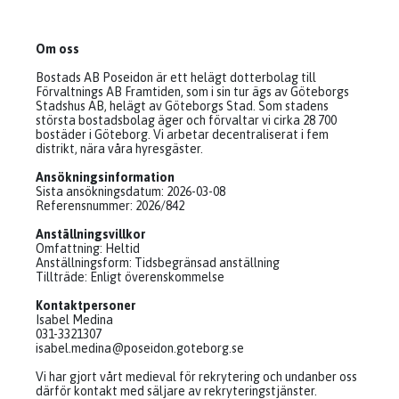
Om oss
Bostads AB Poseidon är ett helägt dotterbolag till
Förvaltnings AB Framtiden, som i sin tur ägs av Göteborgs
Stadshus AB, helägt av Göteborgs Stad. Som stadens
största bostadsbolag äger och förvaltar vi cirka 28 700
bostäder i Göteborg. Vi arbetar decentraliserat i fem
distrikt, nära våra hyresgäster.
Ansökningsinformation
Sista ansökningsdatum: 2026-03-08
Referensnummer: 2026/842
Anställningsvillkor
Omfattning: Heltid
Anställningsform: Tidsbegränsad anställning
Tillträde: Enligt överenskommelse
Kontaktpersoner
Isabel Medina
031-3321307
isabel.medina@poseidon.goteborg.se
Vi har gjort vårt medieval för rekrytering och undanber oss
därför kontakt med säljare av rekryteringstjänster.