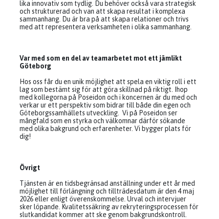
lika innovativ som tydlig. Du behöver också vara strategisk
och strukturerad och van att skapa resultat i komplexa
sammanhang. Du är bra på att skapa relationer och trivs
med att representera verksamheten i olika sammanhang.
Var med som en del av teamarbetet mot ett jämlikt
Göteborg
Hos oss får du en unik möjlighet att spela en viktig roll i ett
lag som bestämt sig för att göra skillnad på riktigt. Ihop
med kollegorna på Poseidon och i koncernen är du med och
verkar ur ett perspektiv som bidrar till både din egen och
Göteborgssamhällets utveckling. Vi på Poseidon ser
mångfald som en styrka och välkomnar därför sökande
med olika bakgrund och erfarenheter. Vi bygger plats för
dig!
Övrigt
Tjänsten är en tidsbegränsad anställning under ett år med
möjlighet till förlängning och tillträdesdatum är den 4 maj
2026 eller enligt överenskommelse. Urval och intervjuer
sker löpande. Kvalitetssäkring av rekryteringsprocessen för
slutkandidat kommer att ske genom bakgrundskontroll.