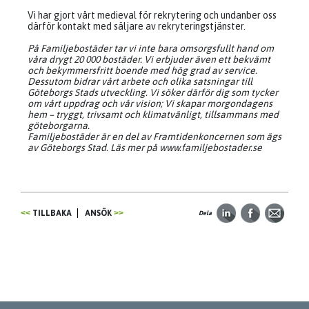
Vi har gjort vårt medieval för rekrytering och undanber oss
därför kontakt med säljare av rekryteringstjänster.
På Familjebostäder tar vi inte bara omsorgsfullt hand om
våra drygt 20 000 bostäder. Vi erbjuder även ett bekvämt
och bekymmersfritt boende med hög grad av service.
Dessutom bidrar vårt arbete och olika satsningar till
Göteborgs Stads utveckling. Vi söker därför dig som tycker
om vårt uppdrag och vår vision; Vi skapar morgondagens
hem – tryggt, trivsamt och klimatvänligt, tillsammans med
göteborgarna.
Familjebostäder är en del av Framtidenkoncernen som ägs
av Göteborgs Stad. Läs mer på www.familjebostader.se
TILLBAKA
ANSÖK
Dela