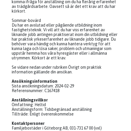
komma ifråga för anställning om du ha flerårig erfarenhet
av trädgårdsarbete. Oavsett så är det ett krav att du har
körkort.
Sommar-bovärd
Du har en avslutad eller pågående utbildning inom
fastighetsteknik. Vi vill att du har viss erfarenhet av
liknande jobb antingen praktiserat inom din utbildning eller
har praktisk yrkeserfarenhet av liknande jobb tidigare. Du
behöver vara händig och kunna hantera verktyg för att
kunna laga och lösa saker, problem och utmaningar som
uppstår hemma hos våra hyresgäster eller i allmänna
utrymmen. Körkort är ett krav.
Se vidare nedan under rubriken Övrigt om praktisk
information gällande din ansökan.
Ansökningsinformation
Sista ansökningsdatum: 2024-02-29
Referensnummer: C167418
Anställningsvillkor
Omfattning: Heltid
Anställningsform: Tidsbegränsad anställning
Tillträde: Enligt överenskommelse
Kontaktpersoner
Familjebostäder i Göteborg AB, 031-731 67 00 (vxl)