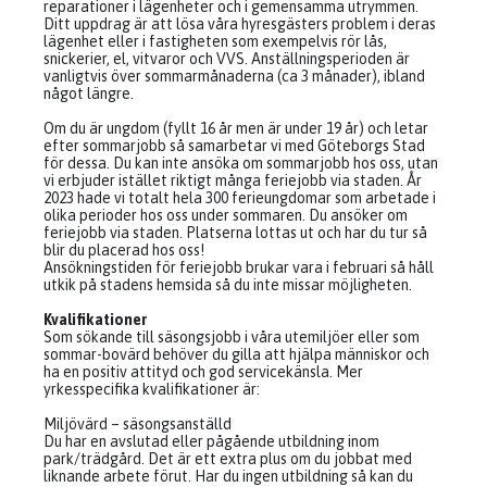
reparationer i lägenheter och i gemensamma utrymmen.
Ditt uppdrag är att lösa våra hyresgästers problem i deras
lägenhet eller i fastigheten som exempelvis rör lås,
snickerier, el, vitvaror och VVS. Anställningsperioden är
vanligtvis över sommarmånaderna (ca 3 månader), ibland
något längre.
Om du är ungdom (fyllt 16 år men är under 19 år) och letar
efter sommarjobb så samarbetar vi med Göteborgs Stad
för dessa. Du kan inte ansöka om sommarjobb hos oss, utan
vi erbjuder istället riktigt många feriejobb via staden. År
2023 hade vi totalt hela 300 ferieungdomar som arbetade i
olika perioder hos oss under sommaren. Du ansöker om
feriejobb via staden. Platserna lottas ut och har du tur så
blir du placerad hos oss!
Ansökningstiden för feriejobb brukar vara i februari så håll
utkik på stadens hemsida så du inte missar möjligheten.
Kvalifikationer
Som sökande till säsongsjobb i våra utemiljöer eller som
sommar-bovärd behöver du gilla att hjälpa människor och
ha en positiv attityd och god servicekänsla. Mer
yrkesspecifika kvalifikationer är:
Miljövärd – säsongsanställd
Du har en avslutad eller pågående utbildning inom
park/trädgård. Det är ett extra plus om du jobbat med
liknande arbete förut. Har du ingen utbildning så kan du