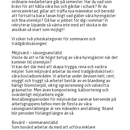
ordinarie medarbetare går på semester. Har du vad som
krävs för att hålla våra hus och gårdar i schack? Är du
serviceinriktad, gillar att träffa nya människor och beredd
att fortsätta bära fanan högt vad gäller våra hyresgäster
och fina utemiljö? Då har vi jobbet för dig i sommar! Vi
rekryterar löpande så vänta inte med att skicka in din
ansökan så snart som möjligt!
Vi söker två yrkeskategorier för sommaren och
trädgårdssäsongen:
Miljövärd – säsongsanställd
Visste du att vi får högst betyg av våra hyresgäster när det
kommer till utemiljön?
Vi kan det där med att skapa trygga, rena och vackra
miljöer. Som miljövärd arbetar du med trädgårdsskötsel i
våra bostadsområden. Vi arbetar under devisen helt, rent,
snyggt och tryggt så arbetet består av en blandning av
härligt blomsterpill, viktig ogräsrensning och välskötta
gräsmattor. Men även kompostering, källsortering och
ovärderligt miljöarbete ingår.
Anställningsperioden för miljövärdar varierar beroende på
arbetsgruppens behov men de flesta av våra
säsongsanställningar är sex månaders anställning. Ibland
blir perioden förlängd längre än så.
Bovärd – sommaranställd
Som bovärd arbetar du med att utföra enklare