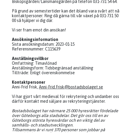
Biskopsgården/Länsmansgården på telefon 031-731 54 64.
På grund av semestertider kan det ibland vara svårt att nå
kontaktpersoner. Ring då gärna till vår växel på 031-731 50
00 så hjälper vi dig där.
Vi ser fram emot din ansökan!
Ansökningsinformation
Sista ansökningsdatum: 2023-01-15
Referensnummer: C115639
Anställningsvillkor
Omfattning: Timavlönad
Anställningsform: Tidsbegränsad anställning
Tillträde: Enligt överenskommelse
Kontaktpersoner
Anni-Frid Frisk,
Anni-Frid.Frisk@bostadsbolaget.se
Vi har gjort vårt medieval för rekrytering och undanber oss
därför kontakt med säljare av rekryteringstjänster.
Bostadsbolaget har närmare 25 000 hyresrätter fördelade
över Göteborgs alla stadsdelar. Det gör oss till en av
Göteborgs största hyresvärdar och en viktig del av
samhälls- och stadsutvecklingen.
Tillsammans är vi runt 370 personer som jobbar på