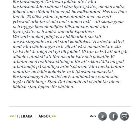
Bostadsbolaget. De flesta jobbar ute i våra
bostadsområden närmast våra hyresgäster, medan andra
jobbar som stödfunktioner på huvudkontoret. Hos oss finns
fler än 20 olika yrken representerade, men oavsett
yrkesroll arbetar vi alla mot samma mål – att skapa goda
och trygga boendemiljöer tillsammans med våra
hyresgäster och andra samarbetspartners.
Vår verksamhet präglas av hållbarhet, socialt
ansvarstagande och ett stort kundfokus. Vi arbetar aktivt
med våra värderingar och vill att våra medarbetare ska
tycka det är roligt att gå till jobbet. Vi tror också att det går
alldeles utmärkt att förena arbetsliv och privatliv. Vi
arbetar med realtidsmätningar för att säkerställa en god
arbetsmiljö på samtliga arbetsplatser. Våra medarbetare
omfattas av både kollektiv- och tjänstemannaavtal.
Bostadsbolaget är en del av Framtidenkoncernen som
ingår i Göteborgs Stad. Det innebär att vi arbetar för en
hållbar stad, öppen för världen.
TILLBAKA
ANSÖK
Dela