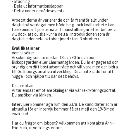
• Städning
• Dela ut informationslappar
• Delta under områdesevents
Arbetstiderna är varierande och är framför allt under
dagtid på vardagar men både helg- och kvällsarbete kan
förekomma. Tjänsterna är timanställningar efter behov, vi
vill dock att du ska kunna delta i introduktionen som är
dagtid under hela oktober (med start 3 oktober).
Kvalifikationer
Vem vi söker
Vi söker dig som är mellan 18 och 30 år och bor i
Biskopsgården eller Länsmansgården. Du är engagerad och
bryr dig om ditt bostadsområde och vill vara med och bidra
till Göteborgs positiva utveckling. Du är inte rädd för att
hugga i och hjälpa till där det behövs.
Din ansökan
Vi tar endast emot ansökningar via vår rekryteringsportal.
Du ansöker via länken.
Intervjuer kommer äga rum den 23/8. De kandidater som är
aktuella för en intervju kommer få ett mejl den 19/8 med
exakt tid.
Har du frågor om jobbet? Välkommen att kontakta Anni-
Frid Frisk, utvecklingsledare