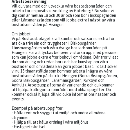
Arbetsbeskrivning
Vill du vara med och utveckla våra bostadsområden och
arbeta för en positiv utveckling av Göteborg? Nu söker vi
dig som är mellan 18 och 30 år och som bor i Biskopsgården
eller Länsmansgården som vill jobba extra i något av våra
bostadsområden på Hisingen.
Om jobbet
Vi på Bostadsbolaget kraftsamlar och satsar nu extra för
att öka trivseln och tryggheten i Biskopsgården,
Länsmansgården och våra övriga bostadsområden på
Hisingen. För att lyckas behöver vi stärka upp med personer
som kan jobba extra efter behov i områdena. Där tror vi att
du som är ung och redan bor i och har kunskap om våra
bostäder och områdena kan göra jobbet bäst. Totalt söker
vi nu 15 timanställda som kommer arbeta i några av våra
bostadsområden på distrikt Hisingen (Norra Biskopsgården,
Södra Biskopsgården, Länsmansgården, Kyrkbyn och
Amhult). Arbetsuppgifterna är varierande och du kommer
att hjälpa kollegorna i området med olika uppgifter. Du
kommer också hjälpa till vid olika informationsinsatser och
events.
Exempel på arbetsuppgifter:
• Hålla rent och snyggt i utemiljö och andra allmänna
utrymmen
• Hjälpa till att hålla ordning i våra miljöhus
• Fastighetsskötsel