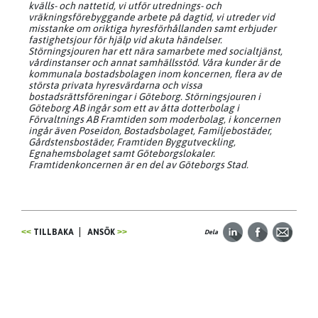
kvälls- och nattetid, vi utför utrednings- och
vräkningsförebyggande arbete på dagtid, vi utreder vid
misstanke om oriktiga hyresförhållanden samt erbjuder
fastighetsjour för hjälp vid akuta händelser.
Störningsjouren har ett nära samarbete med socialtjänst,
vårdinstanser och annat samhällsstöd. Våra kunder är de
kommunala bostadsbolagen inom koncernen, flera av de
största privata hyresvärdarna och vissa
bostadsrättsföreningar i Göteborg. Störningsjouren i
Göteborg AB ingår som ett av åtta dotterbolag i
Förvaltnings AB Framtiden som moderbolag, i koncernen
ingår även Poseidon, Bostadsbolaget, Familjebostäder,
Gårdstensbostäder, Framtiden Byggutveckling,
Egnahemsbolaget samt Göteborgslokaler.
Framtidenkoncernen är en del av Göteborgs Stad.
TILLBAKA
ANSÖK
Dela