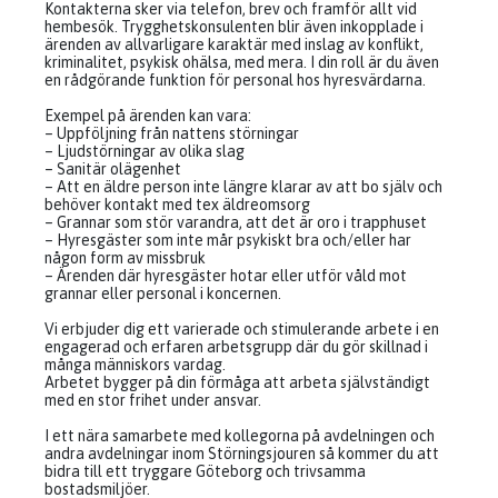
Kontakterna sker via telefon, brev och framför allt vid
hembesök. Trygghetskonsulenten blir även inkopplade i
ärenden av allvarligare karaktär med inslag av konflikt,
kriminalitet, psykisk ohälsa, med mera. I din roll är du även
en rådgörande funktion för personal hos hyresvärdarna.
Exempel på ärenden kan vara:
– Uppföljning från nattens störningar
– Ljudstörningar av olika slag
– Sanitär olägenhet
– Att en äldre person inte längre klarar av att bo själv och
behöver kontakt med tex äldreomsorg
– Grannar som stör varandra, att det är oro i trapphuset
– Hyresgäster som inte mår psykiskt bra och/eller har
någon form av missbruk
– Ärenden där hyresgäster hotar eller utför våld mot
grannar eller personal i koncernen.
Vi erbjuder dig ett varierade och stimulerande arbete i en
engagerad och erfaren arbetsgrupp där du gör skillnad i
många människors vardag.
Arbetet bygger på din förmåga att arbeta självständigt
med en stor frihet under ansvar.
I ett nära samarbete med kollegorna på avdelningen och
andra avdelningar inom Störningsjouren så kommer du att
bidra till ett tryggare Göteborg och trivsamma
bostadsmiljöer.