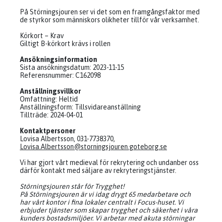
På Störningsjouren ser vi det som en framgångsfaktor med
de styrkor som människors olikheter tillför vår verksamhet.
Körkort – Krav
Giltigt B-körkort krävs i rollen
Ansökningsinformation
Sista ansökningsdatum: 2023-11-15
Referensnummer: C162098
Anställningsvillkor
Omfattning: Heltid
Anställningsform: Tillsvidareanställning
Tillträde: 2024-04-01
Kontaktpersoner
Lovisa Albertsson, 031-7738370,
Lovisa.Albertsson@storningsjouren.goteborg.se
Vi har gjort vårt medieval för rekrytering och undanber oss
därför kontakt med säljare av rekryteringstjänster.
Störningsjouren står för Trygghet!
På Störningsjouren är vi idag drygt 65 medarbetare och
har vårt kontor i fina lokaler centralt i Focus-huset. Vi
erbjuder tjänster som skapar trygghet och säkerhet i våra
kunders bostadsmiljöer. Vi arbetar med akuta störningar