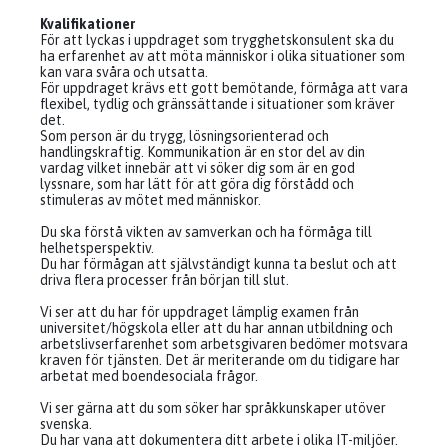
Kvalifikationer
För att lyckas i uppdraget som trygghetskonsulent ska du
ha erfarenhet av att möta människor i olika situationer som
kan vara svåra och utsatta.
För uppdraget krävs ett gott bemötande, förmåga att vara
flexibel, tydlig och gränssättande i situationer som kräver
det.
Som person är du trygg, lösningsorienterad och
handlingskraftig. Kommunikation är en stor del av din
vardag vilket innebär att vi söker dig som är en god
lyssnare, som har lätt för att göra dig förstådd och
stimuleras av mötet med människor.
Du ska förstå vikten av samverkan och ha förmåga till
helhetsperspektiv.
Du har förmågan att självständigt kunna ta beslut och att
driva flera processer från början till slut.
Vi ser att du har för uppdraget lämplig examen från
universitet/högskola eller att du har annan utbildning och
arbetslivserfarenhet som arbetsgivaren bedömer motsvara
kraven för tjänsten. Det är meriterande om du tidigare har
arbetat med boendesociala frågor.
Vi ser gärna att du som söker har språkkunskaper utöver
svenska.
Du har vana att dokumentera ditt arbete i olika IT-miljöer.