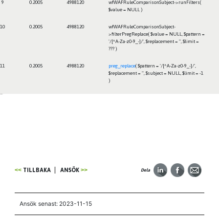
9
0.2005
4988120
wfWAFRuleComparisonSubject->runFilters(
$value =
NULL
)
10
0.2005
4988120
wfWAFRuleComparisonSubject-
>filterPregReplace(
$value =
NULL
,
$pattern =
'/[^A-Za-z0-9_-]/'
,
$replacement =
''
,
$limit =
??? )
11
0.2005
4988120
preg_replace
(
$pattern =
'/[^A-Za-z0-9_-]/'
,
$replacement =
''
,
$subject =
NULL
,
$limit =
-1
)
Framtiden
TILLBAKA
ANSÖK
Dela
Ansök senast: 2023-11-15