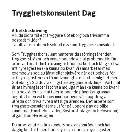
Trygghetskonsulent Dag
Arbetsbeskrivning
Vill du bidra till ett tryggare Göteborg och trivsamma
bostadsmiljöer?
Ta tillfället i akt och sök till oss som Trygghetskonsulent!
Som Trygghetskonsulent hanterar du störningsärenden,
trygghetsfrågor och annan boendesocial problematik. Du
arbetar för att hitta lösningar både på kort och lång sikt så
att hyresgästen ska kunna bo kvar. Vi samarbetar med
exempelvis socialtjänst eller sjukvård när det behövs för
att hyresgästen ska få nödvändigt stöd, allt i enlighet med
Göteborgs Stads vräkningsförebyggande riktlinjer. Vårt mål
är att hyresgäster i största möjliga mån ska kunna bo kvar i
sina bostäder utan att deras boende påverkar grannar
negativt men vid behov innebär även vårt uppdrag att
utreda och driva hyresrättsliga ärenden. Det arbete som
trygghetskonsulenterna utför på uppdrag av de olika
kunderna (Familjebostäder, Bostadsbolaget och Poseidon)
utgår ifrån Hyreslagen.
Du arbetar ute i våra kunders bostadsområden och har
daglig kontakt med både hyresvärdar och hyresgäster.