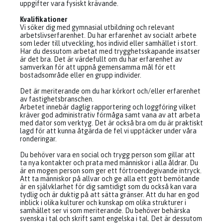
uppgifter vara fysiskt krävande.
Kvalifikationer
Vi söker dig med gymnasial utbildning och relevant
arbetslivserfarenhet. Du har erfarenhet av socialt arbete
som leder till utveckling, hos individ eller samhället i stort.
Har du dessutom arbetat med trygghetsskapande insatser
är det bra. Det är värdefullt om du har erfarenhet av
samverkan för att uppnå gemensamma mål för ett
bostadsområde eller en grupp individer.
Det är meriterande om du har körkort och/eller erfarenhet
av fastighetsbranschen.
Arbetet innebär daglig rapportering och loggföring vilket
kräver god administrativ förmåga samt vana av att arbeta
med dator som verktyg. Det är också bra om du är praktiskt
lagd för att kunna åtgärda de fel vi upptäcker under våra
ronderingar.
Du behöver vara en social och trygg person som gillar att
ta nya kontakter och prata med människor i alla åldrar. Du
är en mogen person som ger ett förtroendegivande intryck.
Att ta människor på allvar och ge alla ett gott bemötande
är en självklarhet för dig samtidigt som du också kan vara
tydlig och är duktig på att sätta gränser. Att du har en god
inblick i olika kulturer och kunskap om olika strukturer i
samhället ser vi som meriterande. Du behöver behärska
svenska i tal och skrift samt engelska i tal. Det är dessutom