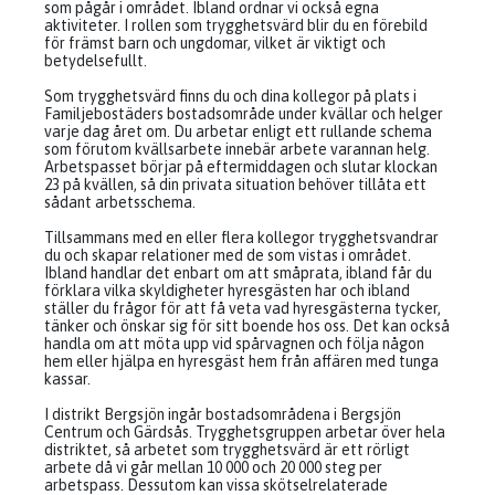
som pågår i området. Ibland ordnar vi också egna
aktiviteter. I rollen som trygghetsvärd blir du en förebild
för främst barn och ungdomar, vilket är viktigt och
betydelsefullt.
Som trygghetsvärd finns du och dina kollegor på plats i
Familjebostäders bostadsområde under kvällar och helger
varje dag året om. Du arbetar enligt ett rullande schema
som förutom kvällsarbete innebär arbete varannan helg.
Arbetspasset börjar på eftermiddagen och slutar klockan
23 på kvällen, så din privata situation behöver tillåta ett
sådant arbetsschema.
Tillsammans med en eller flera kollegor trygghetsvandrar
du och skapar relationer med de som vistas i området.
Ibland handlar det enbart om att småprata, ibland får du
förklara vilka skyldigheter hyresgästen har och ibland
ställer du frågor för att få veta vad hyresgästerna tycker,
tänker och önskar sig för sitt boende hos oss. Det kan också
handla om att möta upp vid spårvagnen och följa någon
hem eller hjälpa en hyresgäst hem från affären med tunga
kassar.
I distrikt Bergsjön ingår bostadsområdena i Bergsjön
Centrum och Gärdsås. Trygghetsgruppen arbetar över hela
distriktet, så arbetet som trygghetsvärd är ett rörligt
arbete då vi går mellan 10 000 och 20 000 steg per
arbetspass. Dessutom kan vissa skötselrelaterade