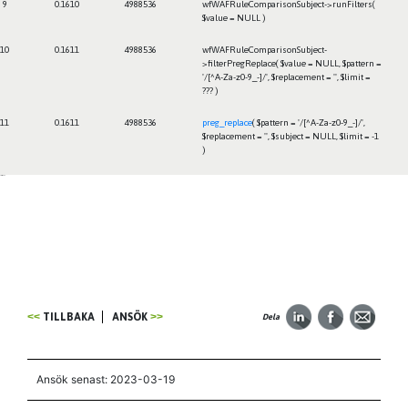
9
0.1610
4988536
wfWAFRuleComparisonSubject->runFilters(
$value =
NULL
)
10
0.1611
4988536
wfWAFRuleComparisonSubject-
>filterPregReplace(
$value =
NULL
,
$pattern =
'/[^A-Za-z0-9_-]/'
,
$replacement =
''
,
$limit =
??? )
11
0.1611
4988536
preg_replace
(
$pattern =
'/[^A-Za-z0-9_-]/'
,
$replacement =
''
,
$subject =
NULL
,
$limit =
-1
)
Framtiden
TILLBAKA
ANSÖK
Dela
Ansök senast: 2023-03-19