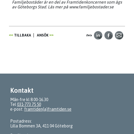
Familjebostäder är en del av Framtidenkoncernen som ägs
av Göteborgs Stad. Läs mer på www.familjebostader.se
TILLBAKA
ANSÖK
Dela
Kontakt
Mån-fre kl 8.00-16.30
Tel
031-773 75 50
e-post:
framtiden(a)framtiden.se
Postadress:
Lilla Bommen 3A, 411 04 Göteborg