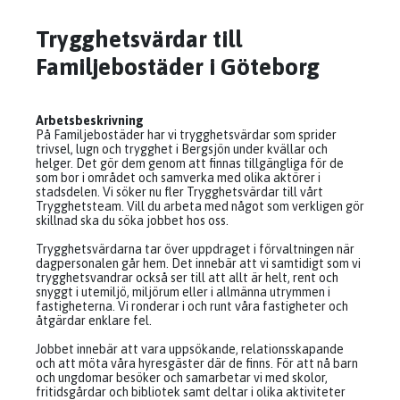
Trygghetsvärdar till
Familjebostäder i Göteborg
Arbetsbeskrivning
På Familjebostäder har vi trygghetsvärdar som sprider
trivsel, lugn och trygghet i Bergsjön under kvällar och
helger. Det gör dem genom att finnas tillgängliga för de
som bor i området och samverka med olika aktörer i
stadsdelen. Vi söker nu fler Trygghetsvärdar till vårt
Trygghetsteam. Vill du arbeta med något som verkligen gör
skillnad ska du söka jobbet hos oss.
Trygghetsvärdarna tar över uppdraget i förvaltningen när
dagpersonalen går hem. Det innebär att vi samtidigt som vi
trygghetsvandrar också ser till att allt är helt, rent och
snyggt i utemiljö, miljörum eller i allmänna utrymmen i
fastigheterna. Vi ronderar i och runt våra fastigheter och
åtgärdar enklare fel.
Jobbet innebär att vara uppsökande, relationsskapande
och att möta våra hyresgäster där de finns. För att nå barn
och ungdomar besöker och samarbetar vi med skolor,
fritidsgårdar och bibliotek samt deltar i olika aktiviteter