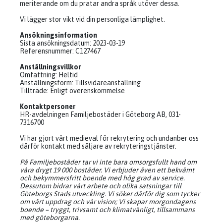
meriterande om du pratar andra språk utöver dessa.
Vi lägger stor vikt vid din personliga lämplighet.
Ansökningsinformation
Sista ansökningsdatum: 2023-03-19
Referensnummer: C127467
Anställningsvillkor
Omfattning: Heltid
Anställningsform: Tillsvidareanställning
Tillträde: Enligt överenskommelse
Kontaktpersoner
HR-avdelningen Familjebostäder i Göteborg AB, 031-
7316700
Vi har gjort vårt medieval för rekrytering och undanber oss
därför kontakt med säljare av rekryteringstjänster.
På Familjebostäder tar vi inte bara omsorgsfullt hand om
våra drygt 19 000 bostäder. Vi erbjuder även ett bekvämt
och bekymmersfritt boende med hög grad av service.
Dessutom bidrar vårt arbete och olika satsningar till
Göteborgs Stads utveckling. Vi söker därför dig som tycker
om vårt uppdrag och vår vision; Vi skapar morgondagens
boende – tryggt, trivsamt och klimatvänligt, tillsammans
med göteborgarna.