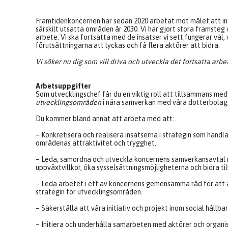
Framtidenkoncernen har sedan 2020 arbetat mot målet att ing
särskilt utsatta områden år 2030. Vi har gjort stora framsteg
arbete. Vi ska fortsätta med de insatser vi sett fungerar väl
förutsättningarna att lyckas och få flera aktörer att bidra.
Vi söker nu dig som vill driva och utveckla det fortsatta ar
Arbetsuppgifter
Som utvecklingschef får du en viktig roll att tillsammans m
utvecklingsområden
i nära samverkan med våra dotterbolag,
Du kommer bland annat att arbeta med att:
– Konkretisera och realisera insatserna i strategin som hand
områdenas attraktivitet och trygghet.
– Leda, samordna och utveckla koncernens samverkansavtal me
uppväxtvillkor, öka sysselsättningsmöjligheterna och bidra til
– Leda arbetet i ett av koncernens gemensamma råd för at
strategin för utvecklingsområden.
– Säkerställa att våra initiativ och projekt inom social hållba
– Initiera och underhålla samarbeten med aktörer och organi