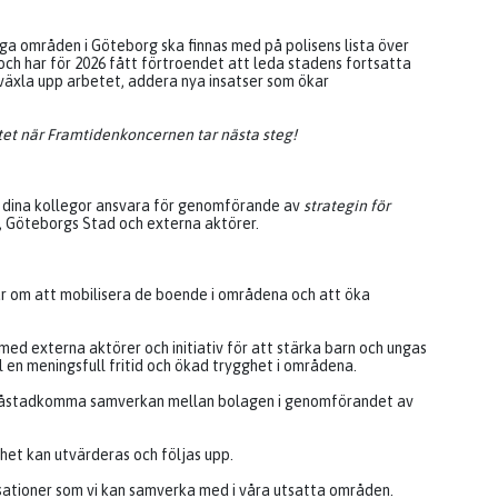
a områden i Göteborg ska finnas med på polisens lista över
 och har för 2026 fått förtroendet att leda stadens fortsatta
, växla upp arbetet, addera nya insatser som ökar
betet när Framtidenkoncernen tar nästa steg!
ed dina kollegor ansvara för genomförande av
strategin för
 Göteborgs Stad och externa aktörer.
lar om att mobilisera de boende i områdena och att öka
d externa aktörer och initiativ för att stärka barn och ungas
l en meningsfull fritid och ökad trygghet i områdena.
t åstadkomma samverkan mellan bolagen i genomförandet av
rhet kan utvärderas och följas upp.
sationer som vi kan samverka med i våra utsatta områden.