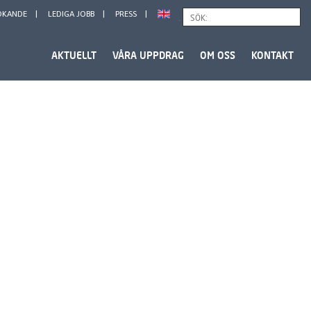
ÖKANDE
LEDIGA JOBB
PRESS
Sök
AKTUELLT
VÅRA UPPDRAG
OM OSS
KONTAKT