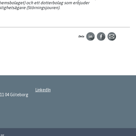
emsbolaget) och ett dotterbolag som erbjuder
stighetsägare (Störningsjouren).
Dela
LinkedIn
411 04 Göteborg
LSE