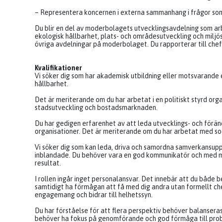
– Representera koncernen i externa sammanhang i frågor som 
Du blir en del av moderbolagets utvecklingsavdelning som arb
ekologisk hållbarhet, plats- och områdesutveckling och mil
övriga avdelningar på moderbolaget. Du rapporterar till chef
Kvalifikationer
Vi söker dig som har akademisk utbildning eller motsvarande e
hållbarhet.
Det är meriterande om du har arbetat i en politiskt styrd org
stadsutveckling och bostadsmarknaden.
Du har gedigen erfarenhet av att leda utvecklings- och för
organisationer. Det är meriterande om du har arbetat med soci
Vi söker dig som kan leda, driva och samordna samverkansup
inblandade. Du behöver vara en god kommunikatör och med 
resultat.
I rollen ingår inget personalansvar. Det innebär att du både
samtidigt ha förmågan att få med dig andra utan formellt che
engagemang och bidrar till helhetssyn.
Du har förståelse för att flera perspektiv behöver balanseras
behöver ha fokus på genomförande och god förmåga till probl