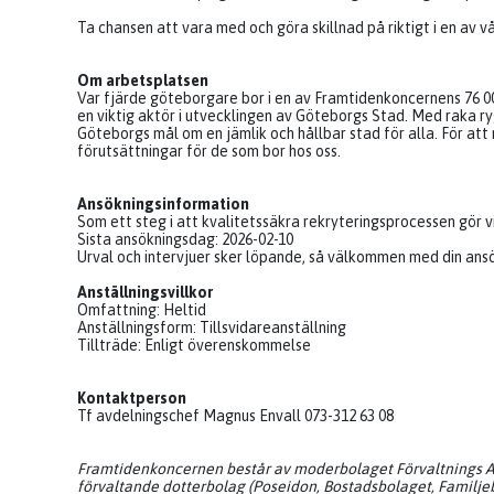
Ta chansen att vara med och göra skillnad på riktigt i en av v
Om arbetsplatsen
Var fjärde göteborgare bor i en av Framtidenkoncernens 76 00
en viktig aktör i utvecklingen av Göteborgs Stad. Med raka rygg
Göteborgs mål om en jämlik och hållbar stad för alla. För at
förutsättningar för de som bor hos oss.
Ansökningsinformation
Som ett steg i att kvalitetssäkra rekryteringsprocessen gör v
Sista ansökningsdag: 2026-02-10
Urval och intervjuer sker löpande, så välkommen med din ansö
Anställningsvillkor
Omfattning: Heltid
Anställningsform: Tillsvidareanställning
Tillträde: Enligt överenskommelse
Kontaktperson
Tf avdelningschef Magnus Envall 073-312 63 08
Framtidenkoncernen består av moderbolaget Förvaltnings A
förvaltande dotterbolag (Poseidon, Bostadsbolaget, Familje