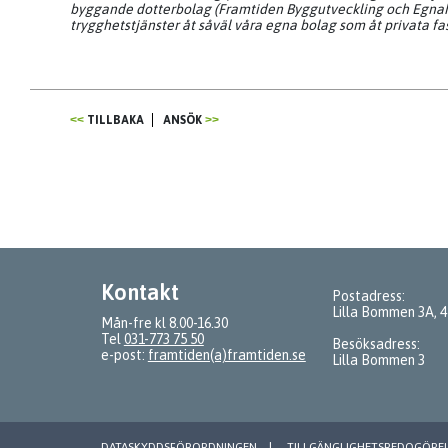
byggande dotterbolag (Framtiden Byggutveckling och Egnah
trygghetstjänster åt såväl våra egna bolag som åt privata fa
TILLBAKA
ANSÖK
Kontakt
Postadress:
Lilla Bommen 3A, 
Mån-fre kl 8.00-16.30
Tel
031-773 75 50
Besöksadress:
e-post:
framtiden(a)framtiden.se
Lilla Bommen 3
DATASKYDDSFÖRORDNINGEN
TILLGÄNGLIGHETSREDOGÖRE