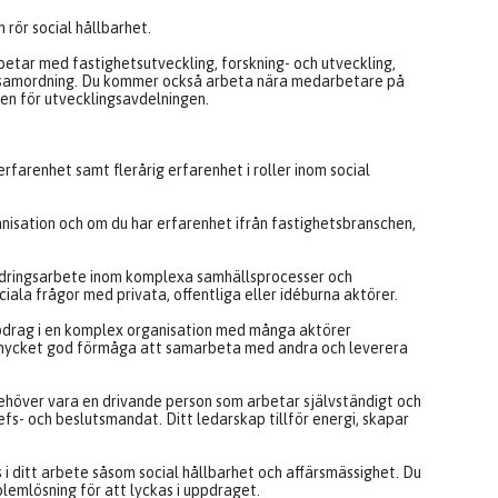
rör social hållbarhet.
etar med fastighetsutveckling, forskning- och utveckling,
jösamordning. Du kommer också arbeta nära medarbetare på
en för utvecklingsavdelningen.
rfarenhet samt flerårig erfarenhet i roller inom social
anisation och om du har erfarenhet ifrån fastighetsbranschen,
ändringsarbete inom komplexa samhällsprocesser och
ala frågor med privata, offentliga eller idéburna aktörer.
pdrag i en komplex organisation med många aktörer
mycket god förmåga att samarbeta med andra och leverera
 behöver vara en drivande person som arbetar självständigt och
fs- och beslutsmandat. Ditt ledarskap tillför energi, skapar
 i ditt arbete såsom social hållbarhet och affärsmässighet. Du
emlösning för att lyckas i uppdraget.