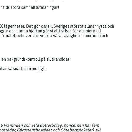
år tids stora samhällsutmaningar!
0 lägenheter. Det gör oss till Sveriges största allmännytta och
ar och varma hjärtan gör vi allt vi kan för att bidra till
t nå målet behöver vi utveckla våra fastigheter, områden och
i en bakgrundskontroll på slutkandidat.
kan så snart som möjligt.
B Framtiden och åtta dotterbolag. Koncernen har fem
bostäder, Gårdstensbostäder och Göteborgslokaler), två