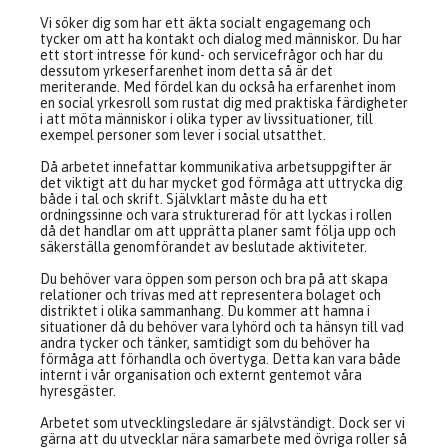
Vi söker dig som har ett äkta socialt engagemang och
tycker om att ha kontakt och dialog med människor. Du har
ett stort intresse för kund- och servicefrågor och har du
dessutom yrkeserfarenhet inom detta så är det
meriterande. Med fördel kan du också ha erfarenhet inom
en social yrkesroll som rustat dig med praktiska färdigheter
i att möta människor i olika typer av livssituationer, till
exempel personer som lever i social utsatthet.
Då arbetet innefattar kommunikativa arbetsuppgifter är
det viktigt att du har mycket god förmåga att uttrycka dig
både i tal och skrift. Självklart måste du ha ett
ordningssinne och vara strukturerad för att lyckas i rollen
då det handlar om att upprätta planer samt följa upp och
säkerställa genomförandet av beslutade aktiviteter.
Du behöver vara öppen som person och bra på att skapa
relationer och trivas med att representera bolaget och
distriktet i olika sammanhang. Du kommer att hamna i
situationer då du behöver vara lyhörd och ta hänsyn till vad
andra tycker och tänker, samtidigt som du behöver ha
förmåga att förhandla och övertyga. Detta kan vara både
internt i vår organisation och externt gentemot våra
hyresgäster.
Arbetet som utvecklingsledare är självständigt. Dock ser vi
gärna att du utvecklar nära samarbete med övriga roller så