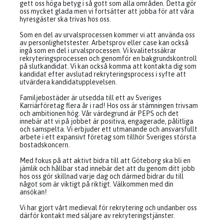
gett oss höga betyg i så gott som alla områden. Detta gör
oss mycket glada men vi fortsätter att jobba för att våra
hyresgäster ska trivas hos oss.
Som en del av urvalsprocessen kommer vi att använda oss
av personlighetstester. Arbetsprov eller case kan också
ingå som en del i urvalsprocessen. Vi kvalitetssäkrar
rekryteringsprocessen och genomför en bakgrundskontroll
på slutkandidat. Vi kan också komma att kontakta dig som
kandidat efter avslutad rekryteringsprocess i syfte att
utvärdera kandidatupplevelsen.
Familjebostäder är utsedda till ett av Sveriges
Karriärföretag flera år i rad! Hos oss är stämningen trivsam
och ambitionen hög. Vår värdegrund är PEPS och det
innebär att vi på jobbet är positiva, engagerade, pålitliga
och samspelta. Vi erbjuder ett utmanande och ansvarsfullt
arbete i ett expansivt företag som tillhör Sveriges största
bostadskoncern.
Med fokus på att aktivt bidra till att Göteborg ska bli en
jämlik och hållbar stad innebär det att du genom ditt jobb
hos oss gör skillnad varje dag och därmed bidrar du till
något som är viktigt på riktigt. Välkommen med din
ansökan!
Vi har gjort vårt medieval för rekrytering och undanber oss
därför kontakt med säljare av rekryteringstjänster.