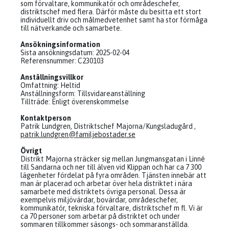
som förvaltare, kommunikatör och områdeschefer,
distriktschef med flera. Därför måste du besitta ett stort
individuellt driv och målmedvetenhet samt ha stor förmåga
till nätverkande och samarbete.
Ansökningsinformation
Sista ansökningsdatum: 2025-02-04
Referensnummer: C230103
Anställningsvillkor
Omfattning: Heltid
Anställningsform: Tillsvidareanställning
Tillträde: Enligt överenskommelse
Kontaktperson
Patrik Lundgren, Distriktschef Majorna/Kungsladugård ,
patrik.lundgren@familjebostader.se
Övrigt
Distrikt Majorna sträcker sig mellan Jungmansgatan i Linné
till Sandarna och ner till älven vid Klippan och har ca 7 300
lägenheter fördelat på fyra områden. Tjänsten innebär att
man är placerad och arbetar över hela distriktet i nära
samarbete med distriktets övriga personal. Dessa är
exempelvis miljövärdar, bovärdar, områdeschefer,
kommunikatör, tekniska förvaltare, distriktschef m fl. Vi är
ca 70 personer som arbetar på distriktet och under
sommaren tillkommer säsongs- och sommaranställda.