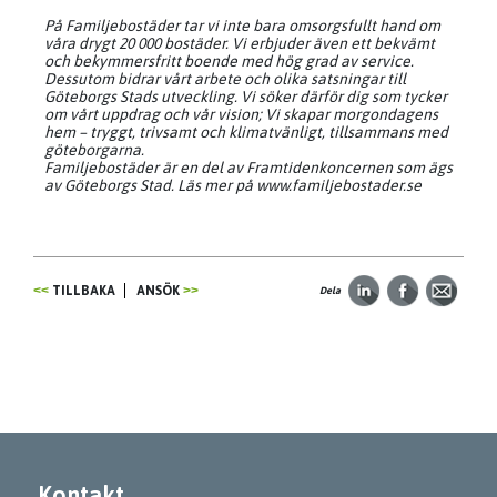
På Familjebostäder tar vi inte bara omsorgsfullt hand om
våra drygt 20 000 bostäder. Vi erbjuder även ett bekvämt
och bekymmersfritt boende med hög grad av service.
Dessutom bidrar vårt arbete och olika satsningar till
Göteborgs Stads utveckling. Vi söker därför dig som tycker
om vårt uppdrag och vår vision; Vi skapar morgondagens
hem – tryggt, trivsamt och klimatvänligt, tillsammans med
göteborgarna.
Familjebostäder är en del av Framtidenkoncernen som ägs
av Göteborgs Stad. Läs mer på www.familjebostader.se
TILLBAKA
ANSÖK
Dela
Kontakt