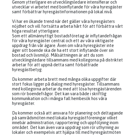
Genom ytterligare en utvecklingsledare intensifierar och
utvecklar vi arbetet med boinflytande för våra hyresgäster
samt förbättrar hyresgästinformationen på lokal nivå.
Vi har en ökande trend när det gäller våra hyresgästers
nöjdhet och vill fortsätta arbeta hårt för att förbättra vårt
höga resultat ytterligare.
Som ett allmännyttigt bostadsföretag är inflytandefrågan
för våra hyresgäster central och ett av våra viktigaste
uppdrag från vår ägare. Även om våra hyresgäster inte
äger sitt boende ska de ha ett stort inflytande över sin
bostad och livsmiljö. Målsättningen är att du som
utvecklingsledare tillsammans med kollegorna på distriktet
arbetar för att uppnå detta samt förbättrade
hyresgästbetyg.
Du kommer arbeta brett med många olika uppgifter där
stort fokus ligger på dialog med hyresgäster. Tillsammans
med kollegorna arbetar du med att lösa hyresgästärenden
som rör boendefrågor. Det kan vara både i skriftlig
kommunikation och i många fall hembesök hos våra
hyresgäster.
Du kommer också att ansvara för planering och deltagande
på samrådsmöten med lokala hyresgästföreningar vilket
innebär administration, rapportering och uppföljning inom
området. Det kan även vara uppdrag som rör uthyrning av
lokaler och exempelvis att hjälpa till med hyresgästmöten