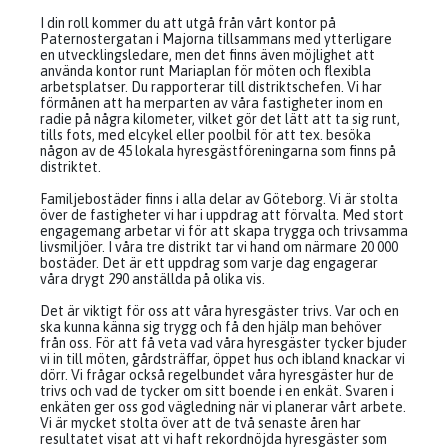
I din roll kommer du att utgå från vårt kontor på
Paternostergatan i Majorna tillsammans med ytterligare
en utvecklingsledare, men det finns även möjlighet att
använda kontor runt Mariaplan för möten och flexibla
arbetsplatser. Du rapporterar till distriktschefen. Vi har
förmånen att ha merparten av våra fastigheter inom en
radie på några kilometer, vilket gör det lätt att ta sig runt,
tills fots, med elcykel eller poolbil för att tex. besöka
någon av de 45 lokala hyresgästföreningarna som finns på
distriktet.
Familjebostäder finns i alla delar av Göteborg. Vi är stolta
över de fastigheter vi har i uppdrag att förvalta. Med stort
engagemang arbetar vi för att skapa trygga och trivsamma
livsmiljöer. I våra tre distrikt tar vi hand om närmare 20 000
bostäder. Det är ett uppdrag som varje dag engagerar
våra drygt 290 anställda på olika vis.
Det är viktigt för oss att våra hyresgäster trivs. Var och en
ska kunna känna sig trygg och få den hjälp man behöver
från oss. För att få veta vad våra hyresgäster tycker bjuder
vi in till möten, gårdsträffar, öppet hus och ibland knackar vi
dörr. Vi frågar också regelbundet våra hyresgäster hur de
trivs och vad de tycker om sitt boende i en enkät. Svaren i
enkäten ger oss god vägledning när vi planerar vårt arbete.
Vi är mycket stolta över att de två senaste åren har
resultatet visat att vi haft rekordnöjda hyresgäster som