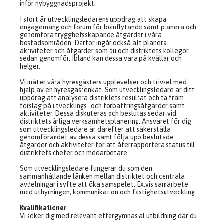
inför nybyggnadsprojekt.
I stort är utvecklingsledarens uppdrag att skapa
engagemang och forum för boinflytande samt planera och
genomföra trygghetsskapande åtgärder i våra
bostadsområden. Därför ingår också att planera
aktiviteter och åtgärder som du och distriktets kollegor
sedan genomför. Ibland kan dessa vara på kvällar och
helger.
Vi mäter våra hyresgästers upplevelser och trivsel med
hjälp av en hyresgästenkät. Som utvecklingsledare är ditt
uppdrag att analysera distriktets resultat och ta fram
förslag på utvecklings- och förbättringsåtgärder samt
aktiviteter. Dessa diskuteras och beslutas sedan vid
distriktets årliga verksamhetsplanering. Ansvaret för dig
som utvecklingsledare är därefter att säkerställa
genomförandet av dessa samt följa upp beslutade
åtgärder och aktiviteter för att återrapportera status till
distriktets chefer och medarbetare.
Som utvecklingsledare fungerar du som den
sammanhållande länken mellan distriktet och centrala
avdelningar i syfte att öka samspelet. Ex.vis samarbete
med uthyrningen, kommunikation och fastighetsutveckling.
Kvalifikationer
Vi söker dig med relevant eftergymnasial utbildning där du