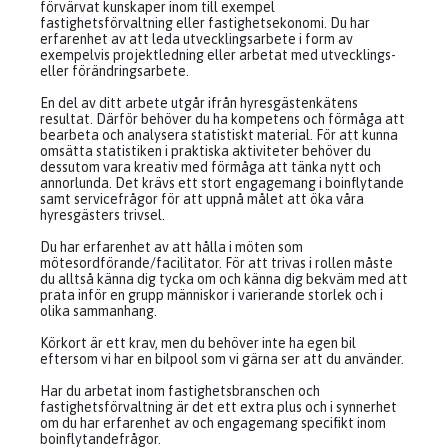
förvärvat kunskaper inom till exempel
fastighetsförvaltning eller fastighetsekonomi. Du har
erfarenhet av att leda utvecklingsarbete i form av
exempelvis projektledning eller arbetat med utvecklings-
eller förändringsarbete.
En del av ditt arbete utgår ifrån hyresgästenkätens
resultat. Därför behöver du ha kompetens och förmåga att
bearbeta och analysera statistiskt material. För att kunna
omsätta statistiken i praktiska aktiviteter behöver du
dessutom vara kreativ med förmåga att tänka nytt och
annorlunda. Det krävs ett stort engagemang i boinflytande
samt servicefrågor för att uppnå målet att öka våra
hyresgästers trivsel.
Du har erfarenhet av att hålla i möten som
mötesordförande/facilitator. För att trivas i rollen måste
du alltså känna dig tycka om och känna dig bekväm med att
prata inför en grupp människor i varierande storlek och i
olika sammanhang.
Körkort är ett krav, men du behöver inte ha egen bil
eftersom vi har en bilpool som vi gärna ser att du använder.
Har du arbetat inom fastighetsbranschen och
fastighetsförvaltning är det ett extra plus och i synnerhet
om du har erfarenhet av och engagemang specifikt inom
boinflytandefrågor.