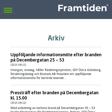
Framtiden
Sök
SÖK
Arkiv
Uppföljande informationsmöte efter branden
på Decembergatan 25 – 53
(2015-08-11)
Imorgon, onsdag, håller Räddningstjänsten, SDF Östra Göteborg,
försäkringsbolag och Bostads AB Poseidon ett uppföljande
informationsmöte för berörda boende...
Pressträff efter branden på Decembergatan
kl. 15.00
(2015-08-11)
​Med anledning av nattens brand på Decembergatan 35 – 53
bjuder företrädare för Räddningstjänsten, Polisen, SDF Östra