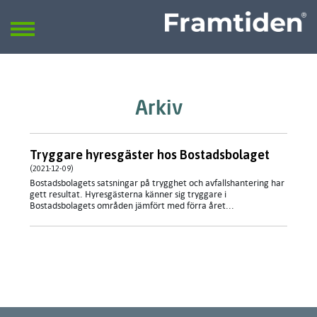
Framtiden
Sök
SÖK
Arkiv
Tryggare hyresgäster hos Bostadsbolaget
(2021-12-09)
Bostadsbolagets satsningar på trygghet och avfallshantering har
gett resultat. Hyresgästerna känner sig tryggare i
Bostadsbolagets områden jämfört med förra året...