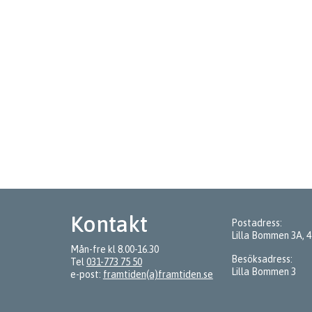
Kontakt
Postadress:
Lilla Bommen 3A, 
Mån-fre kl 8.00-16.30
Besöksadress:
Tel
031-773 75 50
Lilla Bommen 3
e-post:
framtiden(a)framtiden.se