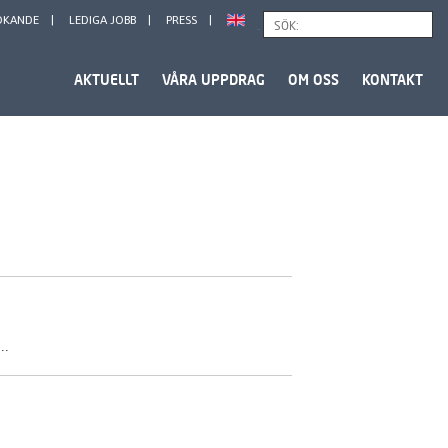
ÖKANDE
LEDIGA JOBB
PRESS
Sök
AKTUELLT
VÅRA UPPDRAG
OM OSS
KONTAKT
..