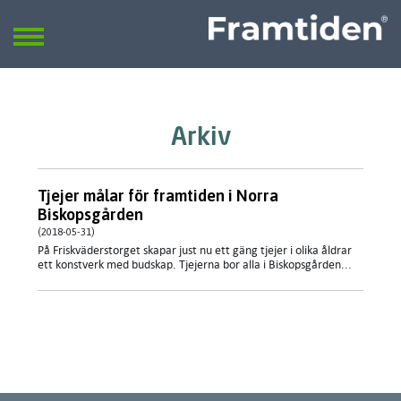
Framtiden
Sök
SÖK
Arkiv
Tjejer målar för framtiden i Norra
Biskopsgården
(2018-05-31)
På Friskväderstorget skapar just nu ett gäng tjejer i olika åldrar
ett konstverk med budskap. Tjejerna bor alla i Biskopsgården...