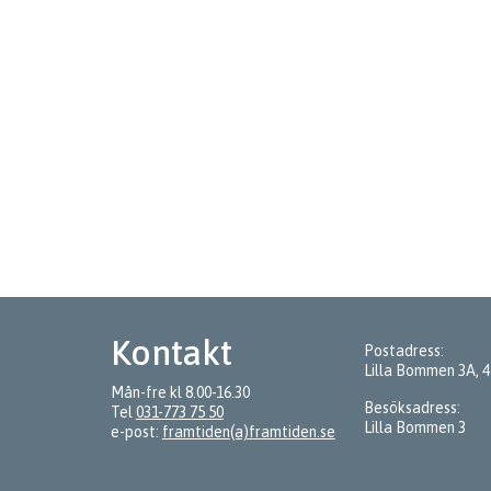
Kontakt
Postadress:
Lilla Bommen 3A, 
Mån-fre kl 8.00-16.30
Besöksadress:
Tel
031-773 75 50
Lilla Bommen 3
e-post:
framtiden(a)framtiden.se