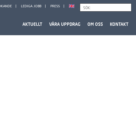
ÖKANDE
LEDIGA JOBB
PRESS
Sök
AKTUELLT
VÅRA UPPDRAG
OM OSS
KONTAKT