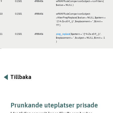
9
0.1501
4988456
wfWAFRuleComparisonSubject->runFilters(
$value =
NULL
)
10
0.1501
4988456
wfWAFRuleComparisonSubject-
>filterPregReplace(
$value =
NULL
,
$pattern =
'/[^A-Za-z0-9_-]/'
,
$replacement =
''
,
$limit =
??? )
11
0.1501
4988456
preg_replace
(
$pattern =
'/[^A-Za-z0-9_-]/'
,
$replacement =
''
,
$subject =
NULL
,
$limit =
-1
)
Framtiden
Tillbaka
Prunkande uteplatser prisade