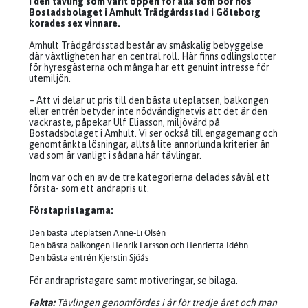
I den tävling som varit öppen för alla som bor hos
Bostadsbolaget i Amhult Trädgårdsstad i Göteborg
korades sex vinnare.
Amhult Trädgårdsstad består av småskalig bebyggelse
där växtligheten har en central roll. Här finns odlingslotter
för hyresgästerna och många har ett genuint intresse för
utemiljön.
– Att vi delar ut pris till den bästa uteplatsen, balkongen
eller entrén betyder inte nödvändighetvis att det är den
vackraste, påpekar Ulf Eliasson, miljövärd på
Bostadsbolaget i Amhult. Vi ser också till engagemang och
genomtänkta lösningar, alltså lite annorlunda kriterier än
vad som är vanligt i sådana här tävlingar.
Inom var och en av de tre kategorierna delades såväl ett
första- som ett andrapris ut.
Förstapristagarna:
Den bästa uteplatsen Anne-Li Olsén
Den bästa balkongen Henrik Larsson och Henrietta Idéhn
Den bästa entrén Kjerstin Sjöås
För andrapristagare samt motiveringar, se bilaga.
Fakta:
Tävlingen genomfördes i år för tredje året och man