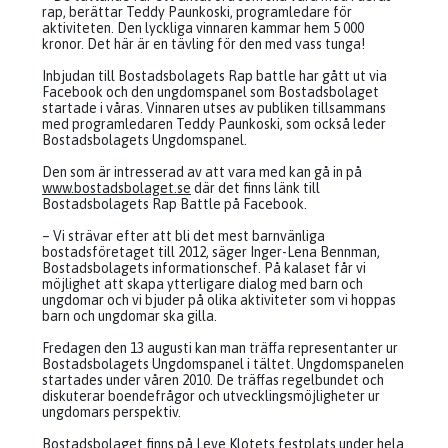
rap, berättar Teddy Paunkoski, programledare för
aktiviteten. Den lyckliga vinnaren kammar hem 5 000
kronor. Det här är en tävling för den med vass tunga!
Inbjudan till Bostadsbolagets Rap battle har gått ut via
Facebook och den ungdomspanel som Bostadsbolaget
startade i våras. Vinnaren utses av publiken tillsammans
med programledaren Teddy Paunkoski, som också leder
Bostadsbolagets Ungdomspanel.
Den som är intresserad av att vara med kan gå in på
www.bostadsbolaget.se
där det finns länk till
Bostadsbolagets Rap Battle på Facebook.
– Vi strävar efter att bli det mest barnvänliga
bostadsföretaget till 2012, säger Inger-Lena Bennman,
Bostadsbolagets informationschef. På kalaset får vi
möjlighet att skapa ytterligare dialog med barn och
ungdomar och vi bjuder på olika aktiviteter som vi hoppas
barn och ungdomar ska gilla.
Fredagen den 13 augusti kan man träffa representanter ur
Bostadsbolagets Ungdomspanel i tältet. Ungdomspanelen
startades under våren 2010. De träffas regelbundet och
diskuterar boendefrågor och utvecklingsmöjligheter ur
ungdomars perspektiv.
Bostadsbolaget finns på Leve Klotets festplats under hela