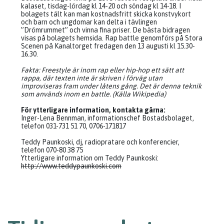
kalaset, tisdag-lördag kl 14-20 och söndag kl 14-18. I
bolagets tält kan man kostnadsfritt skicka konstvykort
och barn och ungdomar kan delta i tävlingen
”Drömrummet” och vinna fina priser. De bästa bidragen
visas på bolagets hemsida. Rap battle genomförs på Stora
Scenen på Kanaltorget fredagen den 13 augusti kl 15.30-
16.30.
Fakta: Freestyle är inom rap eller hip-hop ett sätt att
rappa, där texten inte är skriven i förväg utan
improviseras fram under låtens gång. Det är denna teknik
som används inom en battle. (Källa Wikipedia)
För ytterligare information, kontakta gärna:
Inger-Lena Bennman, informationschef Bostadsbolaget,
telefon 031-731 51 70, 0706-171817
Teddy Paunkoski, dj, radiopratare och konferencier,
telefon 070-80 38 75
Ytterligare information om Teddy Paunkoski:
http://www.teddypaunkoski.com