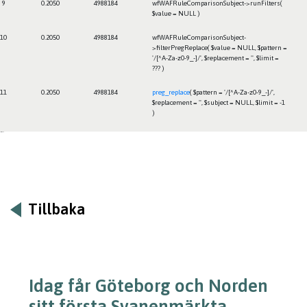
9
0.2050
4988184
wfWAFRuleComparisonSubject->runFilters(
$value =
NULL
)
10
0.2050
4988184
wfWAFRuleComparisonSubject-
>filterPregReplace(
$value =
NULL
,
$pattern =
'/[^A-Za-z0-9_-]/'
,
$replacement =
''
,
$limit =
??? )
11
0.2050
4988184
preg_replace
(
$pattern =
'/[^A-Za-z0-9_-]/'
,
$replacement =
''
,
$subject =
NULL
,
$limit =
-1
)
Framtiden
Tillbaka
Idag får Göteborg och Norden
sitt första Svanenmärkta