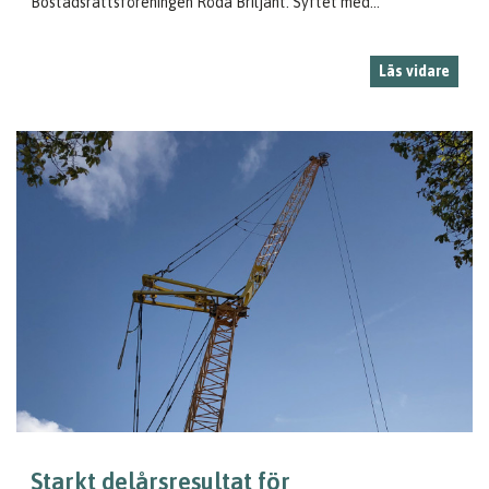
Bostadsrättsföreningen Röda Briljant. Syftet med...
Läs vidare
Starkt delårsresultat för