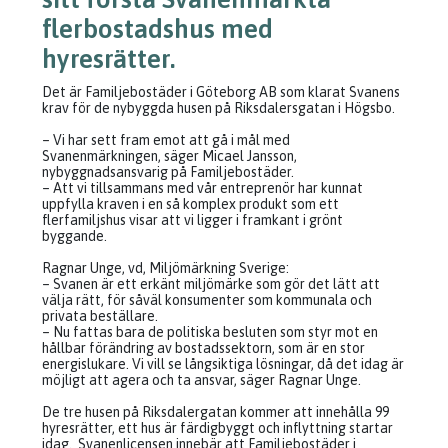
flerbostadshus med
hyresrätter.
Det är Familjebostäder i Göteborg AB som klarat Svanens
krav för de nybyggda husen på Riksdalersgatan i Högsbo.
– Vi har sett fram emot att gå i mål med
Svanenmärkningen, säger Micael Jansson,
nybyggnadsansvarig på Familjebostäder.
– Att vi tillsammans med vår entreprenör har kunnat
uppfylla kraven i en så komplex produkt som ett
flerfamiljshus visar att vi ligger i framkant i grönt
byggande.
Ragnar Unge, vd, Miljömärkning Sverige:
– Svanen är ett erkänt miljömärke som gör det lätt att
välja rätt, för såväl konsumenter som kommunala och
privata beställare.
– Nu fattas bara de politiska besluten som styr mot en
hållbar förändring av bostadssektorn, som är en stor
energislukare. Vi vill se långsiktiga lösningar, då det idag är
möjligt att agera och ta ansvar, säger Ragnar Unge.
De tre husen på Riksdalergatan kommer att innehålla 99
hyresrätter, ett hus är färdigbyggt och inflyttning startar
idag. Svanenlicensen innebär att Familjebostäder i