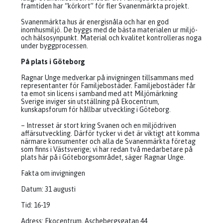
framtiden har “körkort” för fler Svanenmärkta projekt.
Svanenmärkta hus är energisnåla och har en god
inomhusmiljö. De byggs med de bästa materialen ur miljö-
och hälsosynpunkt. Material och kvalitet kontrolleras noga
under byggprocessen.
På plats i Göteborg
Ragnar Unge medverkar på invigningen tillsammans med
representanter för Familjebostäder. Familjebostäder får
ta emot sin licens i samband med att Miljömärkning
Sverige inviger sin utställning på Ekocentrum,
kunskapsforum för hållbar utveckling i Göteborg.
– Intresset är stort kring Svanen och en miljödriven
affärsutveckling. Därför tycker vi det är viktigt att komma
närmare konsumenter och alla de Svanenmärkta företag
som finns i Västsverige; vi har redan två medarbetare på
plats här på i Göteborgsområdet, säger Ragnar Unge.
Fakta om invigningen
Datum: 31 augusti
Tid: 16-19
Adress: Ekocentrum, Aschebergsgatan 44.