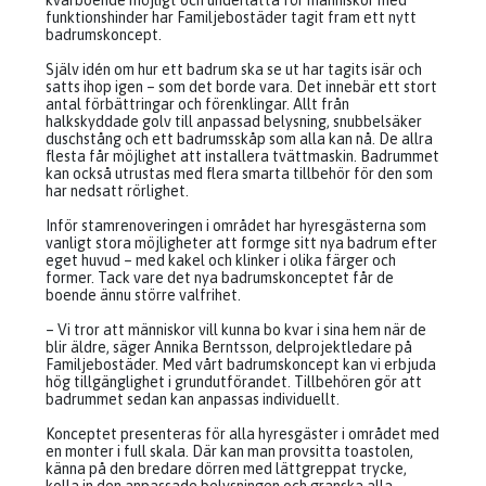
kvarboende möjligt och underlätta för människor med
funktionshinder har Familjebostäder tagit fram ett nytt
badrumskoncept.
Själv idén om hur ett badrum ska se ut har tagits isär och
satts ihop igen – som det borde vara. Det innebär ett stort
antal förbättringar och förenklingar. Allt från
halkskyddade golv till anpassad belysning, snubbelsäker
duschstång och ett badrumsskåp som alla kan nå. De allra
flesta får möjlighet att installera tvättmaskin. Badrummet
kan också utrustas med flera smarta tillbehör för den som
har nedsatt rörlighet.
Inför stamrenoveringen i området har hyresgästerna som
vanligt stora möjligheter att formge sitt nya badrum efter
eget huvud – med kakel och klinker i olika färger och
former. Tack vare det nya badrumskonceptet får de
boende ännu större valfrihet.
– Vi tror att människor vill kunna bo kvar i sina hem när de
blir äldre, säger Annika Berntsson, delprojektledare på
Familjebostäder. Med vårt badrumskoncept kan vi erbjuda
hög tillgänglighet i grundutförandet. Tillbehören gör att
badrummet sedan kan anpassas individuellt.
Konceptet presenteras för alla hyresgäster i området med
en monter i full skala. Där kan man provsitta toastolen,
känna på den bredare dörren med lättgreppat trycke,