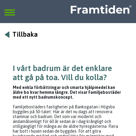
Framtiden
Sök
SÖK
Tillbaka
I vårt badrum är det enklare
att gå på toa. Vill du kolla?
Med enkla förbättringar och smarta hjälpmedel kan
äldre bo kvar hemma längre. Det visar Familjebostäder
med ett nytt badrumskoncept.
Familjebostäders fastigheter på Bankogatan i Högsbo
byggdes på 50-talet. Här är det nu dags att renovera
stammar och badrum. Det som var modernt och
ändamålsenligt för 60 år sedan är i dag krångligt och
otillgängligt för många av de äldre hyresgästerna. Flera
har bott i husen sedan de byggdes. För att göra