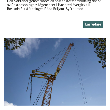
Den 5 oktober genomfördes en bostadsrättsombildning där 58
av Bostadsbolagets lägenheter i Tynnered övergick till
Bostadsrättsföreningen Röda Briljant. Syftet med...
Läs vidare