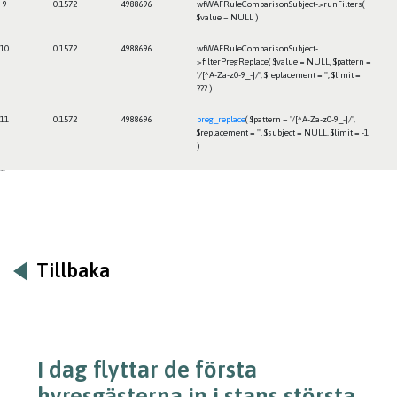
9
0.1572
4988696
wfWAFRuleComparisonSubject->runFilters(
$value =
NULL
)
10
0.1572
4988696
wfWAFRuleComparisonSubject-
>filterPregReplace(
$value =
NULL
,
$pattern =
'/[^A-Za-z0-9_-]/'
,
$replacement =
''
,
$limit =
??? )
11
0.1572
4988696
preg_replace
(
$pattern =
'/[^A-Za-z0-9_-]/'
,
$replacement =
''
,
$subject =
NULL
,
$limit =
-1
)
Framtiden
Tillbaka
I dag flyttar de första
hyresgästerna in i stans största