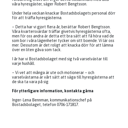
våra hyresgäster, säger Robert Bengtsson.
Under hela veckan knackar Bostadsbolagets personal dörr
för att träffa hyresgästerna.
– Detta har vi gjort flera år, berättar Robert Bengtsson.
Våra kvartersvärdar träffar givetvis hyresgästerna ofta,
men för oss andra är detta ett bra sätt att få höra vad de
som bor i våra lägenheter tycker om sitt boende. Vi lär oss
mer. Dessutom är det roligt att knacka dörr för att lämna
över en liten gåva som tack.
I år har vi Bostadsbolaget med sig två varselvästar till
varje hushåll.
– Vi vet att många är ute och motionerar – och
varselvästarna är vårt sätt att säga till hyresgästerna att
de ska ta vara på sig.
För ytterligare information, kontakta gärna
Inger-Lena Bennman, kommunikationschef på
Bostadsbolaget, telefon 0706-171817.