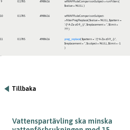
9
0.1785
4988616
wfWAFRuleComparisonSubject->runFilters(
$value =
NULL
)
10
0.1785
4988616
wfWAFRuleComparisonSubject-
>filterPregReplace(
$value =
NULL
,
$pattern =
'/[^A-Za-z0-9_-]/'
,
$replacement =
''
,
$limit =
??? )
11
0.1785
4988616
preg_replace
(
$pattern =
'/[^A-Za-z0-9_-]/'
,
$replacement =
''
,
$subject =
NULL
,
$limit =
-1
)
Framtiden
Tillbaka
Vattenspartävling ska minska
vattenförbrukningen med 15