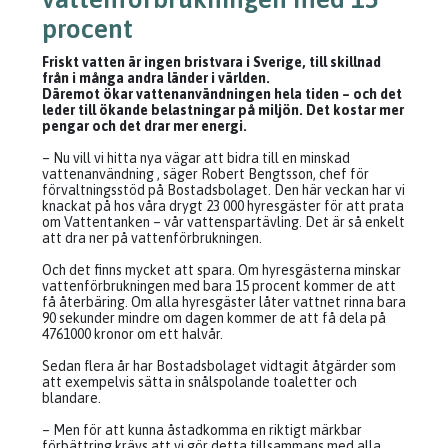
procent
Friskt vatten är ingen bristvara i Sverige, till skillnad
från i många andra länder i världen.
Däremot ökar vattenanvändningen hela tiden – och det
leder till ökande belastningar på miljön. Det kostar mer
pengar och det drar mer energi.
– Nu vill vi hitta nya vägar att bidra till en minskad
vattenanvändning , säger Robert Bengtsson, chef för
förvaltningsstöd på Bostadsbolaget. Den här veckan har vi
knackat på hos våra drygt 23 000 hyresgäster för att prata
om Vattentanken – vår vattenspartävling. Det är så enkelt
att dra ner på vattenförbrukningen.
Och det finns mycket att spara. Om hyresgästerna minskar
vattenförbrukningen med bara 15 procent kommer de att
få återbäring. Om alla hyresgäster låter vattnet rinna bara
90 sekunder mindre om dagen kommer de att få dela på
4761000 kronor om ett halvår.
Sedan flera år har Bostadsbolaget vidtagit åtgärder som
att exempelvis sätta in snålspolande toaletter och
blandare.
– Men för att kunna åstadkomma en riktigt märkbar
förbättring krävs att vi gör detta tillsammans med alla