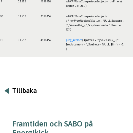
9
0.1552
4988456
wfWAFRuleComparisonSubject->runFilters(
$value =
NULL
)
10
0.1552
4988456
wfWAFRuleComparisonSubject-
>filterPregReplace(
$value =
NULL
,
$pattern =
'/[^A-Za-z0-9_-]/'
,
$replacement =
''
,
$limit =
??? )
11
0.1552
4988456
preg_replace
(
$pattern =
'/[^A-Za-z0-9_-]/'
,
$replacement =
''
,
$subject =
NULL
,
$limit =
-1
)
Framtiden
Tillbaka
Framtiden och SABO på
Energikick