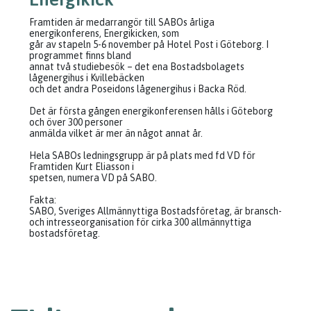
Framtiden är medarrangör till SABOs årliga
energikonferens, Energikicken, som
går av stapeln 5-6 november på Hotel Post i Göteborg. I
programmet finns bland
annat två studiebesök – det ena Bostadsbolagets
lågenergihus i Kvillebäcken
och det andra Poseidons lågenergihus i Backa Röd.
Det är första gången energikonferensen hålls i Göteborg
och över 300 personer
anmälda vilket är mer än något annat år.
Hela SABOs ledningsgrupp är på plats med fd VD för
Framtiden Kurt Eliasson i
spetsen, numera VD på SABO.
Fakta:
SABO, Sveriges Allmännyttiga Bostadsföretag, är bransch-
och intresseorganisation för cirka 300 allmännyttiga
bostadsföretag.