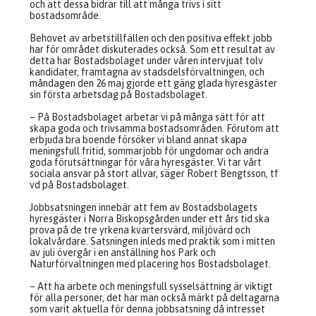
och att dessa bidrar till att många trivs i sitt
bostadsområde.
Behovet av arbetstillfällen och den positiva effekt jobb
har för området diskuterades också. Som ett resultat av
detta har Bostadsbolaget under våren intervjuat tolv
kandidater, framtagna av stadsdelsförvaltningen, och
måndagen den 26 maj gjorde ett gäng glada hyresgäster
sin första arbetsdag på Bostadsbolaget.
– På Bostadsbolaget arbetar vi på många sätt för att
skapa goda och trivsamma bostadsområden. Förutom att
erbjuda bra boende försöker vi bland annat skapa
meningsfull fritid, sommarjobb för ungdomar och andra
goda förutsättningar för våra hyresgäster. Vi tar vårt
sociala ansvar på stort allvar, säger Robert Bengtsson, tf
vd på Bostadsbolaget.
Jobbsatsningen innebär att fem av Bostadsbolagets
hyresgäster i Norra Biskopsgården under ett års tid ska
prova på de tre yrkena kvartersvärd, miljövärd och
lokalvårdare. Satsningen inleds med praktik som i mitten
av juli övergår i en anställning hos Park och
Naturförvaltningen med placering hos Bostadsbolaget.
– Att ha arbete och meningsfull sysselsättning är viktigt
för alla personer, det har man också märkt på deltagarna
som varit aktuella för denna jobbsatsning då intresset