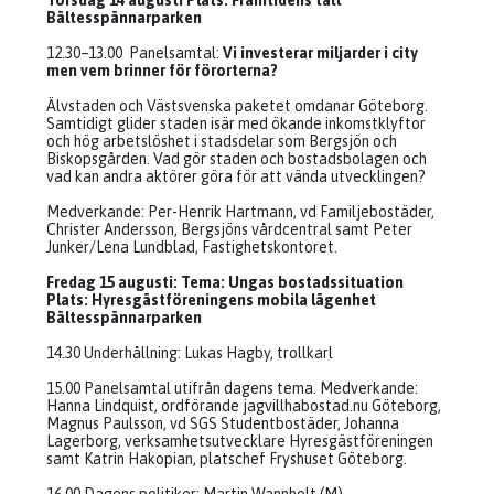
Torsdag 14 augusti Plats: Framtidens tält
Bältesspännarparken
12.30–13.00 Panelsamtal:
Vi investerar miljarder i city
men vem brinner för förorterna?
Älvstaden och Västsvenska paketet omdanar Göteborg.
Samtidigt glider staden isär med ökande inkomstklyftor
och hög arbetslöshet i stadsdelar som Bergsjön och
Biskopsgården. Vad gör staden och bostadsbolagen och
vad kan andra aktörer göra för att vända utvecklingen?
Medverkande: Per-Henrik Hartmann, vd Familjebostäder,
Christer Andersson, Bergsjöns vårdcentral samt Peter
Junker/Lena Lundblad, Fastighetskontoret.
Fredag 15 augusti: Tema: Ungas bostadssituation
Plats: Hyresgästföreningens mobila lägenhet
Bältesspännarparken
14.30 Underhållning: Lukas Hagby, trollkarl
15.00 Panelsamtal utifrån dagens tema. Medverkande:
Hanna Lindquist, ordförande jagvillhabostad.nu Göteborg,
Magnus Paulsson, vd SGS Studentbostäder, Johanna
Lagerborg, verksamhetsutvecklare Hyresgästföreningen
samt Katrin Hakopian, platschef Fryshuset Göteborg.