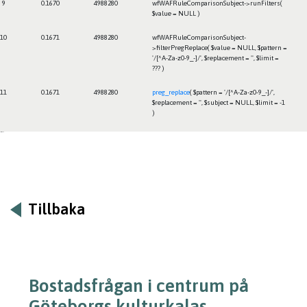
9
0.1670
4988280
wfWAFRuleComparisonSubject->runFilters(
$value =
NULL
)
10
0.1671
4988280
wfWAFRuleComparisonSubject-
>filterPregReplace(
$value =
NULL
,
$pattern =
'/[^A-Za-z0-9_-]/'
,
$replacement =
''
,
$limit =
??? )
11
0.1671
4988280
preg_replace
(
$pattern =
'/[^A-Za-z0-9_-]/'
,
$replacement =
''
,
$subject =
NULL
,
$limit =
-1
)
Framtiden
Tillbaka
Bostadsfrågan i centrum på
Göteborgs kulturkalas