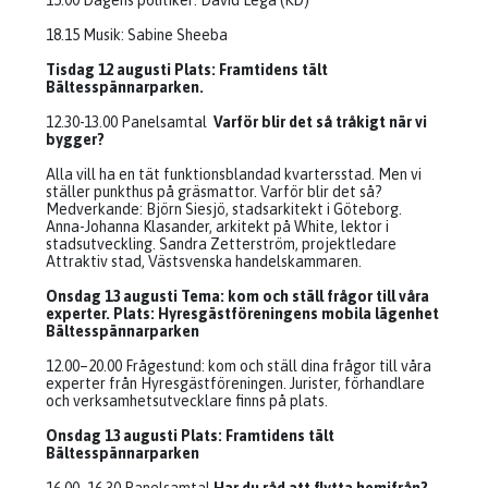
15.00 Dagens politiker: David Lega (KD)
18.15 Musik: Sabine Sheeba
Tisdag 12 augusti Plats: Framtidens tält
Bältesspännarparken.
12.30-13.00 Panelsamtal
Varför blir det så tråkigt när vi
bygger?
Alla vill ha en tät funktionsblandad kvartersstad. Men vi
ställer punkthus på gräsmattor. Varför blir det så?
Medverkande: Björn Siesjö, stadsarkitekt i Göteborg.
Anna-Johanna Klasander, arkitekt på White, lektor i
stadsutveckling. Sandra Zetterström, projektledare
Attraktiv stad, Västsvenska handelskammaren.
Onsdag 13 augusti Tema: kom och ställ frågor till våra
experter. Plats: Hyresgästföreningens mobila lägenhet
Bältesspännarparken
12.00–20.00 Frågestund: kom och ställ dina frågor till våra
experter från Hyresgästföreningen. Jurister, förhandlare
och verksamhetsutvecklare finns på plats.
Onsdag 13 augusti Plats: Framtidens tält
Bältesspännarparken