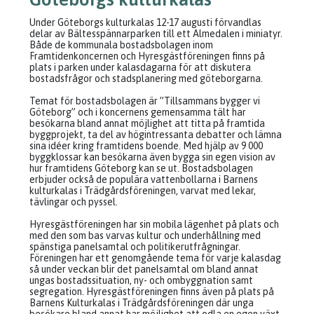
Under Göteborgs kulturkalas 12-17 augusti förvandlas
delar av Bältesspännarparken till ett Almedalen i miniatyr.
Både de kommunala bostadsbolagen inom
Framtidenkoncernen och Hyresgästföreningen finns på
plats i parken under kalasdagarna för att diskutera
bostadsfrågor och stadsplanering med göteborgarna.
Temat för bostadsbolagen är ”Tillsammans bygger vi
Göteborg” och i koncernens gemensamma tält har
besökarna bland annat möjlighet att titta på framtida
byggprojekt, ta del av högintressanta debatter och lämna
sina idéer kring framtidens boende. Med hjälp av 9 000
byggklossar kan besökarna även bygga sin egen vision av
hur framtidens Göteborg kan se ut. Bostadsbolagen
erbjuder också de populära vattenbollarna i Barnens
kulturkalas i Trädgårdsföreningen, varvat med lekar,
tävlingar och pyssel.
Hyresgästföreningen har sin mobila lägenhet på plats och
med den som bas varvas kultur och underhållning med
spänstiga panelsamtal och politikerutfrågningar.
Föreningen har ett genomgående tema för varje kalasdag
så under veckan blir det panelsamtal om bland annat
ungas bostadssituation, ny- och ombyggnation samt
segregation. Hyresgästföreningen finns även på plats på
Barnens Kulturkalas i Trädgårdsföreningen där unga