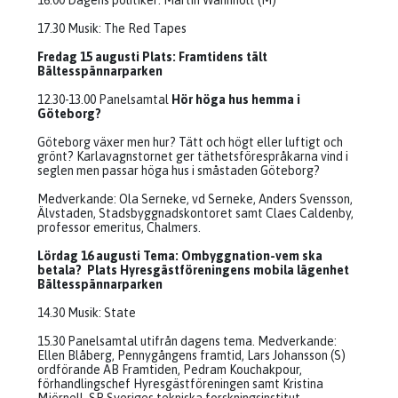
16.00 Dagens politiker: Martin Wannholt (M)
17.30 Musik: The Red Tapes
Fredag 15 augusti Plats: Framtidens tält
Bältesspännarparken
12.30-13.00 Panelsamtal
Hör höga hus hemma i
Göteborg?
Göteborg växer men hur? Tätt och högt eller luftigt och
grönt? Karlavagnstornet ger täthetsförespråkarna vind i
seglen men passar höga hus i småstaden Göteborg?
Medverkande: Ola Serneke, vd Serneke, Anders Svensson,
Älvstaden, Stadsbyggnadskontoret samt Claes Caldenby,
professor emeritus, Chalmers.
Lördag 16 augusti Tema: Ombyggnation-vem ska
betala? Plats Hyresgästföreningens mobila lägenhet
Bältesspännarparken
14.30 Musik: State
15.30 Panelsamtal utifrån dagens tema. Medverkande:
Ellen Blåberg, Pennygångens framtid, Lars Johansson (S)
ordförande AB Framtiden, Pedram Kouchakpour,
förhandlingschef Hyresgästföreningen samt Kristina