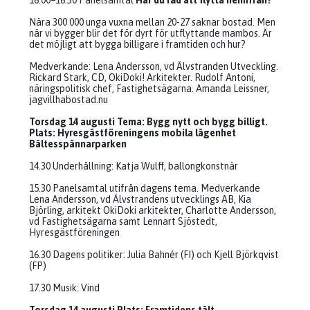
16.00–16.30 Panelsamtal
Har du råd att flytta hemifrån?
Nära 300 000 unga vuxna mellan 20-27 saknar bostad. Men
när vi bygger blir det för dyrt för utflyttande mambos. Är
det möjligt att bygga billigare i framtiden och hur?
Medverkande: Lena Andersson, vd Älvstranden Utveckling.
Rickard Stark, CD, OkiDoki! Arkitekter. Rudolf Antoni,
näringspolitisk chef, Fastighetsägarna. Amanda Leissner,
jagvillhabostad.nu
Torsdag 14 augusti Tema: Bygg nytt och bygg billigt.
Plats: Hyresgästföreningens mobila lägenhet
Bältesspännarparken
14.30 Underhållning: Katja Wulff, ballongkonstnär
15.30 Panelsamtal utifrån dagens tema. Medverkande
Lena Andersson, vd Älvstrandens utvecklings AB, Kia
Björling, arkitekt OkiDoki arkitekter, Charlotte Andersson,
vd Fastighetsägarna samt Lennart Sjöstedt,
Hyresgästföreningen
16.30 Dagens politiker: Julia Bahnér (FI) och Kjell Björkqvist
(FP)
17.30 Musik: Vind