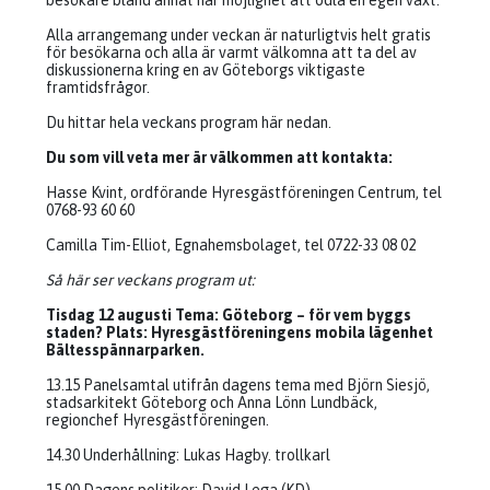
besökare bland annat har möjlighet att odla en egen växt.
Alla arrangemang under veckan är naturligtvis helt gratis
för besökarna och alla är varmt välkomna att ta del av
diskussionerna kring en av Göteborgs viktigaste
framtidsfrågor.
Du hittar hela veckans program här nedan.
Du som vill veta mer är välkommen att kontakta:
Hasse Kvint, ordförande Hyresgästföreningen Centrum, tel
0768-93 60 60
Camilla Tim-Elliot, Egnahemsbolaget, tel 0722-33 08 02
Så här ser veckans program ut:
Tisdag 12 augusti Tema: Göteborg – för vem byggs
staden? Plats: Hyresgästföreningens mobila lägenhet
Bältesspännarparken.
13.15 Panelsamtal utifrån dagens tema med Björn Siesjö,
stadsarkitekt Göteborg och Anna Lönn Lundbäck,
regionchef Hyresgästföreningen.
14.30 Underhållning: Lukas Hagby. trollkarl