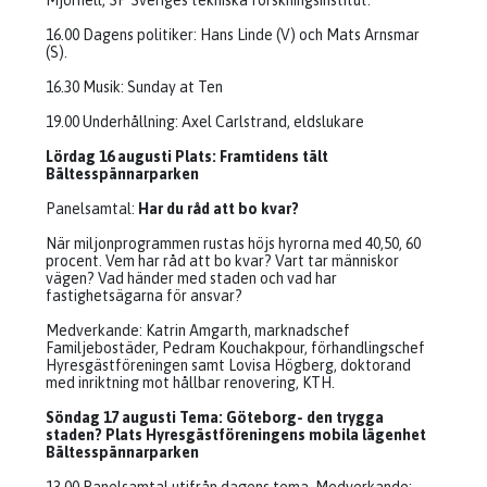
Mjörnell, SP Sveriges tekniska forskningsinstitut.
16.00 Dagens politiker: Hans Linde (V) och Mats Arnsmar
(S).
16.30 Musik: Sunday at Ten
19.00 Underhållning: Axel Carlstrand, eldslukare
Lördag 16 augusti Plats: Framtidens tält
Bältesspännarparken
Panelsamtal:
Har du råd att bo kvar?
När miljonprogrammen rustas höjs hyrorna med 40,50, 60
procent. Vem har råd att bo kvar? Vart tar människor
vägen? Vad händer med staden och vad har
fastighetsägarna för ansvar?
Medverkande: Katrin Amgarth, marknadschef
Familjebostäder, Pedram Kouchakpour, förhandlingschef
Hyresgästföreningen samt Lovisa Högberg, doktorand
med inriktning mot hållbar renovering, KTH.
Söndag 17 augusti Tema: Göteborg- den trygga
staden? Plats Hyresgästföreningens mobila lägenhet
Bältesspännarparken