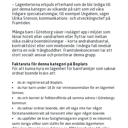
– Lägenheterna erbjuds efterhand som de blir lediga till
just denna kategori av sökande på sätt som vid våra
tidigare specialsatsningar, till exempel Ungahem, säger
Ulrika Stenson, kommunikations- och utvecklingschef på
Framtiden.
Många barn i Göteborg växer i nuläget upp i miljöer som
liknar hotell eller vandrarhem eller flyttar runt mellan
olika osäkra boendelösningar – korta andrahandsavtal,
kontraktslöst eller som inneboende. I många fall innebär
detta en svår trångboddhet. Framtidenkoncernen tar ett
stort socialt ansvar och prioriterar denna grupp.
Faktaruta för denna kategori på Boplats
För att kunna hyra en lägenhet för barnfamiljer som saknar
ordnat boende krävs att:
du är registrerad på Boplats.
du har barn under 18 år när intresseanmälan för en lägenhet
lämnas.
du och barnet är folkbordförda på samma adress i Göteborgs
kommun.
du saknar ordnat boende, det vill säga inte har något
förstahandskontrakt på hyresrätt eller äger något boende.
du uppfyller de krav fastighetsägaren angivit (t ex inkomst)
samt övriga villkor som ställts för den enskilda lägenheten.