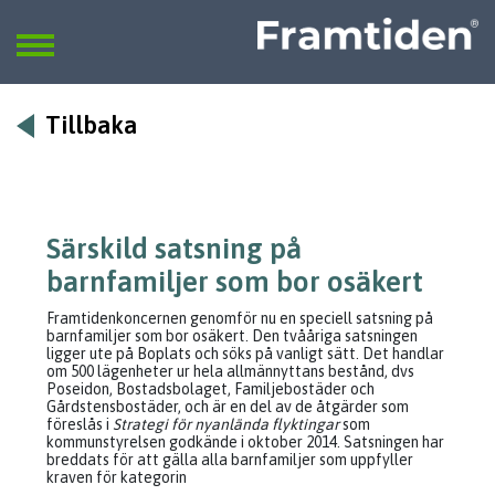
Framtiden
Sök
SÖK
Tillbaka
Särskild satsning på
barnfamiljer som bor osäkert
Framtidenkoncernen genomför nu en speciell satsning på
barnfamiljer som bor osäkert. Den tvååriga satsningen
ligger ute på Boplats och söks på vanligt sätt. Det handlar
om 500 lägenheter ur hela allmännyttans bestånd, dvs
Poseidon, Bostadsbolaget, Familjebostäder och
Gårdstensbostäder, och är en del av de åtgärder som
föreslås i
Strategi för nyanlända flyktingar
som
kommunstyrelsen godkände i oktober 2014. Satsningen har
breddats för att gälla alla barnfamiljer som uppfyller
kraven för kategorin