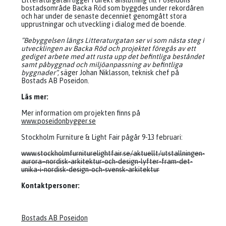
Litteraturgatan ligger i direkt anslutning till Poseidons
bostadsområde Backa Röd som byggdes under rekordåren
och har under de senaste decenniet genomgått stora
upprustningar och utveckling i dialog med de boende.
”Bebyggelsen längs Litteraturgatan ser vi som nästa steg i
utvecklingen av Backa Röd och projektet föregås av ett
gediget arbete med att rusta upp det befintliga beståndet
samt påbyggnad och miljöanpassning av befintliga
byggnader”,
säger Johan Niklasson, teknisk chef på
Bostads AB Poseidon.
Läs mer:
Mer information om projekten finns på
www.poseidonbygger.se
Stockholm Furniture & Light Fair pågår 9-13 februari:
www.stockholmfurniturelightfair.se/aktuellt/utstallningen-
aurora–nordisk-arkitektur-och-design-lyfter-fram-det-
unika-i-nordisk-design-och-svensk-arkitektur
Kontaktpersoner:
Bostads AB Poseidon