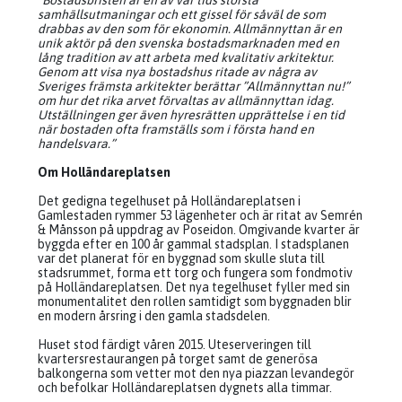
”Bostadsbristen är en av vår tids största
samhällsutmaningar och ett gissel för såväl de som
drabbas av den som för ekonomin. Allmännyttan är en
unik aktör på den svenska bostadsmarknaden med en
lång tradition av att arbeta med kvalitativ arkitektur.
Genom att visa nya bostadshus ritade av några av
Sveriges främsta arkitekter berättar ”Allmännyttan nu!”
om hur det rika arvet förvaltas av allmännyttan idag.
Utställningen ger även hyresrätten upprättelse i en tid
när bostaden ofta framställs som i första hand en
handelsvara.”
Om Holländareplatsen
Det gedigna tegelhuset på Holländareplatsen i
Gamlestaden rymmer 53 lägenheter och är ritat av Semrén
& Månsson på uppdrag av Poseidon. Omgivande kvarter är
byggda efter en 100 år gammal stadsplan. I stadsplanen
var det planerat för en byggnad som skulle sluta till
stadsrummet, forma ett torg och fungera som fondmotiv
på Holländareplatsen. Det nya tegelhuset fyller med sin
monumentalitet den rollen samtidigt som byggnaden blir
en modern årsring i den gamla stadsdelen.
Huset stod färdigt våren 2015. Uteserveringen till
kvartersrestaurangen på torget samt de generösa
balkongerna som vetter mot den nya piazzan levandegör
och befolkar Holländareplatsen dygnets alla timmar.