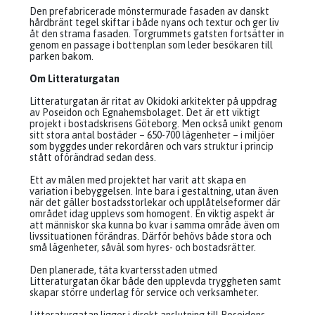
Den prefabricerade mönstermurade fasaden av danskt
hårdbränt tegel skiftar i både nyans och textur och ger liv
åt den strama fasaden. Torgrummets gatsten fortsätter in
genom en passage i bottenplan som leder besökaren till
parken bakom.
Om Litteraturgatan
Litteraturgatan är ritat av Okidoki arkitekter på uppdrag
av Poseidon och Egnahemsbolaget. Det är ett viktigt
projekt i bostadskrisens Göteborg. Men också unikt genom
sitt stora antal bostäder – 650-700 lägenheter – i miljöer
som byggdes under rekordåren och vars struktur i princip
stått oförändrad sedan dess.
Ett av målen med projektet har varit att skapa en
variation i bebyggelsen. Inte bara i gestaltning, utan även
när det gäller bostadsstorlekar och upplåtelseformer där
området idag upplevs som homogent. En viktig aspekt är
att människor ska kunna bo kvar i samma område även om
livssituationen förändras. Därför behövs både stora och
små lägenheter, såväl som hyres- och bostadsrätter.
Den planerade, täta kvartersstaden utmed
Litteraturgatan ökar både den upplevda tryggheten samt
skapar större underlag för service och verksamheter.