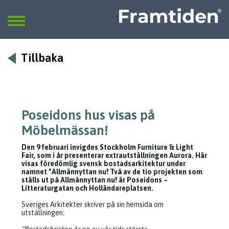
Framtiden
Sök
SÖK
Tillbaka
Poseidons hus visas på
Möbelmässan!
Den 9 februari invigdes Stockholm Furniture & Light
Fair, som i år presenterar extrautställningen Aurora. Här
visas föredömlig svensk bostadsarkitektur under
namnet ”Allmännyttan nu! Två av de tio projekten som
ställs ut på Allmännyttan nu! är Poseidons –
Litteraturgatan och Holländareplatsen.
Sveriges Arkitekter skriver på sin hemsida om
utställningen: