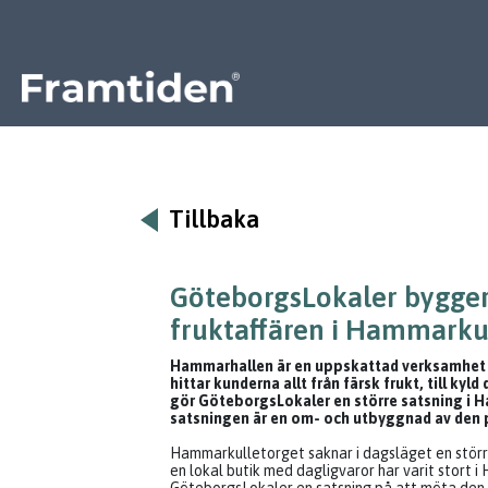
Framtiden
Tillbaka
GöteborgsLokaler bygger
fruktaffären i Hammarku
Hammarhallen är en uppskattad verksamhet
hittar kunderna allt från färsk frukt, till kyld
gör GöteborgsLokaler en större satsning i H
satsningen är en om- och utbyggnad av den 
Hammarkulletorget saknar i dagsläget en störr
en lokal butik med dagligvaror har varit stort 