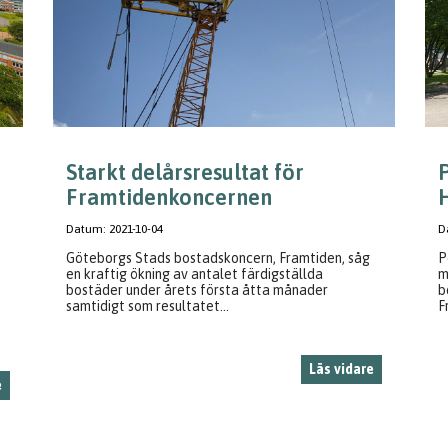
Starkt delårsresultat för
Framtidenkoncernen
H
Datum:
2021-10-04
D
Göteborgs Stads bostadskoncern, Framtiden, såg
P
en kraftig ökning av antalet färdigställda
m
bostäder under årets första åtta månader
b
samtidigt som resultatet...
F
Läs vidare
e