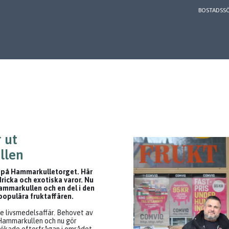
BOSTADSS
 ut
llen
 på Hammarkulletorget. Här
 dricka och exotiska varor. Nu
ammarkullen och en del i den
populära fruktaffären.
e livsmedelsaffär. Behovet av
i Hammarkullen och nu gör