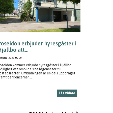
Poseidon erbjuder hyresgäster i
jällbo att...
atum:
2021-09-24
oseidon kommer erbjuda hyresgäster i Hjällbo
öjlighet att ombilda sina lägenheter till
ostadsrätter. Ombildningen är en del i uppdraget
ramtidenkoncernen...
Läs vidare