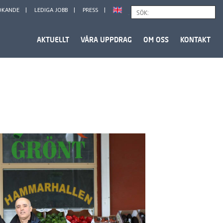
ÖKANDE
LEDIGA JOBB
PRESS
Sök
AKTUELLT
VÅRA UPPDRAG
OM OSS
KONTAKT