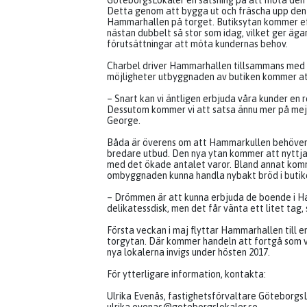
GöteborgsLokaler en satsning på att möta den
Detta genom att bygga ut och fräscha upp den
Hammarhallen på torget. Butiksytan kommer e
nästan dubbelt så stor som idag, vilket ger äg
förutsättningar att möta kundernas behov.
Charbel driver Hammarhallen tillsammans med
möjligheter utbyggnaden av butiken kommer at
– Snart kan vi äntligen erbjuda våra kunder en r
Dessutom kommer vi att satsa ännu mer på meje
George.
Båda är överens om att Hammarkullen behöver
bredare utbud. Den nya ytan kommer att nyttjas
med det ökade antalet varor. Bland annat kom
ombyggnaden kunna handla nybakt bröd i butik
– Drömmen är att kunna erbjuda de boende i H
delikatessdisk, men det får vänta ett litet tag,
Första veckan i maj flyttar Hammarhallen till en
torgytan. Där kommer handeln att fortgå som va
nya lokalerna invigs under hösten 2017.
För ytterligare information, kontakta:
Ulrika Evenås, fastighetsförvaltare GöteborgsLo