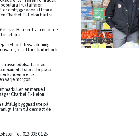
 ökade efterfrågan i området.
 populära fruktaffären
fter ombyggnaden att vara
aren Charbel El-Helou bättre
 George. Han ser fram emot de
t innebära.
ejäl kyl- och frysavdelning.
rivaror, berättar Charbel och
 en livsmedelsaffär med
 maximalt för att få plats
mer kunderna efter
en varje morgon.
ammarkullen en manuell
 säger Charbel El-Helou.
 tillfällig byggnad ute på
nligt fram till dess att de
kaler. Tel. 013-335 01 26