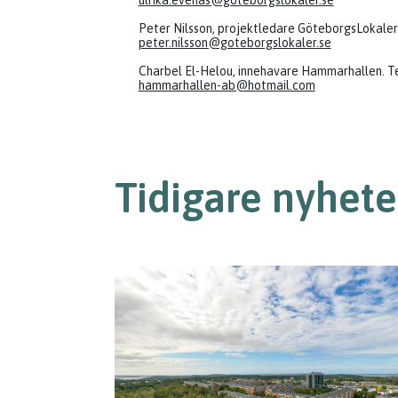
ulrika.evenas@goteborgslokaler.se
Peter Nilsson, projektledare GöteborgsLokaler.
peter.nilsson@goteborgslokaler.se
Charbel El-Helou, innehavare Hammarhallen. T
hammarhallen-ab@hotmail.com
Tidigare nyhete