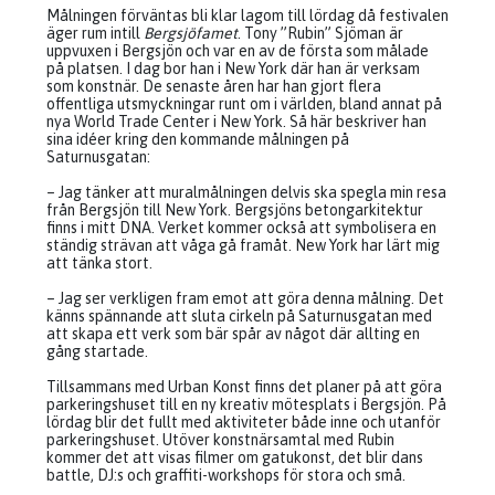
Målningen förväntas bli klar lagom till lördag då festivalen
äger rum intill
Bergsjöfamet
. Tony ”Rubin” Sjöman är
uppvuxen i Bergsjön och var en av de första som målade
på platsen. I dag bor han i New York där han är verksam
som konstnär. De senaste åren har han gjort flera
offentliga utsmyckningar runt om i världen, bland annat på
nya World Trade Center i New York. Så här beskriver han
sina idéer kring den kommande målningen på
Saturnusgatan:
– Jag tänker att muralmålningen delvis ska spegla min resa
från Bergsjön till New York. Bergsjöns betongarkitektur
finns i mitt DNA. Verket kommer också att symbolisera en
ständig strävan att våga gå framåt. New York har lärt mig
att tänka stort.
– Jag ser verkligen fram emot att göra denna målning. Det
känns spännande att sluta cirkeln på Saturnusgatan med
att skapa ett verk som bär spår av något där allting en
gång startade.
Tillsammans med Urban Konst finns det planer på att göra
parkeringshuset till en ny kreativ mötesplats i Bergsjön. På
lördag blir det fullt med aktiviteter både inne och utanför
parkeringshuset. Utöver konstnärsamtal med Rubin
kommer det att visas filmer om gatukonst, det blir dans
battle, DJ:s och graffiti-workshops för stora och små.