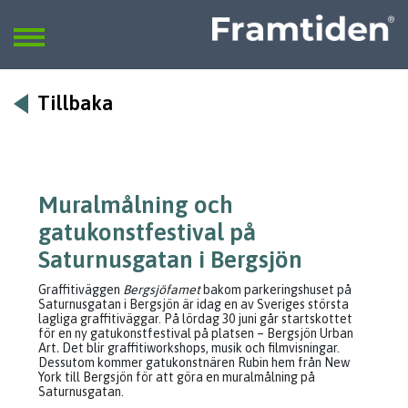
Framtiden
Sök
SÖK
Tillbaka
Muralmålning och
gatukonstfestival på
Saturnusgatan i Bergsjön
Graffitiväggen
Bergsjöfamet
bakom parkeringshuset på
Saturnusgatan i Bergsjön är idag en av Sveriges största
lagliga graffitiväggar. På lördag 30 juni går startskottet
för en ny gatukonstfestival på platsen – Bergsjön Urban
Art
.
Det blir graffitiworkshops, musik och filmvisningar.
Dessutom kommer gatukonstnären Rubin hem från New
York till Bergsjön för att göra en muralmålning på
Saturnusgatan.