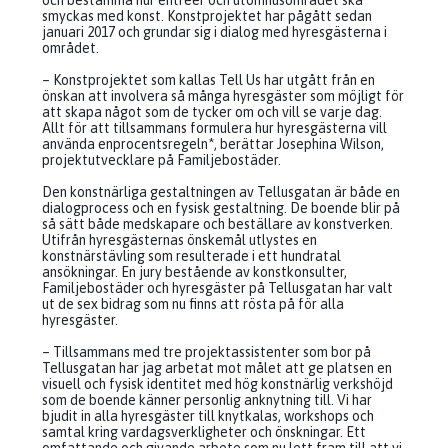
och bestämma hur entréer och utomhusområdet ska
smyckas med konst. Konstprojektet har pågått sedan
januari 2017 och grundar sig i dialog med hyresgästerna i
området.
– Konstprojektet som kallas Tell Us har utgått från en
önskan att involvera så många hyresgäster som möjligt för
att skapa något som de tycker om och vill se varje dag.
Allt för att tillsammans formulera hur hyresgästerna vill
använda enprocentsregeln*, berättar Josephina Wilson,
projektutvecklare på Familjebostäder.
Den konstnärliga gestaltningen av Tellusgatan är både en
dialogprocess och en fysisk gestaltning. De boende blir på
så sätt både medskapare och beställare av konstverken.
Utifrån hyresgästernas önskemål utlystes en
konstnärstävling som resulterade i ett hundratal
ansökningar. En jury bestående av konstkonsulter,
Familjebostäder och hyresgäster på Tellusgatan har valt
ut de sex bidrag som nu finns att rösta på för alla
hyresgäster.
– Tillsammans med tre projektassistenter som bor på
Tellusgatan har jag arbetat mot målet att ge platsen en
visuell och fysisk identitet med hög konstnärlig verkshöjd
som de boende känner personlig anknytning till. Vi har
bjudit in alla hyresgäster till knytkalas, workshops och
samtal kring vardagsverkligheter och önskningar. Ett