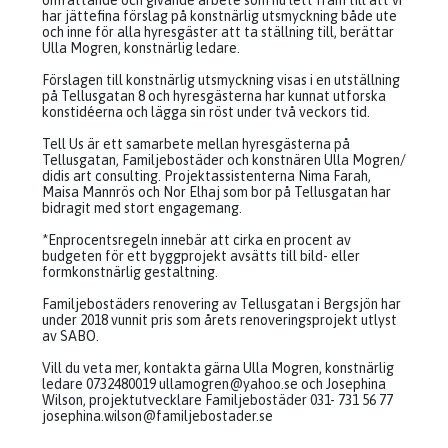
omfattande och givande arbete som nu lett fram till att vi
har jättefina förslag på konstnärlig utsmyckning både ute
och inne för alla hyresgäster att ta ställning till, berättar
Ulla Mogren, konstnärlig ledare.
Förslagen till konstnärlig utsmyckning visas i en utställning
på Tellusgatan 8 och hyresgästerna har kunnat utforska
konstidéerna och lägga sin röst under två veckors tid.
Tell Us är ett samarbete mellan hyresgästerna på
Tellusgatan, Familjebostäder och konstnären Ulla Mogren/
didis art consulting. Projektassistenterna Nima Farah,
Maisa Mannrös och Nor Elhaj som bor på Tellusgatan har
bidragit med stort engagemang.
*Enprocentsregeln innebär att cirka en procent av
budgeten för ett byggprojekt avsätts till bild- eller
formkonstnärlig gestaltning.
Familjebostäders renovering av Tellusgatan i Bergsjön har
under 2018 vunnit pris som årets renoveringsprojekt utlyst
av SABO.
Vill du veta mer, kontakta gärna Ulla Mogren, konstnärlig
ledare 0732480019
ullamogren@yahoo.se
och Josephina
Wilson, projektutvecklare Familjebostäder 031- 731 56 77
josephina.wilson@familjebostader.se