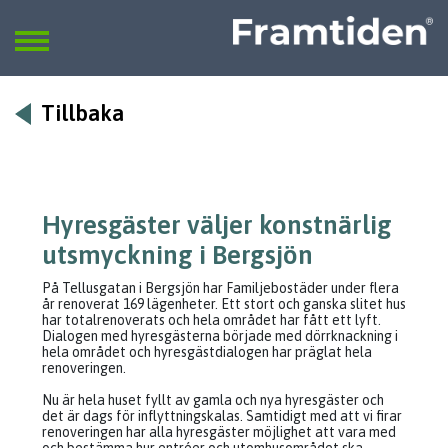
Framtiden
Sök
SÖK
Tillbaka
Hyresgäster väljer konstnärlig
utsmyckning i Bergsjön
På Tellusgatan i Bergsjön har Familjebostäder under flera
år renoverat 169 lägenheter. Ett stort och ganska slitet hus
har totalrenoverats och hela området har fått ett lyft.
Dialogen med hyresgästerna började med dörrknackning i
hela området och hyresgästdialogen har präglat hela
renoveringen.
Nu är hela huset fyllt av gamla och nya hyresgäster och
det är dags för inflyttningskalas. Samtidigt med att vi firar
renoveringen har alla hyresgäster möjlighet att vara med