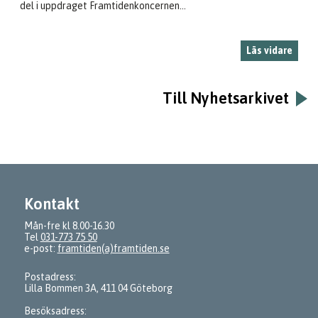
del i uppdraget Framtidenkoncernen...
Läs vidare
Till Nyhetsarkivet
Kontakt
Mån-fre kl 8.00-16.30
Tel
031-773 75 50
e-post:
framtiden(a)framtiden.se
Postadress:
Lilla Bommen 3A, 411 04 Göteborg
Besöksadress: