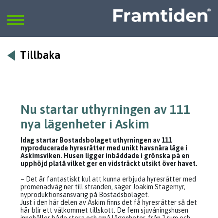
Framtiden
Sök
SÖK
Tillbaka
Nu startar uthyrningen av 111
nya lägenheter i Askim
Idag startar Bostadsbolaget uthyrningen av 111
nyproducerade hyresrätter med unikt havsnära läge i
Askimsviken. Husen ligger inbäddade i grönska på en
upphöjd platå vilket ger en vidsträckt utsikt över havet.
– Det är fantastiskt kul att kunna erbjuda hyresrätter med
promenadväg ner till stranden, säger Joakim Stagemyr,
nyproduktionsansvarig på Bostadsbolaget.
Just i den här delen av Askim finns det få hyresrätter så det
här blir ett välkommet tillskott. De fem sjuvåningshusen