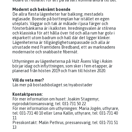
vidare ut i elnätet för att på så sätt komma andra till del.
Modernt och bekvämt boende
De allra flesta lägenheter har balkong, mestadels
inglasade. Boende på bottenplan har istället en egen
uteplats. Väggar och tak är målade i ljusa färger och
fönsterbänkarna är i kalksten. Inredningsvalen är stilrena
och klassiska för att hålla över tid och alla rum har golv i
ekparkett utom badrum och hall där det ligger klinker.
Lägenheterna är tillgänglighetsanpassade och alla är
utrustade med Framtidens Bredband, ett av marknadens
modernaste och snabbaste fibernät.
Uthyrningen av lägenheterna på Hult Åsens Väg i Askim
börjar idag och inflyttningen, som sker i fem etapper, är
planerad från hösten 2019 och fram till hösten 2020.
Vill du veta mer?
Läs mer på bostadsbolaget.se/nyabostader
Kontaktperson:
För mer information om huset: Joakim Stagemyr,
nyproduktionsansvarig, tel: 031-731 50 22
För mer information om uthyrningen: Maria Jogén, uthyrare,
tel: 031-731 40 10 eller Lena Kallin, uthyrare, tel: 031-731 40
11
Presskontakt: Malin Pethrus, pressansvarig, tel: 031-731 51
13