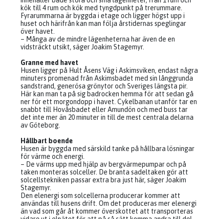
innehåller både stora och små lägenheter, från 1 rum och
kök till 4 rum och kök med tyngdpunkt på trerummare.
Fyrarummarna är byggda i etage och ligger högst upp i
huset och härifrån kan man följa årstidernas speglingar
över havet.
– Många av de mindre lägenheterna har även de en
vidsträckt utsikt, säger Joakim Stagemyr.
Granne med havet
Husen ligger på Hult Åsens Väg i Askimsviken, endast några
minuters promenad från Askimsbadet med sin långgrunda
sandstrand, generösa grönytor och Sveriges längsta pir.
Här kan man ta på sig badrocken hemma för att sedan gå
ner för ett morgondopp i havet. Cykelbanan utanför tar en
snabbt till Hovåsbadet eller Amundön och med buss tar
det inte mer än 20 minuter in till de mest centrala delarna
av Göteborg.
Hållbart boende
Husen är byggda med särskild tanke på hållbara lösningar
för värme och energi.
– De värms upp med hjälp av bergvärmepumpar och på
taken monteras solceller. De branta sadeltaken gör att
solcellstekniken passar extra bra just här, säger Joakim
Stagemyr.
Den elenergi som solcellerna producerar kommer att
användas till husens drift. Om det produceras mer elenergi
än vad som går åt kommer överskottet att transporteras