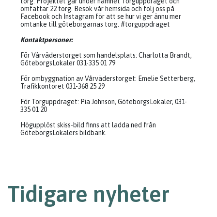
torg. Projektet går under namnet Torguppdraget och
omfattar 22 torg. Besök vår hemsida och följ oss på
Facebook och Instagram för att se hur vi ger ännu mer
omtanke till göteborgarnas torg. #torguppdraget
Kontaktpersoner:
För Vårväderstorget som handelsplats: Charlotta Brandt,
GöteborgsLokaler 031-335 01 79
För ombyggnation av Vårväderstorget: Emelie Setterberg,
Trafikkontoret 031-368 25 29
För Torguppdraget: Pia Johnson, GöteborgsLokaler, 031-
335 01 20
Högupplöst skiss-bild finns att ladda ned från
GöteborgsLokalers bildbank.
Tidigare nyheter