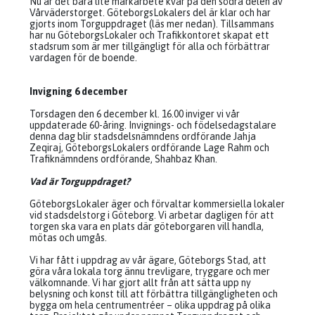
Nu är det bara lite markarbete kvar på den södra delen av
Vårväderstorget. GöteborgsLokalers del är klar och har
gjorts inom Torguppdraget (läs mer nedan). Tillsammans
har nu GöteborgsLokaler och Trafikkontoret skapat ett
stadsrum som är mer tillgängligt för alla och förbättrar
vardagen för de boende.
Invigning 6 december
Torsdagen den 6 december kl. 16.00 inviger vi vår
uppdaterade 60-åring. Invignings- och födelsedagstalare
denna dag blir stadsdelsnämndens ordförande Jahja
Zeqiraj, GöteborgsLokalers ordförande Lage Rahm och
Trafiknämndens ordförande, Shahbaz Khan.
Vad är Torguppdraget?
GöteborgsLokaler äger och förvaltar kommersiella lokaler
vid stadsdelstorg i Göteborg. Vi arbetar dagligen för att
torgen ska vara en plats där göteborgaren vill handla,
mötas och umgås.
Vi har fått i uppdrag av vår ägare, Göteborgs Stad, att
göra våra lokala torg ännu trevligare, tryggare och mer
välkomnande. Vi har gjort allt från att sätta upp ny
belysning och konst till att förbättra tillgängligheten och
bygga om hela centrumentréer – olika uppdrag på olika