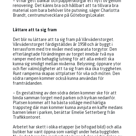
– Vi har gett bänkar och papperskorgar ett nytt liv genom
renovering. Det känns bra och hållbart att ta tillvara bra
material som bara behöver lite putsning, säger Charlotta
Brandt, centrumutvecklare på GöteborgsLokaler.
Lättare att ta sig fram
Det blir nu lättare att ta sig fram på Vårväderstorget.
Vårväderstorget färdigställdes år 1958 och är byggt i
terrassform med tre nivåer med separata torgytor. Den
efterlängtade förändringen av torget innebär två nya
ramper med en behaglig lutning för att alla enkelt ska
kunna sig smidigt mellan nivåerna. Belysning, öppnare ytor
och fler valmöjligheter att ta sig fram ska öka tryggheten.
Runt ramperna skapas sittplatser för vila och möten. Den
södra rampen kommer också kunna användas för
framträdanden.
– En gestaltning av den södra delen kommer ske för att
binda samman torget med parken och kyrkan nedanför.
Platsen kommer att ha bästa solläge med härliga
trappsteg där man kommer kunna avnjuta en kaffe medans
barnen leker i parken, berättar Emelie Setterberg från
Trafikkontoret.
Arbetet har skett i olika etapper (se bifogad bild) och alla
butiker har varit öppna som vanligt under hela byggtiden.