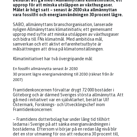
beslutat att gå med i Allmännyttans klimatinitiativ, ett
upprop för att minska utsläppen av växthusgaser.
Målet är högt satt – senast år 2030 ska allmännyttan
vara fossilfri och energianvändningen 30 procent lägre.
SABO, allmännyttans branschorganisation, lanserade
nyligen Allmännyttans klimatinitiativ, ett gemensamt
upprop med syfte att minska utsläppen av växthusgaser
och bidra till FNs klimatmål. Med ambitiösa mål,
samverkan och ett aktivt erfarenhetsutbyte är
målsättningen att driva på klimatomställningen.
Klimatinitiativet har två övergripande mål:
En fossilfri allmännytta senast år 2030
30 procent lägre energianvändning till 2030 (räknat från år
2007)
Framtidenkoncernen förvaltar drygt 72 000 bostäder i
Göteborg och är därmed Sveriges största allmännytta. Att
gå med i initiativet var en självklarhet, berättar Ulf
Östermark, Forsknings- och Utvecklingschef inom
Framtidenkoncernen:
– Framtidens dotterbolag har under lång tid tillhört
ledarna i Sverige på att sänka energianvändningen i
bostäderna. Eftersom vi börjar på en redan låg nivå blir
det en stor utmaning för oss att reducera 30 procent till,