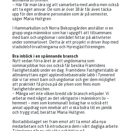
allmänna utrymmen.
– Här får man lära sig att samarbeta med andra men också
att ta eget ansvar. De som är över 18 år får även täcka
upp för den ordinarie personalen som är på semester,
säger Maria Hultgren.
I Hammarkullen och Norra Biskopsgården anställer vi en
grupp unga människor som har i uppgift att tillsammans
med barn och ungdomar i området hittar på aktiviteter
under sommarlovet. Detta är ett projekt vi driver ihop med
stadsdelsförvaltningarna och Hyresgästföreningen.
Bra inblick i en spännande bransch
Nytt sedan förra året är att ungdomarna som
sommarjobbar hos oss också får besöka Framtidens
Fastighetslabb under en dag. Framtidens Fastighetslabb är
allmännyttans eget upplevelsebaserade labb i Tynnered
där vi tar emot barn och ungdomar och ger dem möjlighet
att praktiskt få pröva på de yrken som finns inom
fastighetsbranschen.
– Många vet inte vilken bredd vår bransch erbjuder. Vi
arbetar med något av det viktigaste i människors liv –
hemmet – men som kommunalt bolag har vi också ett
annat uppdrag som innebär att vi ska bidra till en jämlik
och trygg stad, berättar Maria Hultgren.
Bostadsbolaget ser fram emot att ta emot alla nya
medarbetare och få introducera dem i vårt dagliga arbete.