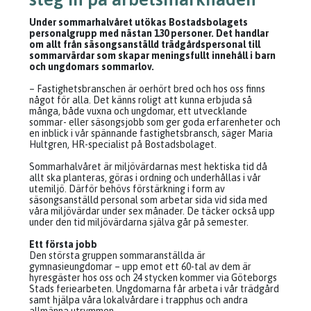
Under sommarhalvåret utökas Bostadsbolagets
personalgrupp med nästan 130 personer. Det handlar
om allt från säsongsanställd trädgårdspersonal till
sommarvärdar som skapar meningsfullt innehåll i barn
och ungdomars sommarlov.
– Fastighetsbranschen är oerhört bred och hos oss finns
något för alla. Det känns roligt att kunna erbjuda så
många, både vuxna och ungdomar, ett utvecklande
sommar- eller säsongsjobb som ger goda erfarenheter och
en inblick i vår spännande fastighetsbransch, säger Maria
Hultgren, HR-specialist på Bostadsbolaget.
Sommarhalvåret är miljövärdarnas mest hektiska tid då
allt ska planteras, göras i ordning och underhållas i vår
utemiljö. Därför behövs förstärkning i form av
säsongsanställd personal som arbetar sida vid sida med
våra miljövärdar under sex månader. De täcker också upp
under den tid miljövärdarna själva går på semester.
Ett första jobb
Den största gruppen sommaranställda är
gymnasieungdomar – upp emot ett 60-tal av dem är
hyresgäster hos oss och 24 stycken kommer via Göteborgs
Stads feriearbeten. Ungdomarna får arbeta i vår trädgård
samt hjälpa våra lokalvårdare i trapphus och andra