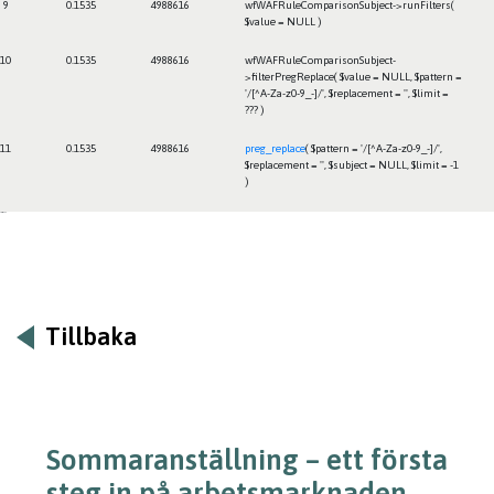
9
0.1535
4988616
wfWAFRuleComparisonSubject->runFilters(
$value =
NULL
)
10
0.1535
4988616
wfWAFRuleComparisonSubject-
>filterPregReplace(
$value =
NULL
,
$pattern =
'/[^A-Za-z0-9_-]/'
,
$replacement =
''
,
$limit =
??? )
11
0.1535
4988616
preg_replace
(
$pattern =
'/[^A-Za-z0-9_-]/'
,
$replacement =
''
,
$subject =
NULL
,
$limit =
-1
)
Framtiden
Tillbaka
Sommaranställning – ett första
steg in på arbetsmarknaden