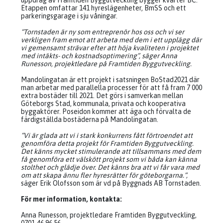
uppdrag av Framtiden Byggutveckling bygger kvarter BC.
Etappen omfattar 141 hyreslägenheter, BmSS och ett
parkeringsgarage i sju våningar.
“Tornstaden är ny som entreprenör hos oss och vi ser
verkligen fram emot att arbeta med dem i ett upplägg där
vi gemensamt strävar efter att höja kvaliteten i projektet
med intäkts- och kostnadsoptimering”, säger Anna
Runesson, projektledare på Framtiden Byggutveckling.
Mandolingatan är ett projekt i satsningen BoStad2021 där
man arbetar med parallella processer för att få fram 7 000
extra bostäder till 2021. Det görs i samverkan mellan
Göteborgs Stad, kommunala, privata och kooperativa
byggaktörer. Poseidon kommer att äga och förvalta de
färdigställda bostäderna på Mandolingatan.
“Vi är glada att vi i stark konkurrens fått förtroendet att
genomföra detta projekt för Framtiden Byggutveckling.
Det känns mycket stimulerande att tillsammans med dem
få genomföra ett välskött projekt som vi båda kan känna
stolthet och glädje över. Det känns bra att vi får vara med
om att skapa ännu fler hyresrätter för göteborgarna.”,
säger Erik Olofsson som är vd på Byggnads AB Tornstaden.
För mer information, kontakta:
Anna Runesson, projektledare Framtiden Byggutveckling,