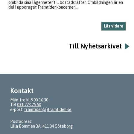
ombilda sina lägenheter till bostadsrätter. Ombildningen är en
del i uppdraget Framtidenkoncernen...
Läs vidare
Till Nyhetsarkivet
Kontakt
Mån-fre kl 8.00-16.30
Tel
031-773 75 50
e-post:
framtiden(a)framtiden.se
Postadress:
Lilla Bommen 3A, 411 04 Göteborg