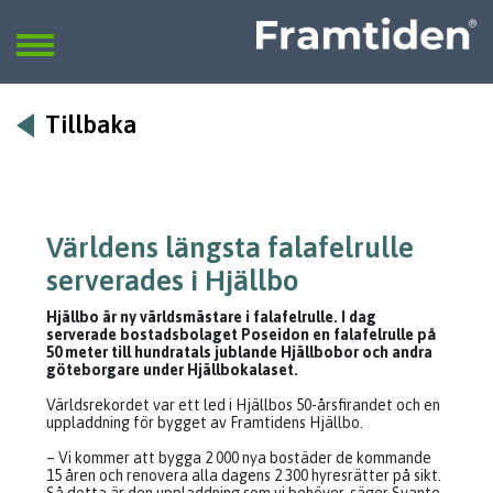
Framtiden
Sök
SÖK
Tillbaka
Världens längsta falafelrulle
serverades i Hjällbo
Hjällbo är ny världsmästare i falafelrulle. I dag
serverade bostadsbolaget Poseidon en falafelrulle på
50 meter till hundratals jublande Hjällbobor och andra
göteborgare under Hjällbokalaset.
Världsrekordet var ett led i Hjällbos 50-årsfirandet och en
uppladdning för bygget av Framtidens Hjällbo.
– Vi kommer att bygga 2 000 nya bostäder de kommande
15 åren och renovera alla dagens 2 300 hyresrätter på sikt.