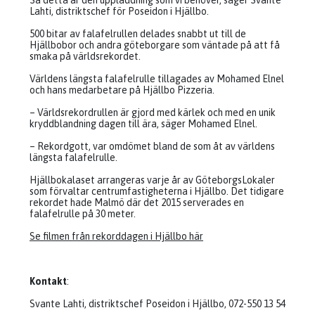
Så detta är den uppladdning som vi behöver, säger Svante
Lahti, distriktschef för Poseidon i Hjällbo.
500 bitar av falafelrullen delades snabbt ut till de
Hjällbobor och andra göteborgare som väntade på att få
smaka på världsrekordet.
Världens längsta falafelrulle tillagades av Mohamed Elnel
och hans medarbetare på Hjällbo Pizzeria.
– Världsrekordrullen är gjord med kärlek och med en unik
kryddblandning dagen till ära, säger Mohamed Elnel.
– Rekordgott, var omdömet bland de som åt av världens
längsta falafelrulle.
Hjällbokalaset arrangeras varje år av GöteborgsLokaler
som förvaltar centrumfastigheterna i Hjällbo. Det tidigare
rekordet hade Malmö där det 2015 serverades en
falafelrulle på 30 meter.
Se filmen från rekorddagen i Hjällbo här
Kontakt
:
Svante Lahti, distriktschef Poseidon i Hjällbo, 072-550 13 54