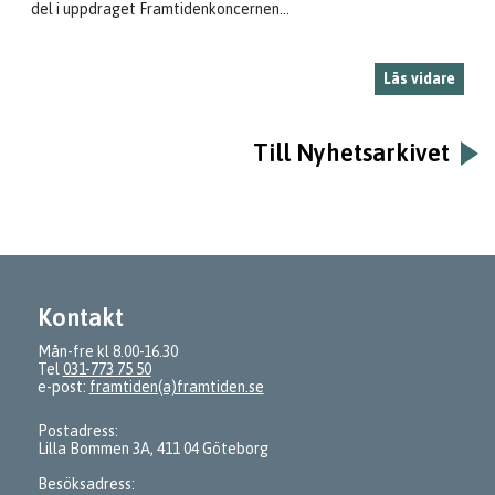
del i uppdraget Framtidenkoncernen...
Läs vidare
Till Nyhetsarkivet
Kontakt
Mån-fre kl 8.00-16.30
Tel
031-773 75 50
e-post:
framtiden(a)framtiden.se
Postadress:
Lilla Bommen 3A, 411 04 Göteborg
Besöksadress: