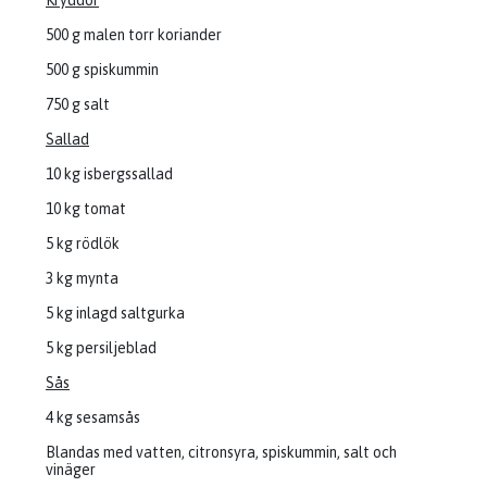
Kryddor
500 g malen torr koriander
500 g spiskummin
750 g salt
Sallad
10 kg isbergssallad
10 kg tomat
5 kg rödlök
3 kg mynta
5 kg inlagd saltgurka
5 kg persiljeblad
Sås
4 kg sesamsås
Blandas med vatten, citronsyra, spiskummin, salt och
vinäger