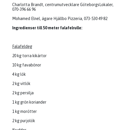
Charlotta Brandt, centrumutvecklare GöteborgsLokaler,
070-396 66 96
Mohamed Elnel, ägare Hjällbo Pizzeria, 073-530 49 82
Ingredienser till 50 meter falafelrulle:
Falafeldeg
20 kg torra kikärtor
10 kg favabönor
4 kg lök
2 kg vitlök
2 kg persilja
1 kg grön koriander
1 kg morötter
2 kg purjolök